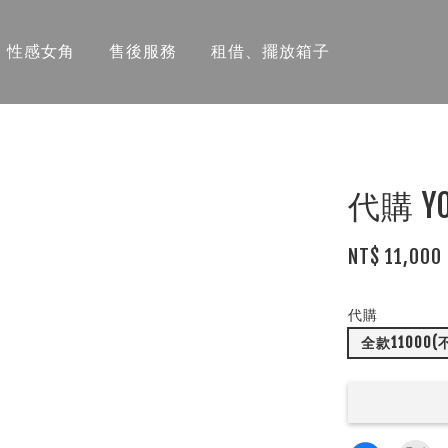
性感女角
售後服務
租借、擺放箱子
代購 Y
NT$ 11,000
代購
全款11000