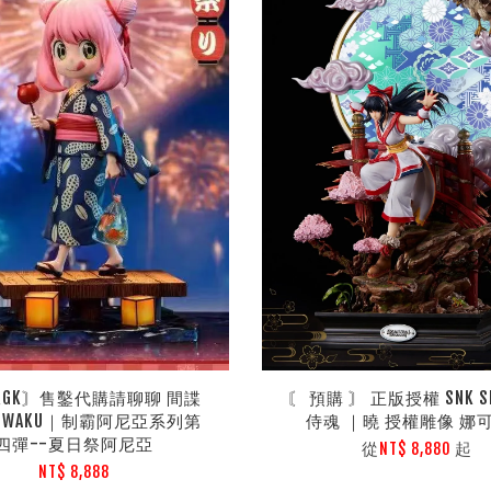
二GK〙售鑿代購請聊聊 間諜
〘 預購 〙 正版授權 SNK SH
 WAKU｜制霸阿尼亞系列第
侍魂 ｜曉 授權雕像 娜
四彈--夏日祭阿尼亞
從
起
NT$ 8,880
NT$ 8,888