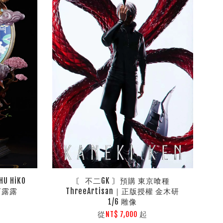
U HiKO
〘 不二GK 〙預購 東京喰種
可露露
ThreeArtisan｜正版授權 金木研
1/6 雕像
從
起
NT$ 7,000