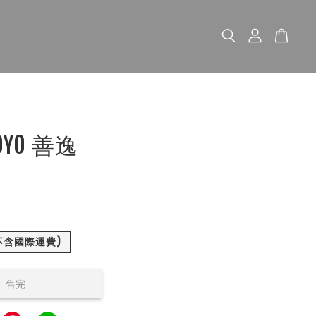
OYO 善逸
(不含國際運費)
售完