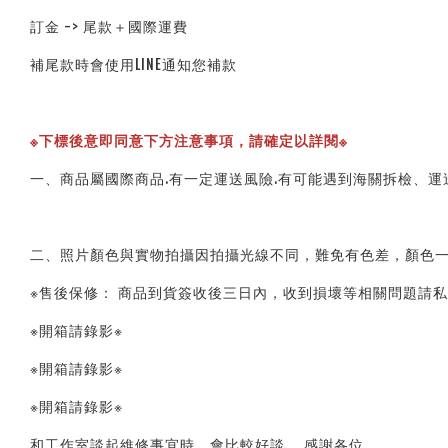
訂金 -> 尾款＋國際運費
補尾款時會使用LINE通知您補款
※下標後意即同意下方注意事項，請確定以詳閱※
一、商品屬國際商品.有一定運送風險.有可能遇到海關拆檢、
二、照片顏色與實物拍攝因拍攝光線不同，難免有色差，顏色一
※售後保修： 商品到貨簽收後三日內，收到損壞等相關問題請
※開箱請錄影※
※開箱請錄影※
※開箱請錄影※
和工作室談起維修事宜時，會比較好談。 感謝各位。