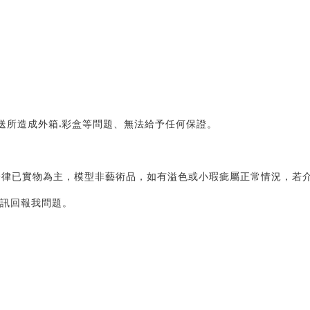
運送所造成外箱.彩盒等問題、無法給予任何保證。
律已實物為主，模型非藝術品，如有溢色或小瑕疵屬正常情況，若介
私訊回報我問題。