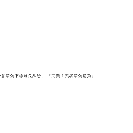
意請勿下標避免糾紛。 『完美主義者請勿購買』