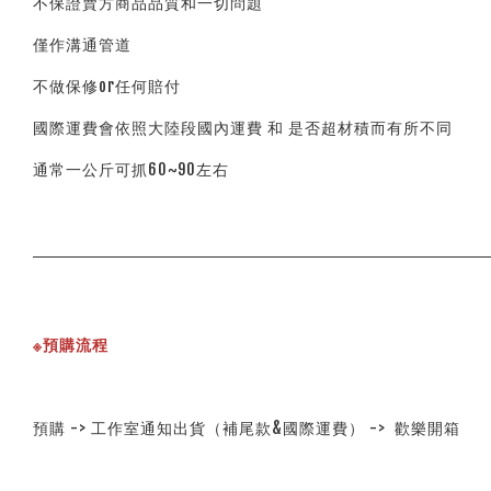
不保證賣方商品品質和一切問題
僅作溝通管道
不做保修or任何賠付
國際運費會依照大陸段國內運費 和 是否超材積而有所不同
通常一公斤可抓60~90左右
※預購流程
預購 -> 工作室通知出貨（補尾款&國際運費） -> 歡樂開箱