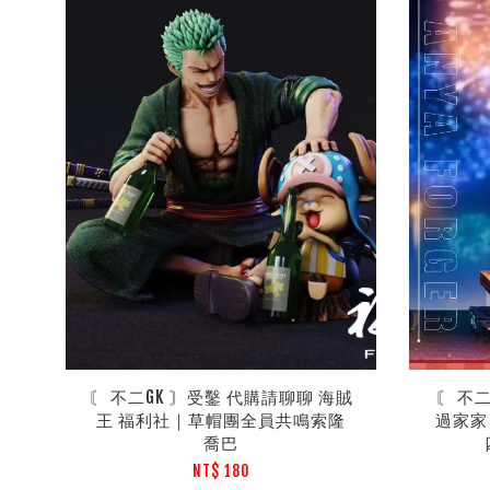
〘 不二GK 〙受鑿 代購請聊聊 海賊
〘 不
王 福利社｜草帽團全員共鳴索隆
過家家
喬巴
NT$ 180