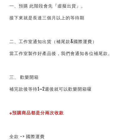
一、預購 此階段會先『虛擬出貨』。
接下來就是長達三個月以上的等待期
二、工作室通知出貨（補尾款&國際運費）
當工作室製作好產品後，我們會通知各位補尾款。
三、 歡樂開箱
補完款後等待1~2週後就可以歡樂開箱囉
※預購商品都是分兩次收款
全款 -> 國際運費