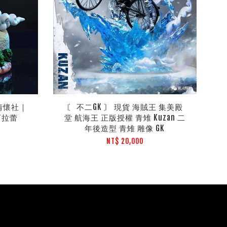
 情懷社｜
〘 不二GK 〙 現貨 海賊王 集美殿
阿拉蕾
堂 航海王 正版授權 青雉 Kuzan 二
年後造型 青雉 雕像 GK
NT$ 20,000