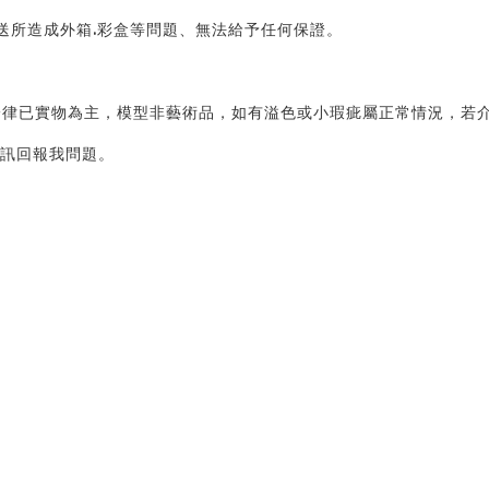
運送所造成外箱.彩盒等問題、無法給予任何保證。
律已實物為主，模型非藝術品，如有溢色或小瑕疵屬正常情況，若介
私訊回報我問題。