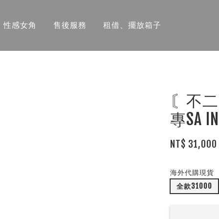
性感女角
售後服務
租借、擺放箱子
〘不二G
專SA 
NT$ 31,000
海外代購現貨
全款31000