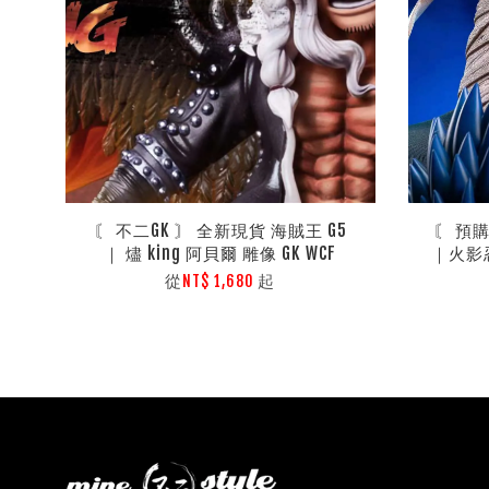
〘 不二GK 〙 全新現貨 海賊王 G5
〘 預
｜ 燼 king 阿貝爾 雕像 GK WCF
｜火影
從
起
NT$ 1,680