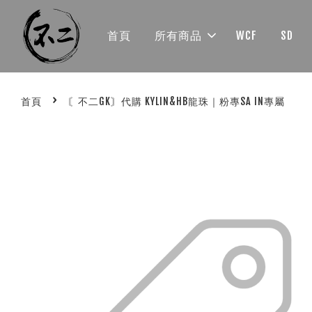
首頁
所有商品
WCF
SD
›
首頁
〘不二GK〙代購 KYLIN&HB龍珠｜粉專SA IN專屬