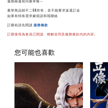
逾期兩週視同棄單喔～
棄單商品歸不二GK所有，並不能要求返還訂金
如果有特殊需求麻煩請和我聯絡
訂購前請先閱讀
服務條款
訂購後視為會員已閱讀、瞭解並同意服務條款內的內容。
您可能也喜歡