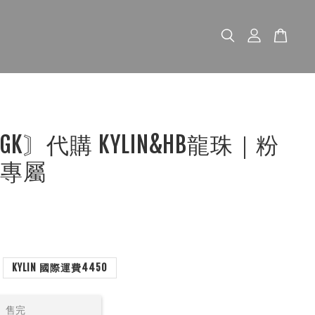
K〙代購 KYLIN&HB龍珠｜粉
IN專屬
KYLIN 國際運費4450
售完