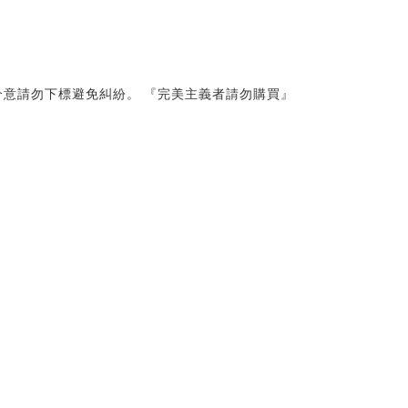
意請勿下標避免糾紛。 『完美主義者請勿購買』