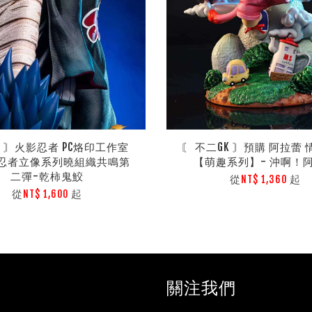
購 〙火影忍者 PC烙印工作室
〘 不二GK 〙預購 阿拉蕾
忍者立像系列曉組織共鳴第
【萌趣系列】- 沖啊！
二彈-乾柿鬼鮫
從
起
NT$ 1,360
從
起
NT$ 1,600
關注我們