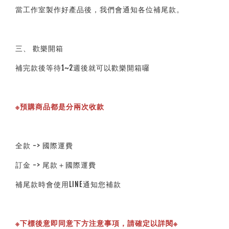
當工作室製作好產品後，我們會通知各位補尾款。
三、 歡樂開箱
補完款後等待1~2週後就可以歡樂開箱囉
※預購商品都是分兩次收款
全款 -> 國際運費
訂金 -> 尾款＋國際運費
補尾款時會使用LINE通知您補款
※下標後意即同意下方注意事項，請確定以詳閱※