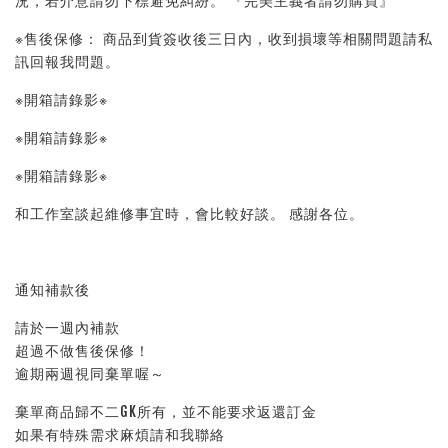
況，若介意請勿下標避免糾紛。 『完美主義者請勿購買』 
※售後保修： 商品到貨簽收後三日內，收到損壞等相關問題請私
訊回報我問題。 
※開箱請錄影※ 
※開箱請錄影※ 
※開箱請錄影※ 
和工作室談起維修事宜時，會比較好談。 感謝各位。
通知補款後
請於一週內補款    
超過不做售後保修！    
逾期兩週視同棄單喔～
棄單商品歸不二GK所有，並不能要求返還訂金    
如果有特殊需求麻煩請和我聯絡