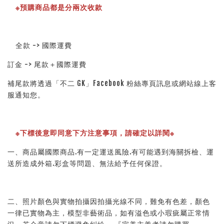
※預購商品都是分兩次收款
    全款 -> 國際運費
訂金 -> 尾款＋國際運費
補尾款將透過「不二 GK」Facebook 粉絲專頁訊息或網站線上客
服通知您。
※下標後意即同意下方注意事項，請確定以詳閱※ 
一、商品屬國際商品.有一定運送風險.有可能遇到海關拆檢、運
送所造成外箱.彩盒等問題、無法給予任何保證。 
二、照片顏色與實物拍攝因拍攝光線不同，難免有色差，顏色
一律已實物為主，模型非藝術品，如有溢色或小瑕疵屬正常情