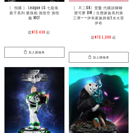
〘 預購 〙 League LG 七龍珠 
〘 不二GK〙受鑿 代購請聊聊 
親子系列 爺孫抱 孫悟空 孫悟
寶可夢 DM｜生態家族系列第
飯 WCF
三彈——伊布家族拼接1水火雷
伊布
        從
起

NT$ 430 
        從
起

NT$ 1,500 
加入購物車
加入購物車