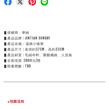
▋授權商：華納
▋產品品牌 : JINTIAN SUNDAY
▋產品名稱：湯姆小矮凳
▋產品尺寸 : 直徑約37CM，高約33CM
▋產品材質 : 毛絨布料、聚醋纖維、人造板
▋全新現貨 :2800元/體
▋限量體數 : TBD
※預購流程