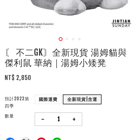
〘 不二GK〙全新現貨 湯姆貓與
傑利鼠 華納｜湯姆小矮凳
NT$ 2,850
預計2023第
國際運費
全新現貨|含運
四季
數量
-
+