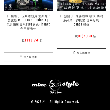
〘 預購 〙玩具總動員 迪斯尼 · 
〘 預購 〙 咒術迴戰 後浪 共鳴
皮克斯 MGL TOYS · Paladin｜
系列第一彈熊貓 狂暴形態 
玩具總動員系列01異色-iron配
panda 熊貓
色巴斯光年
        從
起

NT$ 1,650 
        從
起

NT$ 8,550 
加入購物車
加入購物車
© 2026 不二.All Rights Reserved.