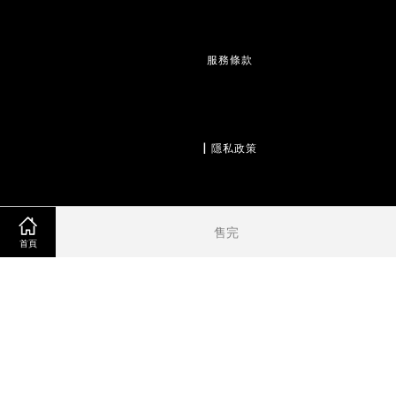
服務條款
                  | 
隱私政策
售完
                  | 
退款政策
首頁