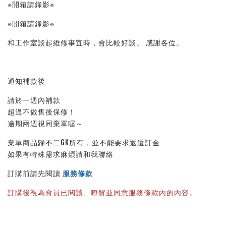
※開箱請錄影※ 
※開箱請錄影※ 
和工作室談起維修事宜時，會比較好談。 感謝各位。
通知補款後
請於一週內補款
超過不做售後保修！
逾期兩週視同棄單喔～
棄單商品歸不二GK所有，並不能要求返還訂金
如果有特殊需求麻煩請和我聯絡
訂購前請先閱讀 
服務條款
訂購後視為會員已閱讀、瞭解並同意服務條款內的內容。