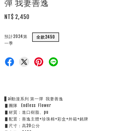
彈 我妻善逸
NT$ 2,450
預計2024第
全款2450
一季
▋ai動漫系列 第一彈  我妻善逸
▋團隊   Endless  Flower  
▋材質：進口樹脂、pu
▋配置：善逸主體+珍珠棉+彩盒+外箱+銘牌
▋尺寸：高20公分