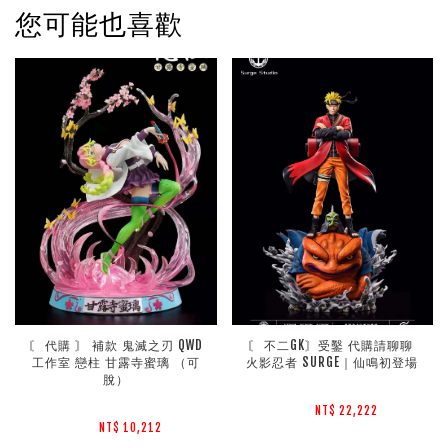
您可能也喜歡
〘 代購 〙 補款 鬼滅之刃 QWD
〘 不二GK〙受鑿 代購請聊聊 
工作室 戀柱 甘露寺蜜璃 （可
火影忍者 SURGE｜仙鳴初登場
脫）
NT$ 22,222 
NT$ 10,212 