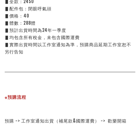
▋全款：2450
▋配件包：閉眼呼氣頭
▋價格：40
▋體數：288體
▋預計出貨時間為24年一季度
▋均包含所有稅金，未包含國際運費
▋實際出貨時間以工作室通知為準，預購商品延期工作室恕不
另行告知
※預購流程
預購 -> 工作室通知出貨（補尾款&國際運費） ->  歡樂開箱