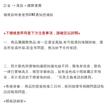
訂金 -> 尾款＋國際運費
補尾款時會使用LINE通知您補款
※下標後意即同意下方注意事項，請確定以詳閱※ 
一、商品屬國際商品.有一定運送風險.有可能遇到海關拆檢、運
送所造成外箱.彩盒等問題、無法給予任何保證。 
二、照片顏色與實物拍攝因拍攝光線不同，難免有色差，顏色
一律已實物為主，模型非藝術品，如有溢色或小瑕疵屬正常情
況，若介意請勿下標避免糾紛。 『完美主義者請勿購買』 
※售後保修： 商品到貨簽收後三日內，收到損壞等相關問題請私
訊回報我問題。 
※開箱請錄影※ 