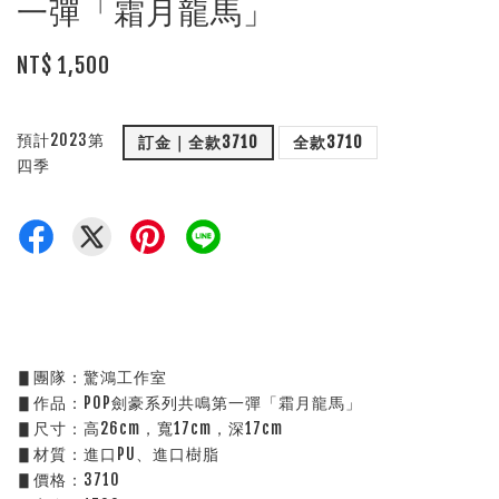
一彈「霜月龍馬」
NT$ 1,500
預計2023第
訂金｜全款3710
全款3710
四季
▋團隊：驚鴻工作室
▋作品：POP劍豪系列共鳴第一彈「霜月龍馬」
▋尺寸：高26cm，寬17cm，深17cm
▋材質：進口PU、進口樹脂
▋價格：3710