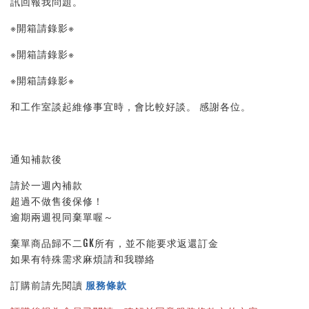
訊回報我問題。 
※開箱請錄影※ 
※開箱請錄影※ 
※開箱請錄影※ 
和工作室談起維修事宜時，會比較好談。 感謝各位。
通知補款後
請於一週內補款
超過不做售後保修！
逾期兩週視同棄單喔～
棄單商品歸不二GK所有，並不能要求返還訂金
如果有特殊需求麻煩請和我聯絡
訂購前請先閱讀 
服務條款