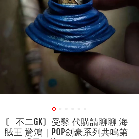
〘 不二GK〙受鑿 代購請聊聊 海
賊王 驚鴻｜POP劍豪系列共鳴第