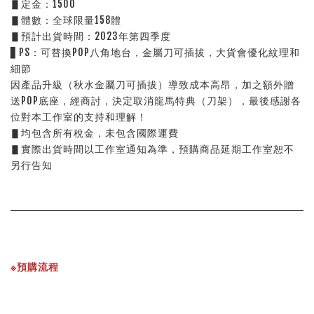
▋定金：1500
▋體數：全球限量158體
▋預計出貨時間：2023年第四季度
▋PS：可替換POP八角地台，金屬刀可插拔，大貨會優化紋理和
細節
因產品升級（秋水金屬刀可插拔）導致成本高昂，加之額外贈
送POP底座，經商討，決定取消龍馬特典（刀架），最後感謝各
位對本工作室的支持和理解！
▋均包含所有稅金，未包含國際運費
▋實際出貨時間以工作室通知為準，預購商品延期工作室恕不
另行告知
※預購流程