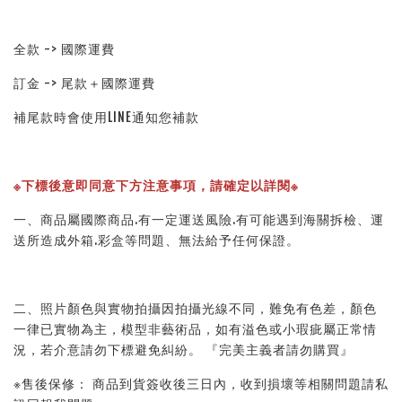
全款 -> 國際運費
訂金 -> 尾款＋國際運費
補尾款時會使用LINE通知您補款
※下標後意即同意下方注意事項，請確定以詳閱※ 
一、商品屬國際商品.有一定運送風險.有可能遇到海關拆檢、運
送所造成外箱.彩盒等問題、無法給予任何保證。 
二、照片顏色與實物拍攝因拍攝光線不同，難免有色差，顏色
一律已實物為主，模型非藝術品，如有溢色或小瑕疵屬正常情
況，若介意請勿下標避免糾紛。 『完美主義者請勿購買』 
※售後保修： 商品到貨簽收後三日內，收到損壞等相關問題請私