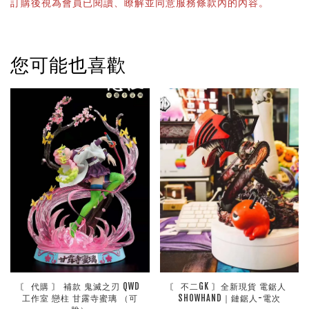
訂購後視為會員已閱讀、瞭解並同意服務條款內的內容。
您可能也喜歡
〘 代購 〙 補款 鬼滅之刃 QWD
〘 不二GK 〙全新現貨 電鋸人 
工作室 戀柱 甘露寺蜜璃 （可
SHOWHAND｜鏈鋸人-電次