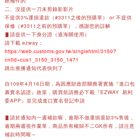
絕補件的
二、沒提供一刀未剪錄影影片
不提供3%運損退款（#3311之後的預購單） or 不提供
保修（#3311之前的預購單），感謝您的諒解
▋請提供一下身分證（過海關使用）
請下載 ezway：
https://web.customs.gov.tw/singlehtml/3150?
cntId=cus1_3150_3150_1471
跳出推播通知代表快到了
自109年4月16日期，為因應財政部關務署實施『進口包
裹實名認證』政策，購買前請務必下載『EZWAY 易利
委APP』並完成進口實名登記申請
▋請於通知內一週補款喔，逾期不做運損退款3%售後，
逾期兩週視作棄單，商品所有權歸不二GK所有，請注意
補款時間喔～