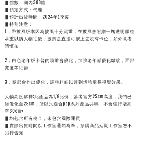
▋體數：國內388體
▋預定方式：代理
▋預計出貨時間：2024年1季度
▋特別注意：
1，帶披風版本因為披風十分沉重，在披風會附贈一塊透明膠粒
承重以防人物往後，披風是直接可按上去沒有卡位，如介意者
請慎拍
2，白色老年版卡普的頭雕會優化，加強老年感優化皺紋，面部
寬度等細節
3，腿部會作出優化，調整粗細以達到增強腿長視覺效果。
人物高度解釋:此產品為1/8比例，參考官方25cm高度，我們已
經優化至28cm，所以只適合pop系列產品共鳴，不會強行增高
至30cm+
▋均包含所有稅金，未包含國際運費
▋實際出貨時間以工作室通知為準，預購商品延期工作室恕不
另行告知