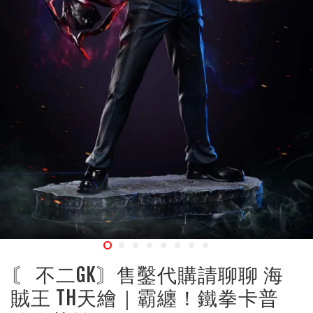
〘 不二GK〙售鑿代購請聊聊 海
賊王 TH天繪｜霸纏！鐵拳卡普