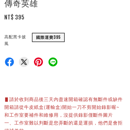
傳奇英雄
NT$ 395
高配黑卡披
國際運費395
風
▋請於收到商品後三天內盡速開箱確認有無斷件或缺件
開箱請從牛皮紙盒(運輸盒)開始一刀不剪開始錄影喔~
和工作室要補件和維修用，沒提供錄影僅斷件圖片
一、工作室難以判斷是您弄斷的還是運損，他們是會拒