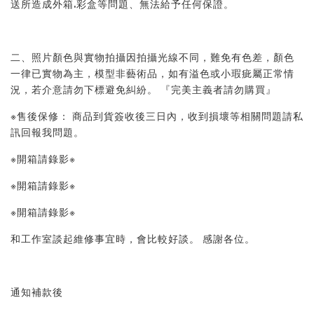
送所造成外箱.彩盒等問題、無法給予任何保證。 
二、照片顏色與實物拍攝因拍攝光線不同，難免有色差，顏色
一律已實物為主，模型非藝術品，如有溢色或小瑕疵屬正常情
況，若介意請勿下標避免糾紛。 『完美主義者請勿購買』 
※售後保修： 商品到貨簽收後三日內，收到損壞等相關問題請私
訊回報我問題。 
※開箱請錄影※ 
※開箱請錄影※ 
※開箱請錄影※ 
和工作室談起維修事宜時，會比較好談。 感謝各位。
通知補款後