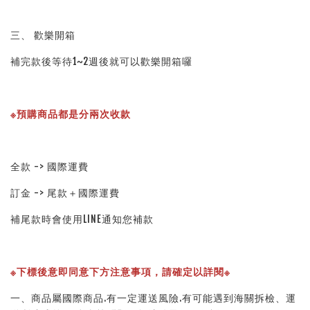
三、 歡樂開箱
補完款後等待1~2週後就可以歡樂開箱囉
※預購商品都是分兩次收款
全款 -> 國際運費
訂金 -> 尾款＋國際運費
補尾款時會使用LINE通知您補款
※下標後意即同意下方注意事項，請確定以詳閱※ 
一、商品屬國際商品.有一定運送風險.有可能遇到海關拆檢、運