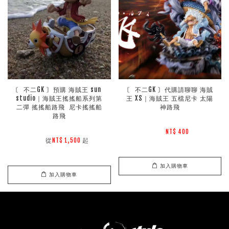
〘 不二GK 〙預購 海賊王 sun 
〘 不二GK 〙代購請聊聊 海賊
studio｜海賊王搖搖船系列第
王 XS｜海賊王 五檔尼卡 太陽
二彈 搖搖船路飛  尼卡搖搖船
神路飛
路飛
NT$ 400 
        從
起

NT$ 1,500 
加入購物車
加入購物車