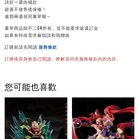
請於一週內補款
超過不做售後保修！
逾期兩週視同棄單喔～
棄單商品歸不二GK所有，並不能要求返還訂金
如果有特殊需求麻煩請和我聯絡
訂購前請先閱讀 
服務條款
訂購後視為會員已閱讀、瞭解並同意服務條款內的內容。
您可能也喜歡