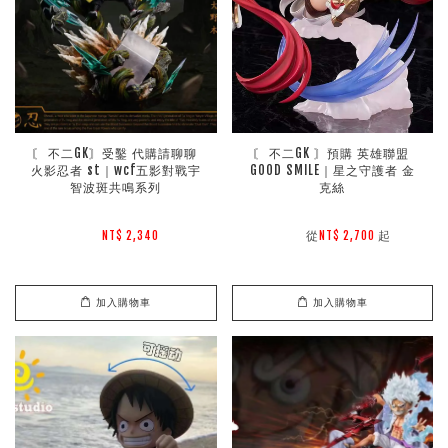
〘 不二GK〙受鑿 代購請聊聊 
〘 不二GK 〙預購 英雄聯盟 
火影忍者 st｜wcf五影對戰宇
GOOD SMILE｜星之守護者 金
智波斑共鳴系列
克絲
        從
起

NT$ 2,340 
NT$ 2,700 
加入購物車
加入購物車