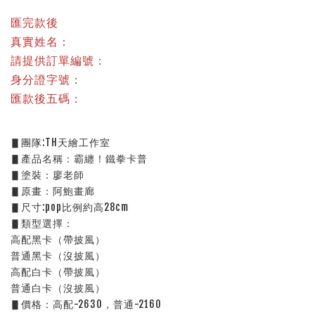
匯完款後
真實姓名：
請提供訂單編號：
身分證字號：
匯款後五碼：
▋團隊:TH天繪工作室
▋產品名稱：霸纏！鐵拳卡普
▋塗裝：廖老師
▋原畫：阿鮑畫廊
▋尺寸:pop比例約高28cm
▋類型選擇：
高配黑卡（帶披風）
普通黑卡（沒披風）
高配白卡（帶披風）
普通白卡（沒披風）
▋價格：高配-2630，普通-2160