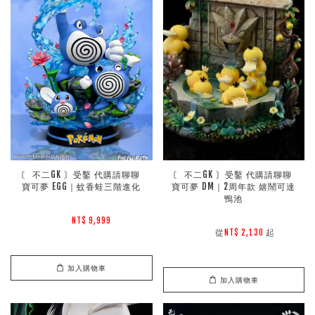
〘 不二GK 〙受鑿 代購請聊聊 
〘 不二GK 〙受鑿 代購請聊聊 
寶可夢 EGG｜蚊香蛙三階進化
寶可夢 DM｜2周年款 嬉鬧可達
鴨池
NT$ 9,999 
        從
起

NT$ 2,130 
加入購物車
加入購物車