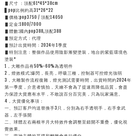
▋尺寸 ：頂配61*45*38cm
▋pop比例約高31*26*22
▋價格:pop3750 / 頂配14050
▋定金:1800/7000
▋體數:國內pop388,頂配388
▋預定方式：代理
▋預計出貨時間：2024年1季度
▋特別注意：整個作品使用陰影漸變塗裝，地台的紫藍環境色
塗裝*
1，大雕作品有50%-60%為透明件
2，燈效模式:爆閃，長亮，呼吸三種，控制器可控燈光強弱
3，大雕製作流程復雜，燈光測試需要時間，出貨時間約2024年
第一季度，介意者慎拍，天繪不會為了提速而降低品質，會盡
力保證大貨應有水平，不敢說百分百完美，只為玩家滿意。
4，大貨優化事項：
一、預訂客戶均送替換手3只，分別為右手透明手，右手拿武
器，左手張開
二、球體左右兩根半月大特效件會調整至錯開不重疊，優化視
覺效果。
三、雷神主體的耳環和麵雕會進行優化