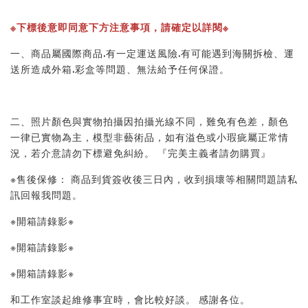
※下標後意即同意下方注意事項，請確定以詳閱※ 
一、商品屬國際商品.有一定運送風險.有可能遇到海關拆檢、運
送所造成外箱.彩盒等問題、無法給予任何保證。 
二、照片顏色與實物拍攝因拍攝光線不同，難免有色差，顏色
一律已實物為主，模型非藝術品，如有溢色或小瑕疵屬正常情
況，若介意請勿下標避免糾紛。 『完美主義者請勿購買』 
※售後保修： 商品到貨簽收後三日內，收到損壞等相關問題請私
訊回報我問題。 
※開箱請錄影※ 
※開箱請錄影※ 
※開箱請錄影※ 
和工作室談起維修事宜時，會比較好談。 感謝各位。