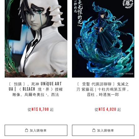
〘 預購 〙。死神 UNiQUE ART 
〘 受鑿 代購請聊聊 〙鬼滅之
UA | 《 BLEACH  境 · 界 》授權
刃 紫藤花｜十柱共鳴第五彈，
雕像。烏爾奇奧拉 ·。西法
霞柱，時透無一郎
        從
起

        從
起

NT$ 8,700 
NT$ 4,020 
加入購物車
加入購物車