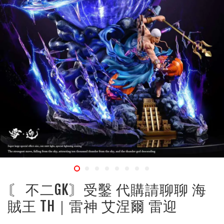
〘 不二GK〙受鑿 代購請聊聊 海
賊王 TH｜雷神 艾涅爾 雷迎