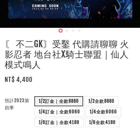
〘 不二GK〙受鑿 代購請聊聊 火
影忍者 地台社X騎士聯盟｜仙人
模式鳴人
NT$ 4,400
預計2023第
1/2訂金｜全款8880
1/2全款8880
四季
1/4訂金｜全款6060
1/4全款6060
1/6訂金｜全款4180
1/6全款4180