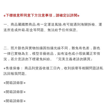
※下標後意即同意下方注意事項，請確定以詳閱※ 
一、商品屬國際商品.有一定運送風險.有可能遇到海關拆檢、運
送所造成外箱.彩盒等問題、無法給予任何保證。 
二、照片顏色與實物拍攝因拍攝光線不同，難免有色差，顏色
一律已實物為主，模型非藝術品，如有溢色或小瑕疵屬正常情
況，若介意請勿下標避免糾紛。 『完美主義者請勿購買』 
※售後保修： 商品到貨簽收後三日內，收到損壞等相關問題請私
訊回報我問題。 
※開箱請錄影※ 
※開箱請錄影※ 
※開箱請錄影※ 