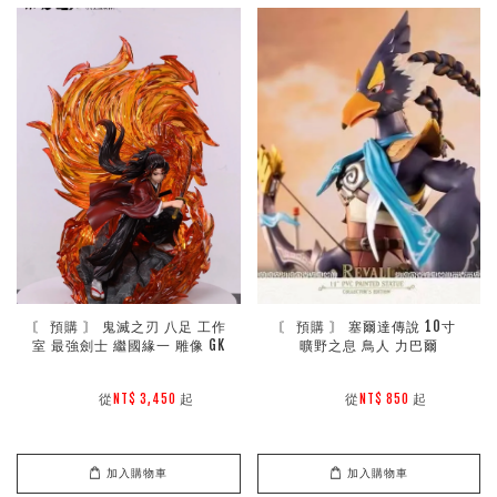
〘 預購 〙 鬼滅之刃 八足 工作
〘 預購 〙 塞爾達傳說 10寸 
室 最強劍士 繼國緣一 雕像 GK
曠野之息 鳥人 力巴爾
        從
起

        從
起

NT$ 3,450 
NT$ 850 
加入購物車
加入購物車