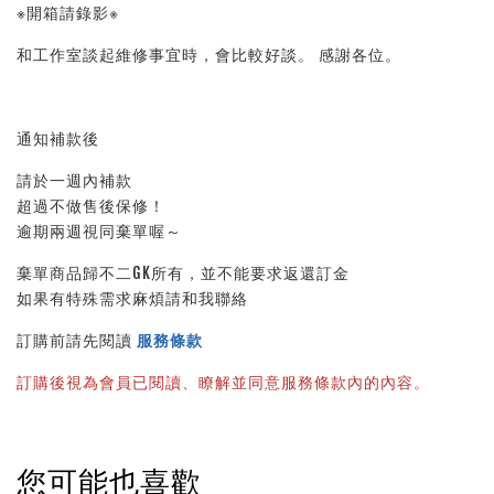
※開箱請錄影※
和工作室談起維修事宜時，會比較好談。 感謝各位。
通知補款後
請於一週內補款
超過不做售後保修！
逾期兩週視同棄單喔～
棄單商品歸不二GK所有，並不能要求返還訂金
如果有特殊需求麻煩請和我聯絡
訂購前請先閱讀
服務條款
訂購後視為會員已閱讀、瞭解並同意服務條款內的內容。
您可能也喜歡