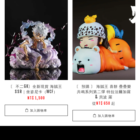
〘 不二GK〙全新現貨 海賊王
〘 預購 〙 海賊王 喜餅 疊疊樂
SSR｜坐姿尼卡（WCF）
共鳴系列第二彈 特拉法爾加羅
& 貝波 羅
NT$ 1,500
從
起
NT$ 650
加入購物車
加入購物車