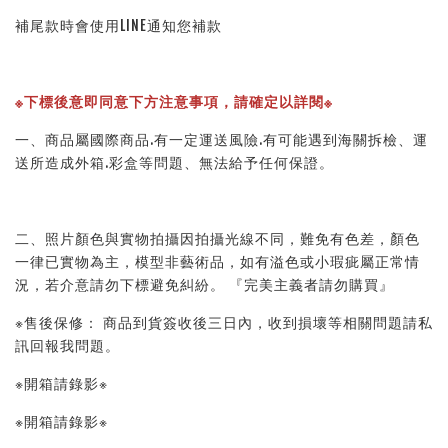
補尾款時會使用LINE通知您補款
※下標後意即同意下方注意事項，請確定以詳閱※
一、商品屬國際商品.有一定運送風險.有可能遇到海關拆檢、運
送所造成外箱.彩盒等問題、無法給予任何保證。
二、照片顏色與實物拍攝因拍攝光線不同，難免有色差，顏色
一律已實物為主，模型非藝術品，如有溢色或小瑕疵屬正常情
況，若介意請勿下標避免糾紛。 『完美主義者請勿購買』
※售後保修： 商品到貨簽收後三日內，收到損壞等相關問題請私
訊回報我問題。
※開箱請錄影※
※開箱請錄影※