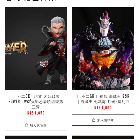
〘 不二GK〙現貨 火影忍者
〘 不二GK 〙補款 海賊王 SSR
POWER｜wcf火影忍者曉組織第
｜海賊王 七武海 月光-莫利亞
三彈
NT$ 1,990
NT$ 1,850
加入購物車
加入購物車