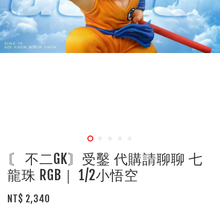
〘 不二GK〙受鑿 代購請聊聊 七
龍珠 RGB｜ 1/2小悟空
NT$ 2,340