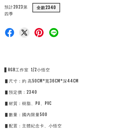
預計2023第
全款2340
四季
▋RGB工作室 1/2小悟空
▋尺寸：約 高50CM*寬36CM*深44CM
▋預定價：2340
▋材質：樹脂、PU、PVC
▋數量：國內限量500
▋配置：主體紀念卡、小悟空