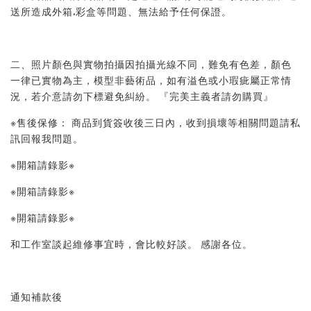
送所造成外箱.彩盒等問題、無法給予任何保證。 
二、照片顏色與實物拍攝因拍攝光線不同，難免有色差，顏色
一律已實物為主，模型非藝術品，如有溢色或小瑕疵屬正常情
況，若介意請勿下標避免糾紛。 『完美主義者請勿購買』 
※售後保修： 商品到貨簽收後三日內，收到損壞等相關問題請私
訊回報我問題。 
※開箱請錄影※ 
※開箱請錄影※ 
※開箱請錄影※ 
和工作室談起維修事宜時，會比較好談。 感謝各位。
通知補款後