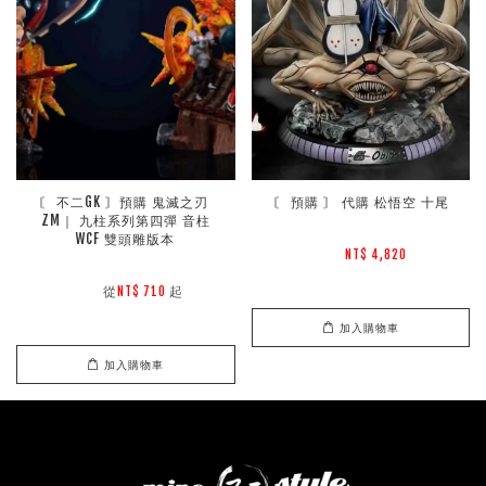
〘 不二GK 〙預購 鬼滅之刃 
〘 預購 〙 代購 松悟空 十尾
ZM｜ 九柱系列第四彈 音柱
WCF 雙頭雕版本
NT$ 4,820 
        從
起

NT$ 710 
加入購物車
加入購物車