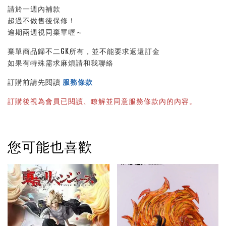
請於一週內補款
超過不做售後保修！
逾期兩週視同棄單喔～
棄單商品歸不二GK所有，並不能要求返還訂金
如果有特殊需求麻煩請和我聯絡
訂購前請先閱讀 
服務條款
訂購後視為會員已閱讀、瞭解並同意服務條款內的內容。
您可能也喜歡