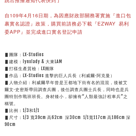
跳出推播通知代表快到了
自109年4月16日期，為因應財政部關務署實施『進口包
裹實名認證』政策，購買前請務必下載『EZWAY 易利
委APP』並完成進口實名登記申請
▋團隊：LX-Studios
▋建模：lynxlady & 大東LAM
▋打樣生產質檢：LX團隊
▋作品：LX-Studios 進擊的巨人兵長（利威爾·阿克曼）
▋人物介紹：利威爾早年曾是王都地下街有名的混混，後被艾
爾文·史密斯帶回調查兵團，後任調查兵團士兵長，同時也是兵
團特別作戰班班長。身材矮小，卻擁有“人類最強計程車兵”之
稱號。
▋比例：1/3和1/1
▋尺寸：1/3 寬39cm 高62cm  深30cm  1/1寬117cm 高186cm 深
90cm