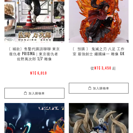
〘補款〙售鑿代購請聊聊 東京
〘 預購 〙 鬼滅之刃 八足 工作
復仇者 PRISMA｜東京復仇者 
室 最強劍士 繼國緣一 雕像 GK
佐野萬次郎 1/7 雕像
        從
起

NT$ 3,450 
NT$ 6,010 
加入購物車
加入購物車