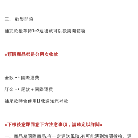
三、 歡樂開箱
補完款後等待1~2週後就可以歡樂開箱囉
※預購商品都是分兩次收款
全款 -> 國際運費
訂金 -> 尾款＋國際運費
補尾款時會使用LINE通知您補款
※下標後意即同意下方注意事項，請確定以詳閱※ 
一、商品屬國際商品.有一定運送風險.有可能遇到海關拆檢、運