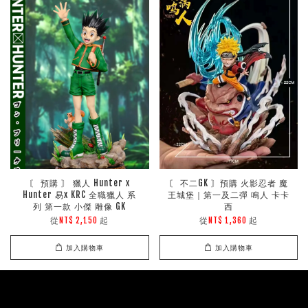
〘 預購 〙 獵人 Hunter x
〘 不二GK 〙預購 火影忍者 魔
Hunter 易x KRC 全職獵人 系
王城堡｜第一及二彈 鳴人 卡卡
列 第一款 小傑 雕像 GK
西
從
起
從
起
NT$ 2,150
NT$ 1,360
加入購物車
加入購物車