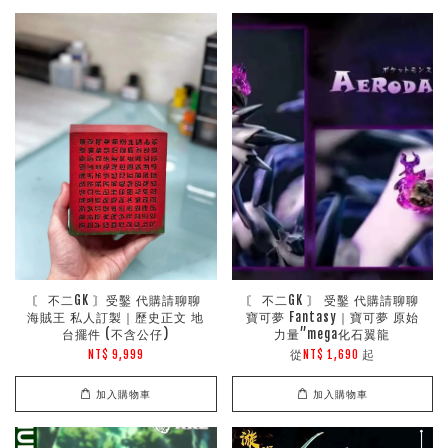
〘 不二GK 〙受鑿 代購請聊聊
〘 不二GK 〙 受鑿 代購請聊聊
海賊王 私人訂製｜歷史正文 地
寶可夢 Fantasy｜寶可夢 原始
台擺件 (不含公仔)
力量”mega化石翼龍
從
起
NT$ 9,999
NT$ 1,690
加入購物車
加入購物車