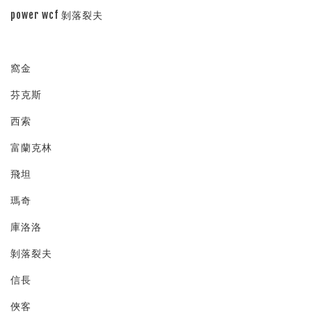
power wcf 剝落裂夫
窩金
芬克斯
西索
富蘭克林
飛坦
瑪奇
庫洛洛
剝落裂夫
信長
俠客