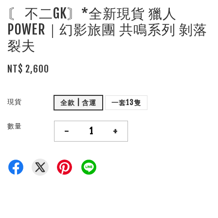
〘 不二GK〙*全新現貨 獵人
POWER｜幻影旅團 共鳴系列 剝落
裂夫
NT$ 2,600
現貨
全款 | 含運
一套13隻
數量
-
+