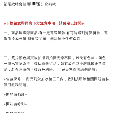
補尾款時會使用LINE通知您補款
※下標後意即同意下方注意事項，請確定以詳閱※
一、商品屬國際商品.有一定運送風險.有可能遇到海關拆檢、運
送所造成外箱.彩盒等問題、無法給予任何保證。
二、照片顏色與實物拍攝因拍攝光線不同，難免有色差，顏色
一律已實物為主，模型非藝術品，如有溢色或小瑕疵屬正常情
況，若介意請勿下標避免糾紛。 『完美主義者請勿購買』
※售後保修： 商品到貨簽收後三日內，收到損壞等相關問題請私
訊回報我問題。
※開箱請錄影※
※開箱請錄影※