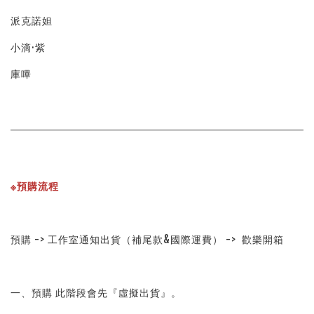
派克諾妲
小滴·紫
庫嗶
※預購流程
預購 -> 工作室通知出貨（補尾款&國際運費） -> 歡樂開箱
一、預購 此階段會先『虛擬出貨』。