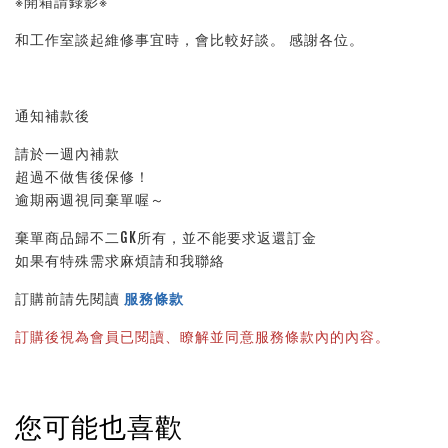
※開箱請錄影※
和工作室談起維修事宜時，會比較好談。 感謝各位。
通知補款後
請於一週內補款
超過不做售後保修！
逾期兩週視同棄單喔～
棄單商品歸不二GK所有，並不能要求返還訂金
如果有特殊需求麻煩請和我聯絡
訂購前請先閱讀
服務條款
訂購後視為會員已閱讀、瞭解並同意服務條款內的內容。
您可能也喜歡