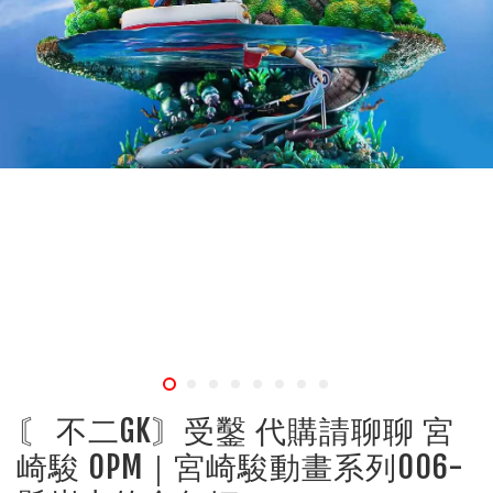
〘 不二GK〙受鑿 代購請聊聊 宮
崎駿 OPM｜宮崎駿動畫系列006-