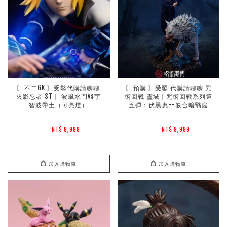
〘 不二GK 〙受鑿代購請聊聊 
〘 預購 〙受鑿 代購請聊聊 咒
火影忍者 ST｜ 波風水門vs宇
術回戰 靈域｜咒術回戰系列第
智波帶土（可亮燈）
五彈：伏黑惠--嵌合暗翳庭
NT$ 9,999 
NT$ 9,999 
加入購物車
加入購物車