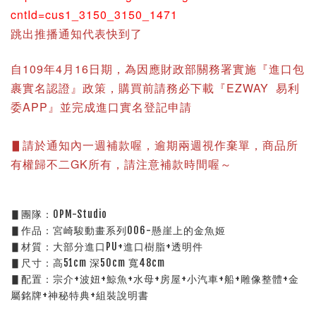
cntId=cus1_3150_3150_1471
跳出推播通知代表快到了
自109年4月16日期，為因應財政部關務署實施『進口包
裹實名認證』政策，購買前請務必下載『EZWAY 易利
委APP』並完成進口實名登記申請
▋請於通知內一週補款喔，逾期兩週視作棄單，商品所
有權歸不二GK所有，請注意補款時間喔～
▋團隊：OPM-Studio
▋作品：宮崎駿動畫系列006-懸崖上的金魚姬
▋材質：大部分進口PU+進口樹脂+透明件
▋尺寸：高51cm 深50cm 寬48cm
▋配置：宗介+波妞+鯨魚+水母+房屋+小汽車+船+雕像整體+金
屬銘牌+神秘特典+組裝說明書 