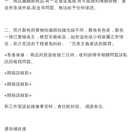
一、商品屬國際商品.有一定運送風險.有可能遇到海關拆檢、運
送所造成外箱.彩盒等問題、無法給予任何保證。 
二、照片顏色與實物拍攝因拍攝光線不同，難免有色差，顏色
一律已實物為主，模型非藝術品，如有溢色或小瑕疵屬正常情
況，若介意請勿下標避免糾紛。 『完美主義者請勿購買』 
※售後保修： 商品到貨簽收後三日內，收到損壞等相關問題請私
訊回報我問題。 
※開箱請錄影※ 
※開箱請錄影※ 
※開箱請錄影※ 
和工作室談起維修事宜時，會比較好談。 感謝各位。
通知補款後