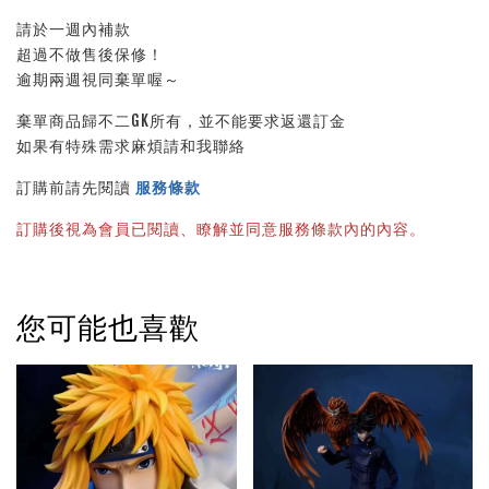
請於一週內補款
超過不做售後保修！
逾期兩週視同棄單喔～
棄單商品歸不二GK所有，並不能要求返還訂金
如果有特殊需求麻煩請和我聯絡
訂購前請先閱讀 
服務條款
訂購後視為會員已閱讀、瞭解並同意服務條款內的內容。
您可能也喜歡