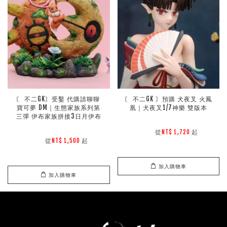
〘 不二GK〙受鑿 代購請聊聊 
〘 不二GK 〙預購 犬夜叉 火鳳
寶可夢 DM｜生態家族系列第
凰｜犬夜叉1/7神樂 雙版本
三彈 伊布家族拼接3日月伊布
        從
起

NT$ 1,720 
        從
起

NT$ 1,500 
加入購物車
加入購物車