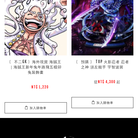
〘 不二GK 〙海外現貨 海賊王 
〘 預購 〙 TOP 火影忍者 忍者
｜海賊王新年兔年路飛五檔卯
之神 須左能乎 宇智波斑
兔裝飾畫
        從
起

NT$ 4,300 
NT$ 1,220 
加入購物車
加入購物車