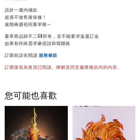
請於一週內補款
超過不做售後保修！
逾期兩週視同棄單喔～
棄單商品歸不二GK所有，並不能要求返還訂金
如果有特殊需求麻煩請和我聯絡
訂購前請先閱讀 
服務條款
訂購後視為會員已閱讀、瞭解並同意服務條款內的內容。
您可能也喜歡