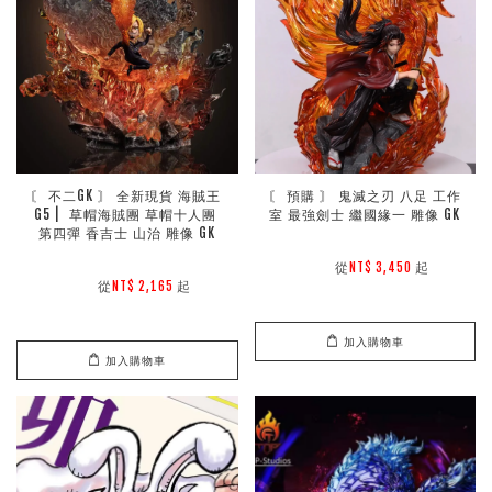
〘 不二GK 〙 全新現貨 海賊王 
〘 預購 〙 鬼滅之刃 八足 工作
G5 |  草帽海賊團 草帽十人團 
室 最強劍士 繼國緣一 雕像 GK
第四彈 香吉士 山治 雕像 GK
        從
起

NT$ 3,450 
        從
起

NT$ 2,165 
加入購物車
加入購物車