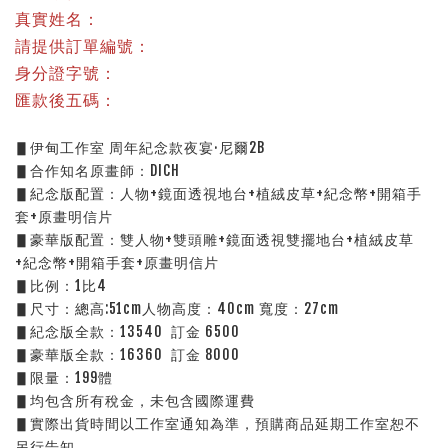
真實姓名：
請提供訂單編號：
身分證字號：
匯款後五碼：
▋伊甸工作室 周年紀念款夜宴·尼爾2B
▋合作知名原畫師：DICH
▋紀念版配置：人物+鏡面透視地台+植絨皮草+紀念幣+開箱手
套+原畫明信片
▋豪華版配置：雙人物+雙頭雕+鏡面透視雙擺地台+植絨皮草
+紀念幣+開箱手套+原畫明信片
▋比例：1比4
▋尺寸：總高:51cm人物高度：40cm 寬度：27cm
▋紀念版全款：13540  訂金 6500
▋豪華版全款：16360  訂金 8000
▋限量：199體
▋均包含所有稅金，未包含國際運費
▋實際出貨時間以工作室通知為準，預購商品延期工作室恕不
另行告知