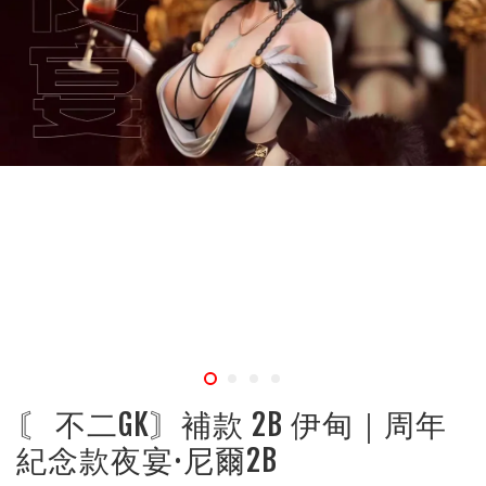
〘 不二GK〙補款 2B 伊甸｜周年
紀念款夜宴·尼爾2B