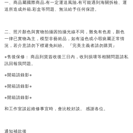
一、商品屬國際商品.有一定運送風險.有可能遇到海關拆檢、運
送所造成外箱.彩盒等問題、無法給予任何保證。 
二、照片顏色與實物拍攝因拍攝光線不同，難免有色差，顏色
一律已實物為主，模型非藝術品，如有溢色或小瑕疵屬正常情
況，若介意請勿下標避免糾紛。 『完美主義者請勿購買』 
※售後保修： 商品到貨簽收後三日內，收到損壞等相關問題請私
訊回報我問題。 
※開箱請錄影※ 
※開箱請錄影※ 
※開箱請錄影※ 
和工作室談起維修事宜時，會比較好談。 感謝各位。
通知補款後