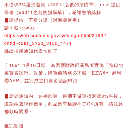
不提供3%運損退款（#3311之後的預購單） or 不提供
保修（#3311之前的預購單），感謝您的諒解
▋請提供一下身分證（過海關使用）
請下載 ezway：
https://web.customs.gov.tw/singlehtml/3150?
cntId=cus1_3150_3150_1471
跳出推播通知代表快到了
自109年4月16日期，為因應財政部關務署實施『進口包
裹實名認證』政策，購買前請務必下載『EZWAY 易利
委APP』並完成進口實名登記申請
▋請於通知內一週補款喔，逾期不做運損退款3%售後，
逾期兩週視作棄單，商品所有權歸不二GK所有，請注意
補款時間喔～
匯完款後