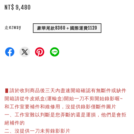
NT$ 9,480
走ezway
豪華尾款8360＋國際運費1120
▋請於收到商品後三天內盡速開箱確認有無斷件或缺件
開箱請從牛皮紙盒(運輸盒)開始一刀不剪開始錄影喔~
和工作室要補件和維修用，沒提供錄影僅斷件圖片
一、工作室難以判斷是您弄斷的還是運損，他們是會拒
絕補件的
二、沒提供一刀未剪錄影影片