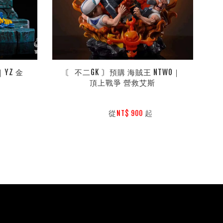
YZ 金
〘 不二GK 〙預購 海賊王 NTWO｜
頂上戰爭 營救艾斯
        從
起

NT$ 900 