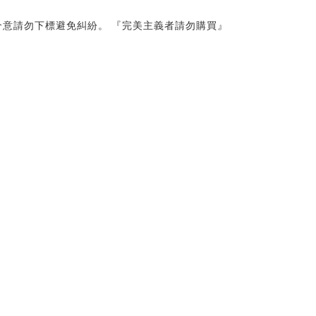
意請勿下標避免糾紛。 『完美主義者請勿購買』 