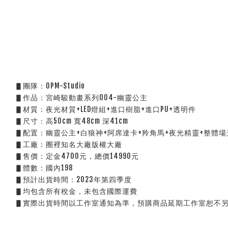
▋團隊：OPM-Studio
▋作品：宮崎駿動畫系列004-幽靈公主
▋材質：夜光材質+LED燈組+進口樹脂+進口PU+透明件
▋尺寸：高50cm 寬48cm 深41cm
▋配置：幽靈公主+白狼神+阿席達卡+羚角馬+夜光精靈+整體
▋工廠：圈裡知名大廠版權大廠
▋售價：定金4700元，總價14990元
▋體數：國內198
▋預計出貨時間：2023年第四季度
▋均包含所有稅金，未包含國際運費
▋實際出貨時間以工作室通知為準，預購商品延期工作室恕不