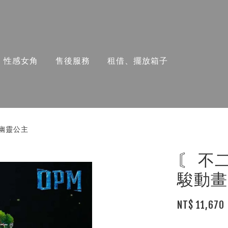
性感女角
售後服務
租借、擺放箱子
-幽靈公主
〘 不
駿動畫
NT$ 11,670