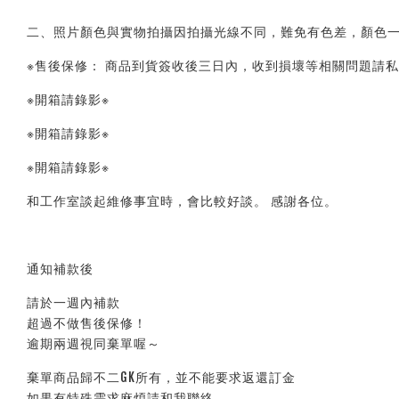
二、照片顏色與實物拍攝因拍攝光線不同，難免有色差，顏色一
※售後保修： 商品到貨簽收後三日內，收到損壞等相關問題請私
※開箱請錄影※ 
※開箱請錄影※ 
※開箱請錄影※ 
和工作室談起維修事宜時，會比較好談。 感謝各位。
通知補款後
請於一週內補款
超過不做售後保修！
逾期兩週視同棄單喔～
棄單商品歸不二GK所有，並不能要求返還訂金
如果有特殊需求麻煩請和我聯絡