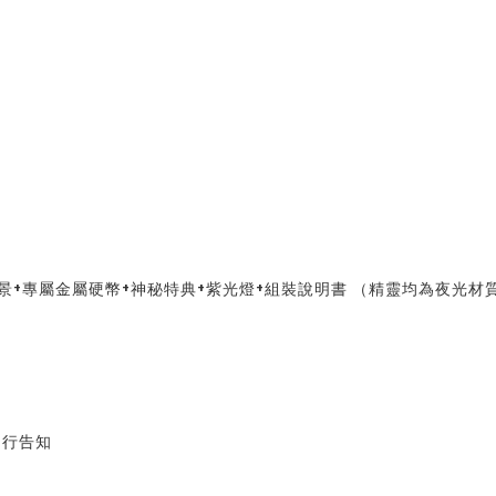
場景+專屬金屬硬幣+神秘特典+紫光燈+組裝說明書 （精靈均為夜光材
另行告知