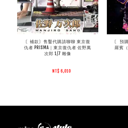
〘補款〙售鑿代購請聊聊 東京復
〘 預購
仇者 PRISMA｜東京復仇者 佐野萬
羅賓（
次郎 1/7 雕像
NT$ 6,010 