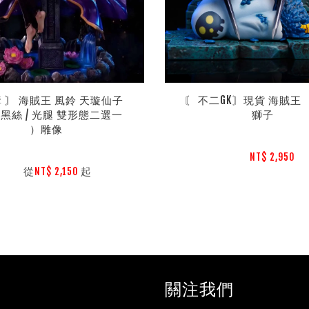
 〙 海賊王 風鈴 天璇仙子 
〘 不二GK〙現貨 海賊王 ｜
黑絲 / 光腿 雙形態二選一 
獅子
）雕像
NT$ 2,950 
        從
起

NT$ 2,150 
關注我們