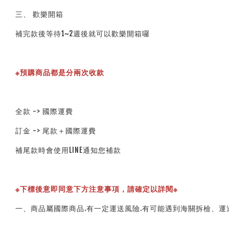
三、 歡樂開箱
補完款後等待1~2週後就可以歡樂開箱囉
※預購商品都是分兩次收款
全款 -> 國際運費
訂金 -> 尾款＋國際運費
補尾款時會使用LINE通知您補款
※下標後意即同意下方注意事項，請確定以詳閱※ 
一、商品屬國際商品.有一定運送風險.有可能遇到海關拆檢、運