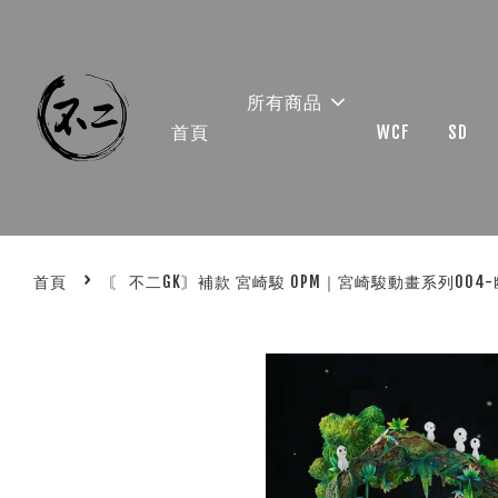
所有商品
首頁
WCF
SD
›
首頁
〘 不二GK〙補款 宮崎駿 OPM｜宮崎駿動畫系列004