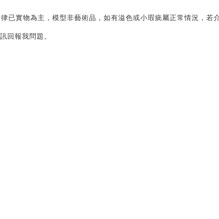
律已實物為主，模型非藝術品，如有溢色或小瑕疵屬正常情況，若介
訊回報我問題。 