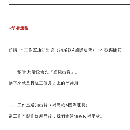
※預購流程
預購 -> 工作室通知出貨（補尾款&國際運費） ->  歡樂開箱
一、預購 此階段會先『虛擬出貨』。
接下來就是長達三個月以上的等待期
二、工作室通知出貨（補尾款&國際運費）
當工作室製作好產品後，我們會通知各位補尾款。