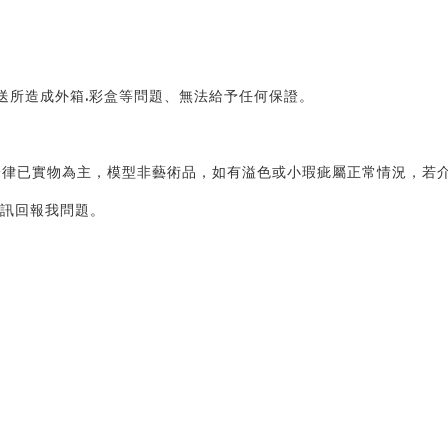
送所造成外箱.彩盒等問題、無法給予任何保證。 
律已實物為主，模型非藝術品，如有溢色或小瑕疵屬正常情況，若介
訊回報我問題。 