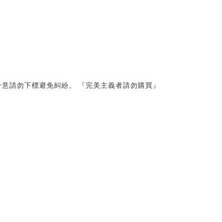
意請勿下標避免糾紛。 『完美主義者請勿購買』 