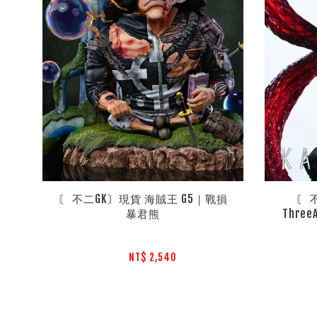
〘 不二GK〙現貨 海賊王 G5｜戰損
〘 
暴君熊
Thre
NT$ 2,540 