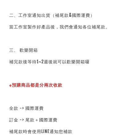
二、工作室通知出貨（補尾款&國際運費）
當工作室製作好產品後，我們會通知各位補尾款。
三、 歡樂開箱
補完款後等待1~2週後就可以歡樂開箱囉
※預購商品都是分兩次收款
全款 -> 國際運費
訂金 -> 尾款＋國際運費
補尾款時會使用LINE通知您補款