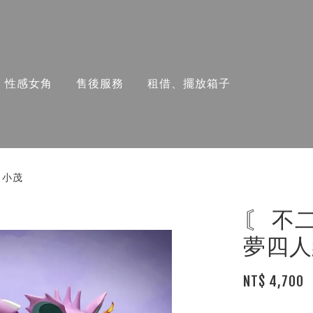
性感女角
售後服務
租借、擺放箱子
，小茂
〘 不
夢四人
NT$ 4,700