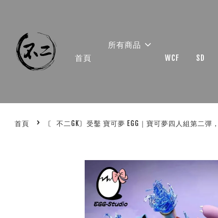
所有商品
首頁
WCF
SD
›
首頁
〘 不二GK〙受鑿 寶可夢 EGG｜寶可夢四人組第二彈