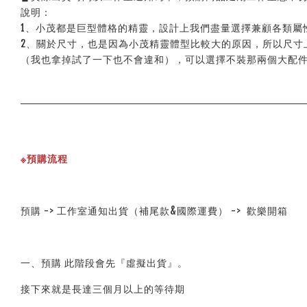
說明：
1、小茂都是巨型體格的精靈，設計上我們盡量選擇兼顧各類屬
2、關於尺寸，也是因為小茂精靈體型比較大的原因，所以尺寸
（我也拿掉試了一下也不會違和），可以選擇不裝那兩個大配件
※預購流程
預購 -> 工作室通知出貨（補尾款&國際運費） ->  歡樂開箱
一、預購 此階段會先『虛擬出貨』。
接下來就是長達三個月以上的等待期