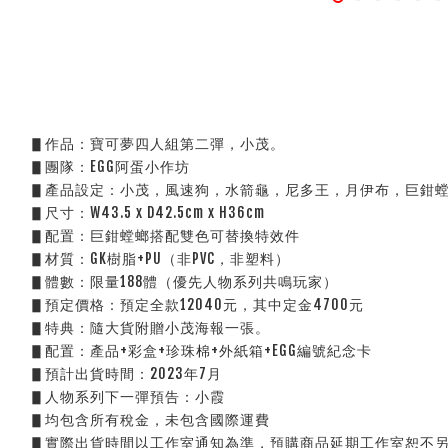
▋作品：寶可夢四人組第二彈，小茂。
▋團隊：EGG阿蛋小作坊
▋產品設定：小茂，風速狗，水箭龜，尼多王，月伊布，巨鉗
▋尺寸：W43.5 x D42.5cm x H36cm
▋配置：巨鉗螳螂搭配雙色可替換特效件
▋材質：GK樹脂+PU（非PVC，非塑料）
▋體數：限量188體（優先人物系列共鳴玩家）
▋預定價格：預定全款12040元，其中定金4700元
▋特典：隨大貨附贈小茂海報一張。
▋配置：產品+彩盒+珍珠棉+外紙箱+EGG編號紀念卡
▋預計出貨時間：2023年7月
▋人物系列下一彈預告：小霞
▋均包含所有稅金，未包含國際運費
▋實際出貨時間以工作室通知為準，預購商品延期工作室恕不