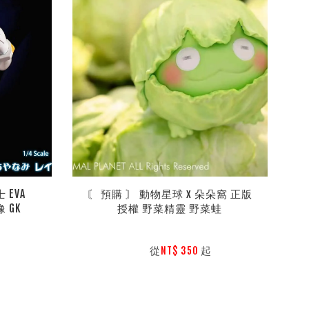
VA  
〘 預購 〙 動物星球 x 朵朵窩 正版
 GK
授權 野菜精靈 野菜蛙
        從
起

NT$ 350 