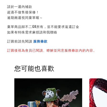
請於一週內補款
超過不做售後保修！
逾期兩週視同棄單喔～
棄單商品歸不二GK所有，並不能要求返還訂金
如果有特殊需求麻煩請和我聯絡
訂購前請先閱讀 
服務條款
訂購後視為會員已閱讀、瞭解並同意服務條款內的內容。
您可能也喜歡