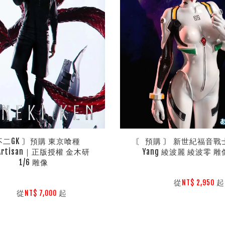
不二GK 〙預購 東京喰種 
〘 預購 〙 新世紀福音戰士 E
eArtisan｜正版授權 金木研 
Yang 綾波麗 綾波零 雕像
1/6 雕像
        從
起

NT$ 2,950 
        從
起

NT$ 7,000 