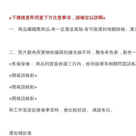
※下標後意即同意下方注意事項，請確定以詳閱※ 
一、商品屬國際商品.有一定運送風險.有可能遇到海關拆檢、運
二、照片顏色與實物拍攝因拍攝光線不同，難免有色差，顏色一
※售後保修： 商品到貨簽收後三日內，收到損壞等相關問題請私
※開箱請錄影※ 
※開箱請錄影※ 
※開箱請錄影※ 
和工作室談起維修事宜時，會比較好談。 感謝各位。
通知補款後