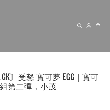
二GK〙受鑿 寶可夢 EGG｜寶可
組第二彈，小茂