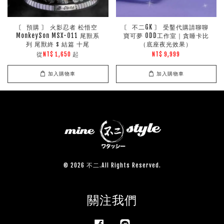
〘 預購 〙 火影忍者 松悟空
〘 不二GK 〙 受鑿代購請聊聊
MonkeySon MSX-011 尾獸系
寶可夢 ODD工作室｜貪睡卡比
列 尾獸終 s 結篇 十尾
（底座夜光效果）
從
起
NT$ 1,650
NT$ 9,999
加入購物車
加入購物車
© 2026 不二.All Rights Reserved.
關注我們
Facebook
Line