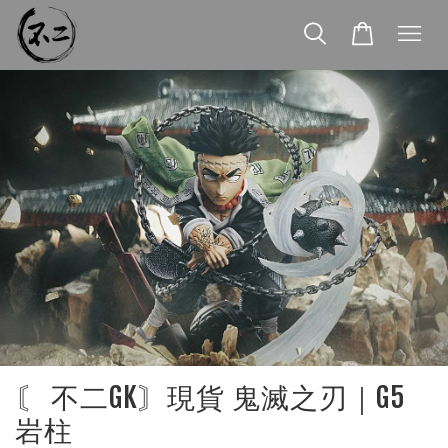
〘 不二GK〙現貨 鬼滅之刃｜G5
岩柱