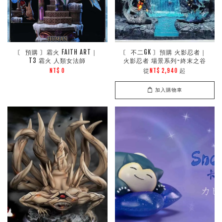
〘 預購 〙霜火 FAITH ART｜
〘 不二GK 〙預購 火影忍者｜
T3 霜火 人類女法師
火影忍者 場景系列-終末之谷
從
起
NT$ 0
NT$ 2,940
加入購物車