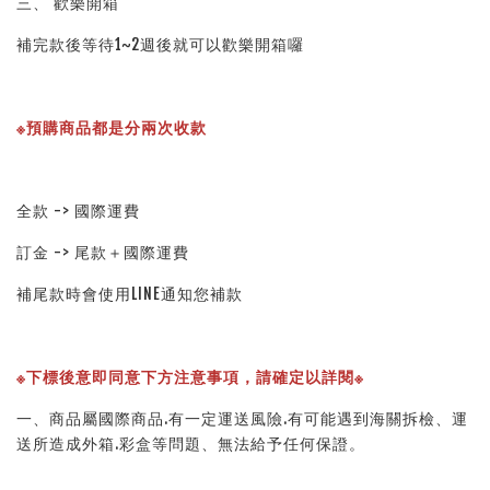
三、 歡樂開箱
補完款後等待1~2週後就可以歡樂開箱囉
※預購商品都是分兩次收款
全款 -> 國際運費
訂金 -> 尾款＋國際運費
補尾款時會使用LINE通知您補款
※下標後意即同意下方注意事項，請確定以詳閱※
一、商品屬國際商品.有一定運送風險.有可能遇到海關拆檢、運
送所造成外箱.彩盒等問題、無法給予任何保證。