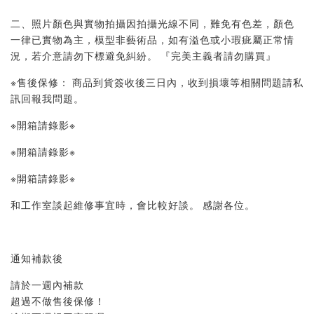
二、照片顏色與實物拍攝因拍攝光線不同，難免有色差，顏色
一律已實物為主，模型非藝術品，如有溢色或小瑕疵屬正常情
況，若介意請勿下標避免糾紛。 『完美主義者請勿購買』
※售後保修： 商品到貨簽收後三日內，收到損壞等相關問題請私
訊回報我問題。
※開箱請錄影※
※開箱請錄影※
※開箱請錄影※
和工作室談起維修事宜時，會比較好談。 感謝各位。
通知補款後
請於一週內補款
超過不做售後保修！