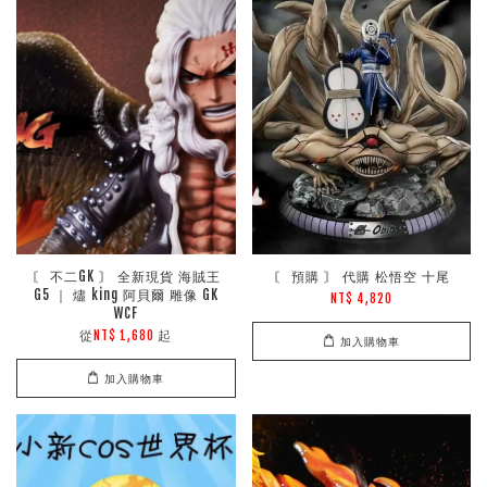
〘 不二GK 〙 全新現貨 海賊王
〘 預購 〙 代購 松悟空 十尾
G5 ｜ 燼 king 阿貝爾 雕像 GK
NT$ 4,820
WCF
從
起
NT$ 1,680
加入購物車
加入購物車