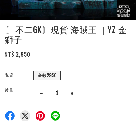
〘 不二GK〙現貨 海賊王 ｜YZ 金
獅子
NT$ 2,950
現貨
全款2950
數量
-
+