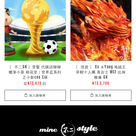
〘 不二GK 〙受鑿 代購請聊聊
〘 現貨 〙 Xs ＆Yang 海賊王
蠟筆小新 棉花堂｜世界盃系列
草帽十人團 香吉士 WCF 比例
之小新cos C羅
雕像 GK
從
起
NT$ 470
NT$ 2,700
加入購物車
加入購物車