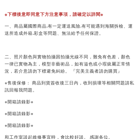
※下標後意即同意下方注意事項，請確定以詳閱※
一、商品屬國際商品.有一定運送風險.有可能遇到海關拆檢、運
送所造成外箱.彩盒等問題、無法給予任何保證。
二、照片顏色與實物拍攝因拍攝光線不同，難免有色差，顏色
一律已實物為主，模型非藝術品，如有溢色或小瑕疵屬正常情
況，若介意請勿下標避免糾紛。 『完美主義者請勿購買』
※售後保修： 商品到貨簽收後三日內，收到損壞等相關問題請私
訊回報我問題。
※開箱請錄影※
※開箱請錄影※
※開箱請錄影※
和工作室談起維修事宜時，會比較好談。 感謝各位。