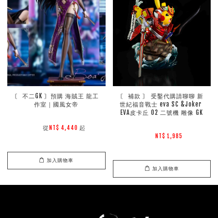
〘 不二GK 〙預購 海賊王 龍工
〘 補款 〙 受鑿代購請聊聊 新
作室｜國風女帝
世紀福音戰士 eva SC &Joker 
EVA皮卡丘 02 二號機 雕像 GK
        從
起

NT$ 4,440 
NT$ 1,985 
加入購物車
加入購物車