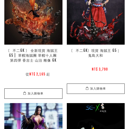
〘 不二GK 〙 全新現貨 海賊王 
〘 不二GK〙現貨 海賊王 G5｜
G5 |  草帽海賊團 草帽十人團 
鬼島大和
第四彈 香吉士 山治 雕像 GK
NT$ 3,790 
        從
起

NT$ 2,165 
加入購物車
加入購物車