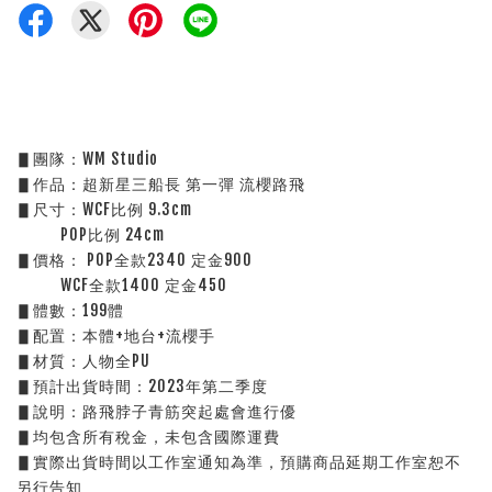
▋團隊：WM Studio
▋作品：超新星三船長 第一彈 流櫻路飛
▋尺寸：WCF比例 9.3cm
          POP比例 24cm
▋價格： POP全款2340 定金900
          WCF全款1400 定金450
▋體數：199體
▋配置：本體+地台+流櫻手
▋材質：人物全PU
▋預計出貨時間：2023年第二季度
▋說明：路飛脖子青筋突起處會進行優
▋均包含所有稅金，未包含國際運費
▋實際出貨時間以工作室通知為準，預購商品延期工作室恕不
另行告知