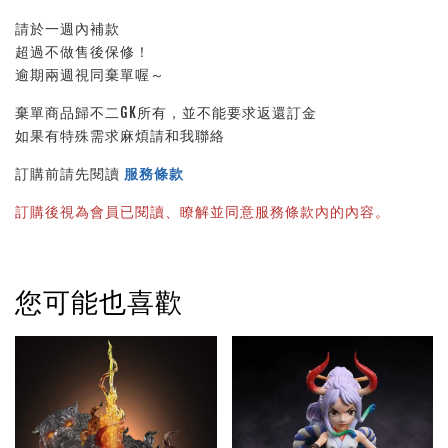
請於一週內補款
超過不做售後保修！
逾期兩週視同棄單喔～
棄單商品歸不二GK所有，並不能要求返還訂金
如果有特殊需求麻煩請和我聯絡
訂購前請先閱讀 
服務條款
訂購後視為會員已閱讀、瞭解並同意服務條款內的內容。
您可能也喜歡