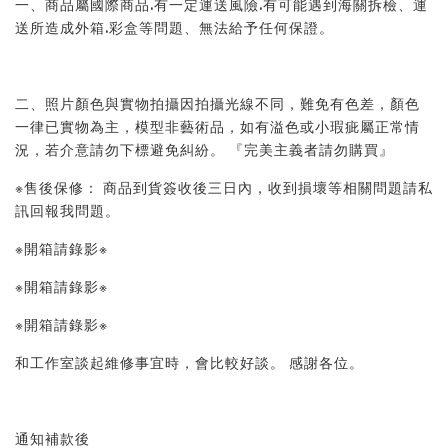
一、商品屬國際商品.有一定運送風險.有可能遇到海關拆檢、運
送所造成外箱.彩盒等問題、無法給予任何保證。 
二、照片顏色與實物拍攝因拍攝光線不同，難免有色差，顏色
一律已實物為主，模型非藝術品，如有溢色或小瑕疵屬正常情
況，若介意請勿下標避免糾紛。 『完美主義者請勿購買』 
※售後保修： 商品到貨簽收後三日內，收到損壞等相關問題請私
訊回報我問題。 
※開箱請錄影※ 
※開箱請錄影※ 
※開箱請錄影※ 
和工作室談起維修事宜時，會比較好談。 感謝各位。
通知補款後