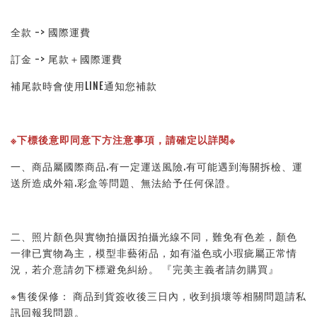
全款 -> 國際運費
訂金 -> 尾款＋國際運費
補尾款時會使用LINE通知您補款
※下標後意即同意下方注意事項，請確定以詳閱※ 
一、商品屬國際商品.有一定運送風險.有可能遇到海關拆檢、運
送所造成外箱.彩盒等問題、無法給予任何保證。 
二、照片顏色與實物拍攝因拍攝光線不同，難免有色差，顏色
一律已實物為主，模型非藝術品，如有溢色或小瑕疵屬正常情
況，若介意請勿下標避免糾紛。 『完美主義者請勿購買』 
※售後保修： 商品到貨簽收後三日內，收到損壞等相關問題請私
訊回報我問題。 