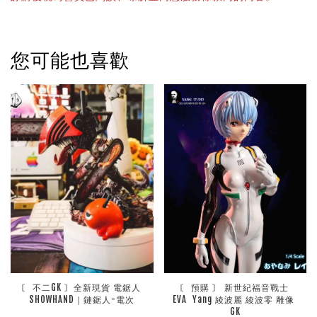
您可能也喜歡
〘 不二GK 〙全新現貨 電鋸人 
〘 預購 〙 新世紀福音戰士 
SHOWHAND｜鏈鋸人-電次
EVA  Yang 綾波麗 綾波零 雕像 
GK