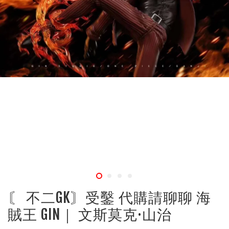
〘 不二GK〙受鑿 代購請聊聊 海
賊王 GIN｜ 文斯莫克·山治