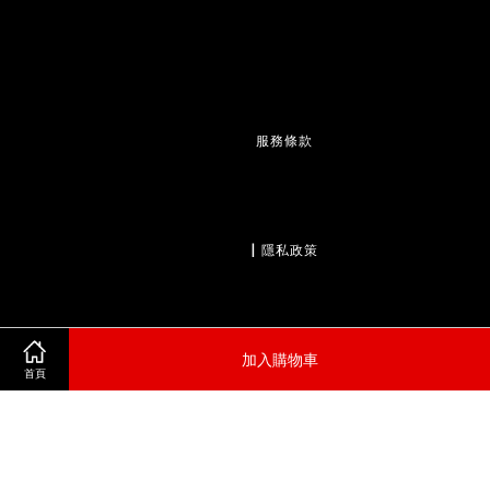
服務條款
                  | 
隱私政策
加入購物車
                  | 
退款政策
首頁