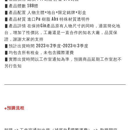
▋產品體數 188體
▋產品配置 人物主體+地台+限定銘牌+彩盒
▋產品材質 進口Pu 樹脂 Abs 特殊材質透明件
▋產品詳情 在保持Gin產品原有人物尺寸的同時，適當簡化地
台，增加了性價比，工廠還是一直合作的知名大廠，品質保
證，謝謝大家的支持
▋預計出貨時間 2023年2季度-2023年3季度
▋均包含所有稅金，未包含國際運費
▋實際出貨時間以工作室通知為準，預購商品延期工作室恕不
另行告知
※預購流程
預購 -> 工作室通知出貨（補尾款&國際運費） ->  歡樂開箱