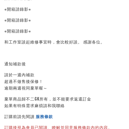
※開箱請錄影※ 
※開箱請錄影※ 
※開箱請錄影※ 
和工作室談起維修事宜時，會比較好談。 感謝各位。
通知補款後
請於一週內補款
超過不做售後保修！
逾期兩週視同棄單喔～
棄單商品歸不二GK所有，並不能要求返還訂金
如果有特殊需求麻煩請和我聯絡
訂購前請先閱讀 
服務條款
訂購後視為會員已閱讀、瞭解並同意服務條款內的內容。