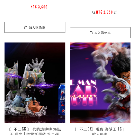
NT$ 3,600 
        從
起

NT$ 2,950 
加入購物車
加入購物車
〘 不二GK 〙 代購請聊聊 海賊
〘 不二GK〙現貨 海賊王 LG｜
王 曙光 | 德雷斯羅薩 第二彈 
蛇人魯夫