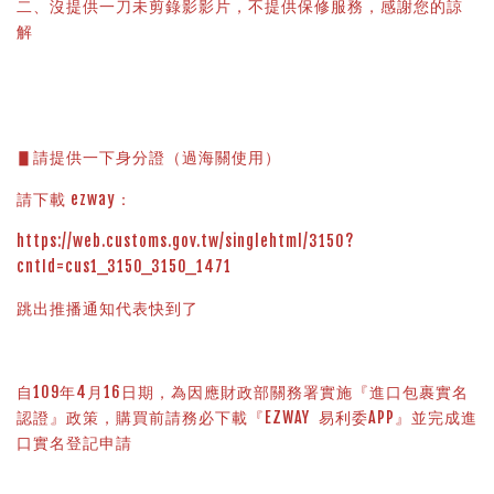
二、沒提供一刀未剪錄影影片，不提供保修服務，感謝您的諒
解
▋請提供一下身分證（過海關使用）
請下載 ezway：
https://web.customs.gov.tw/singlehtml/3150?
cntId=cus1_3150_3150_1471
跳出推播通知代表快到了
自109年4月16日期，為因應財政部關務署實施『進口包裹實名
認證』政策，購買前請務必下載『EZWAY  易利委APP』並完成進
口實名登記申請