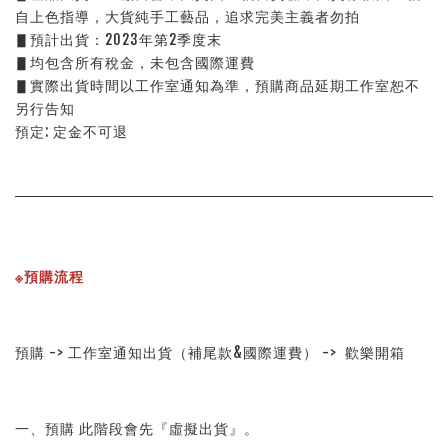
自上色指導，大貨純手工藝品，追求完美主義者勿拍
▋預計出貨：2023年第2季度末
▋均包含所有稅金，未包含國際運費
▋實際出貨時間以工作室通知為準，預購商品延期工作室恕不
另行告知
預定: 定金不可退
※預購流程
預購 -> 工作室通知出貨（補尾款&國際運費） ->  歡樂開箱
一、預購 此階段會先『虛擬出貨』。