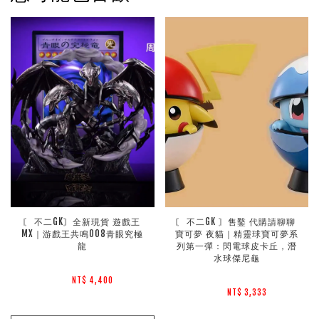
〘 不二GK〙全新現貨 遊戲王 
〘 不二GK 〙售鑿 代購請聊聊 
MX｜游戲王共鳴008青眼究極
寶可夢 夜貓｜精靈球寶可夢系
龍
列第一彈：閃電球皮卡丘，潛
水球傑尼龜
NT$ 4,400 
NT$ 3,333 