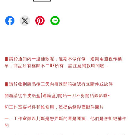
▋請於通知內一週補款喔，逾期不做保修，逾期兩週視作棄
單，商品所有權歸不二GK所有，請注意補款時間喔～
▋請於收到商品後三天內盡速開箱確認有無斷件或缺件
開箱請從牛皮紙盒(運輸盒)開始一刀不剪開始錄影喔~
和工作室要補件和維修用，沒提供錄影僅斷件圖片
一、工作室難以判斷是您弄斷的還是運損，他們是會拒絕補件
的