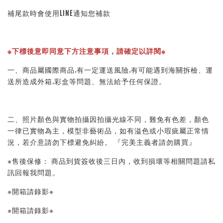
補尾款時會使用LINE通知您補款
※下標後意即同意下方注意事項，請確定以詳閱※ 
一、商品屬國際商品.有一定運送風險.有可能遇到海關拆檢、運
送所造成外箱.彩盒等問題、無法給予任何保證。 
二、照片顏色與實物拍攝因拍攝光線不同，難免有色差，顏色
一律已實物為主，模型非藝術品，如有溢色或小瑕疵屬正常情
況，若介意請勿下標避免糾紛。 『完美主義者請勿購買』 
※售後保修： 商品到貨簽收後三日內，收到損壞等相關問題請私
訊回報我問題。 
※開箱請錄影※ 
※開箱請錄影※ 