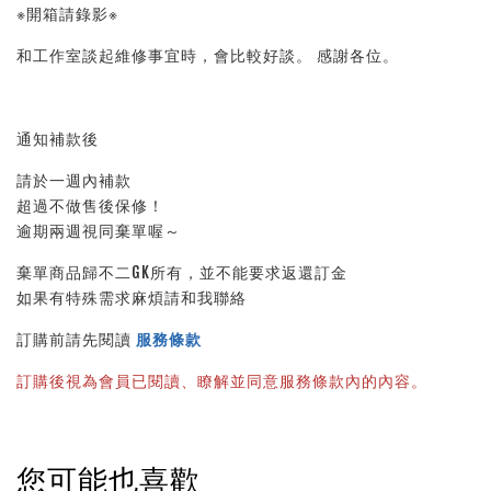
※開箱請錄影※ 
和工作室談起維修事宜時，會比較好談。 感謝各位。
通知補款後
請於一週內補款
超過不做售後保修！
逾期兩週視同棄單喔～
棄單商品歸不二GK所有，並不能要求返還訂金
如果有特殊需求麻煩請和我聯絡
訂購前請先閱讀 
服務條款
訂購後視為會員已閱讀、瞭解並同意服務條款內的內容。
您可能也喜歡