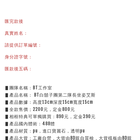
匯完款後
真實姓名：
請提供訂單編號：
身分證字號：
匯款後五碼：
▋團隊名稱：BT工作室
▋產品名稱： BT白鬍子團第二隊長坐姿艾斯
▋產品數據：高度13cm深度15cm寬度15cm
▋全款售價；2200元，定金800元
▋相框特典可單獨購買：890元，定金390元
▋產品國內體術：488體
▋產品材質：pu，進口寶麗石，透明pu
▋產品大貨：工廠自營，大貨由BD親自質檢，大貨樣板由BD親