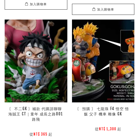
加入購物車
加入購物車
〘 不二GK 〙補款 代購請聊聊 
〘 預購 〙 七龍珠 F4 悟空 悟
海賊王 CT｜童年 成長之路001 
飯 父子 機車 雕像 GK
路飛
        從
起

NT$ 1,300 
        從
起

NT$ 365 