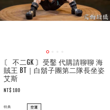
〘 不二GK 〙受鑿 代購請聊聊 海
賊王 BT｜白鬍子團第二隊長坐姿
艾斯
NT$ 180
特典
空運