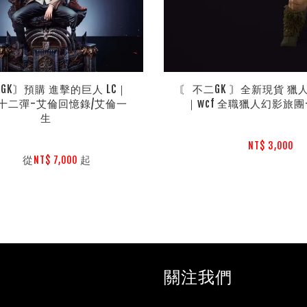
GK〙預購 進擊的巨人 LC｜
〘 不二GK 〙全新現貨 獵人 
十二彈-艾倫回憶錄/艾倫一
｜wcf 全職獵人幻影旅
生
NT$ 3,000 
        從
起

NT$ 7,000 
關注我們