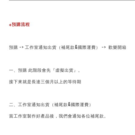
※預購流程
預購 -> 工作室通知出貨（補尾款&國際運費） ->  歡樂開箱
一、預購 此階段會先『虛擬出貨』。
接下來就是長達三個月以上的等待期
二、工作室通知出貨（補尾款&國際運費）
當工作室製作好產品後，我們會通知各位補尾款。