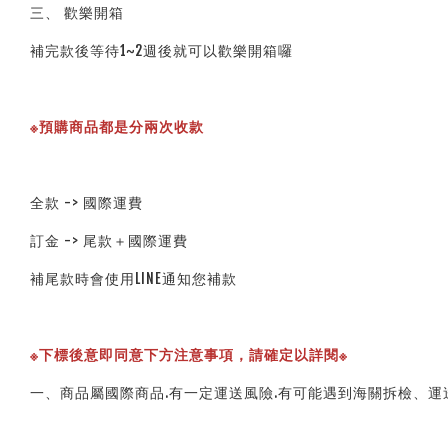
三、 歡樂開箱
補完款後等待1~2週後就可以歡樂開箱囉
※預購商品都是分兩次收款
全款 -> 國際運費
訂金 -> 尾款＋國際運費
補尾款時會使用LINE通知您補款
※下標後意即同意下方注意事項，請確定以詳閱※ 
一、商品屬國際商品.有一定運送風險.有可能遇到海關拆檢、運