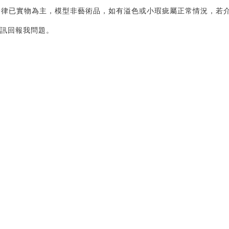
律已實物為主，模型非藝術品，如有溢色或小瑕疵屬正常情況，若介
訊回報我問題。 