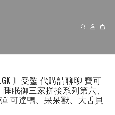
二GK 〙受鑿 代購請聊聊 寶可
M｜睡眠御三家拼接系列第六、
彈 可達鴨、呆呆獸、大舌貝