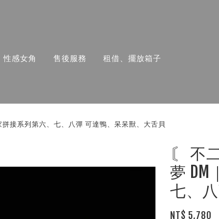
性感女角
售後服務
租借、擺放箱子
御三家拼接系列第六、七、八彈 可達鴨、呆呆獸、大舌貝
〘 不
夢 D
七、八
NT$ 5,780