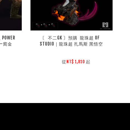
POWER
〘 不二GK 〙預購  龍珠超 OF 
團—窩金
STUDIO｜龍珠超 扎馬斯 黑悟空
        從
起

NT$ 1,810 