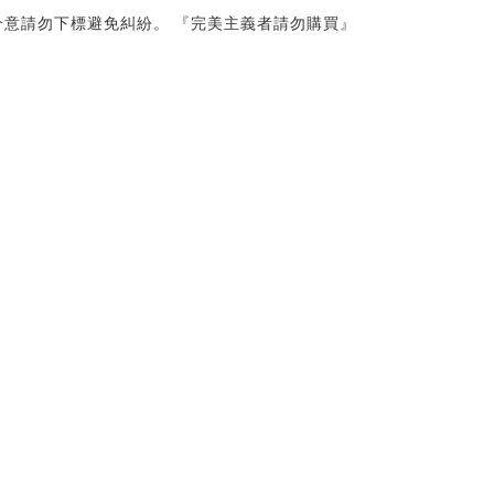
意請勿下標避免糾紛。 『完美主義者請勿購買』 