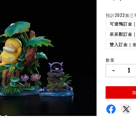
預計2023第三
可達鴨訂金｜
呆呆獸訂金｜
雙入訂金｜全
數量
-