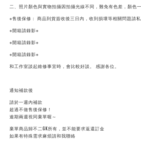
二、照片顏色與實物拍攝因拍攝光線不同，難免有色差，顏色一
※售後保修： 商品到貨簽收後三日內，收到損壞等相關問題請私
※開箱請錄影※ 
※開箱請錄影※ 
※開箱請錄影※ 
和工作室談起維修事宜時，會比較好談。 感謝各位。
通知補款後
請於一週內補款
超過不做售後保修！
逾期兩週視同棄單喔～
棄單商品歸不二GK所有，並不能要求返還訂金
如果有特殊需求麻煩請和我聯絡