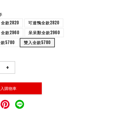
季
全款2820
可達鴨全款2820
全款2960
呆呆獸全款2960
款5780
雙入全款5780
+
加入購物車