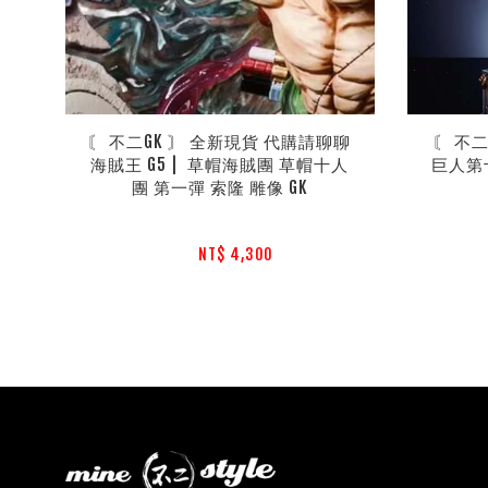
〘 不二GK 〙 全新現貨 代購請聊聊 
〘 不二
海賊王 G5 |  草帽海賊團 草帽十人
巨人第
團 第一彈 索隆 雕像 GK
NT$ 4,300 