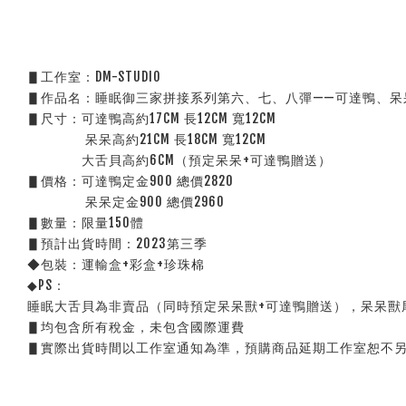
▋工作室：DM-STUDIO
▋作品名：睡眠御三家拼接系列第六、七、八彈——可達鴨、呆
▋尺寸：可達鴨高約17CM 長12CM 寬12CM
                呆呆高約21CM 長18CM 寬12CM
               大舌貝高約6CM（預定呆呆+可達鴨贈送）
▋價格：可達鴨定金900 總價2820
                呆呆定金900 總價2960
▋數量：限量150體
▋預計出貨時間：2023第三季
◆包裝：運輸盒+彩盒+珍珠棉
◆PS：
睡眠大舌貝為非賣品（同時預定呆呆獸+可達鴨贈送），呆呆獸
▋均包含所有稅金，未包含國際運費
▋實際出貨時間以工作室通知為準，預購商品延期工作室恕不