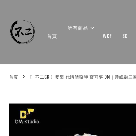
所有商品
首頁
WCF
SD
›
首頁
〘 不二GK 〙受鑿 代購請聊聊 寶可夢 DM｜睡眠