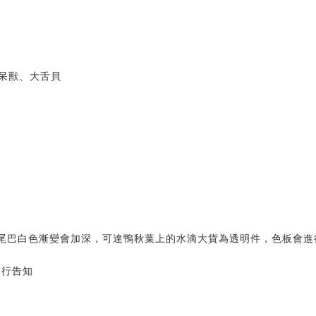
呆獸、大舌貝
尾巴白色漸變會加深，可達鴨秋葉上的水滴大貨為透明件，色板會進
另行告知