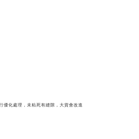
行優化處理，未粘死有縫隙，大貨會改進