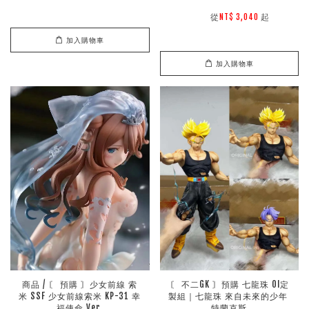
        從
起

NT$ 3,040 
加入購物車
加入購物車
商品 / 〘 預購 〙少女前線 索
〘 不二GK 〙預購 七龍珠 OI定
米 SSF 少女前線索米 KP-31 幸
製組｜七龍珠 來自未來的少年 
福使命 Ver.
特蘭克斯