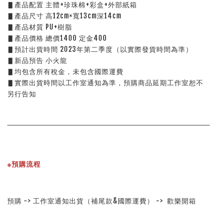
▋產品配置 主體+珍珠棉+彩盒+外部紙箱
▋產品尺寸 高12cm×寬13cm深14cm
▋產品材質 PU+樹脂
▋產品價格 總價1400 定金400
▋預計出貨時間 2023年第二季度（以實際發貨時間為準）
▋新品預告 小火龍
▋均包含所有稅金，未包含國際運費
▋實際出貨時間以工作室通知為準，預購商品延期工作室恕不
另行告知
※預購流程
預購 -> 工作室通知出貨（補尾款&國際運費） ->  歡樂開箱