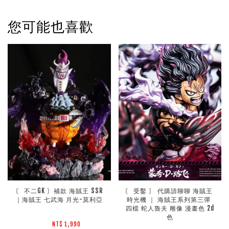
您可能也喜歡
〘 不二GK 〙補款 海賊王 SSR
〘 受鑿 〙 代購請聊聊 海賊王 
｜海賊王 七武海 月光-莫利亞
時光機 ｜ 海賊王系列第三彈 
四檔 蛇人魯夫 雕像 漫畫色 2d
色
NT$ 1,990 