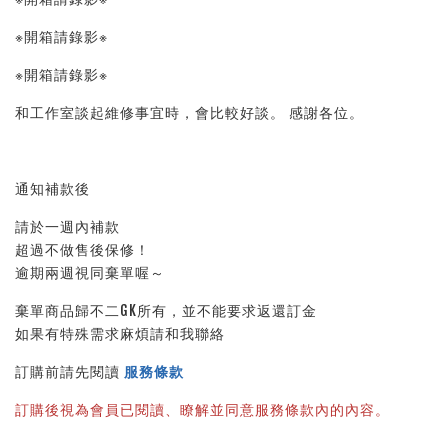
※開箱請錄影※ 
※開箱請錄影※ 
和工作室談起維修事宜時，會比較好談。 感謝各位。
通知補款後
請於一週內補款
超過不做售後保修！
逾期兩週視同棄單喔～
棄單商品歸不二GK所有，並不能要求返還訂金
如果有特殊需求麻煩請和我聯絡
訂購前請先閱讀 
服務條款
訂購後視為會員已閱讀、瞭解並同意服務條款內的內容。