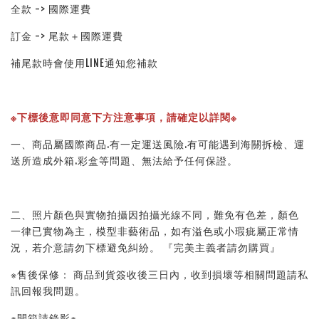
全款 -> 國際運費
訂金 -> 尾款＋國際運費
補尾款時會使用LINE通知您補款
※下標後意即同意下方注意事項，請確定以詳閱※ 
一、商品屬國際商品.有一定運送風險.有可能遇到海關拆檢、運
送所造成外箱.彩盒等問題、無法給予任何保證。 
二、照片顏色與實物拍攝因拍攝光線不同，難免有色差，顏色
一律已實物為主，模型非藝術品，如有溢色或小瑕疵屬正常情
況，若介意請勿下標避免糾紛。 『完美主義者請勿購買』 
※售後保修： 商品到貨簽收後三日內，收到損壞等相關問題請私
訊回報我問題。 
※開箱請錄影※ 