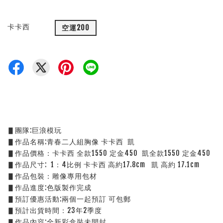
卡卡西
空運200
▋團隊:巨浪模玩
▋作品名稱:青春二人組胸像 卡卡西  凱
▋作品價格：卡卡西 全款1550 定金450  凱全款1550 定金450
▋作品尺寸:  1：4比例 卡卡西 高約17.8cm   凱 高約 17.1cm   
▋作品包裝：雕像專用包材
▋作品進度:色版製作完成
▋預訂優惠活動:兩個一起預訂 可包郵
▋預計出貨時間：23年2季度
▋作品內容:全新彩盒裝未開封