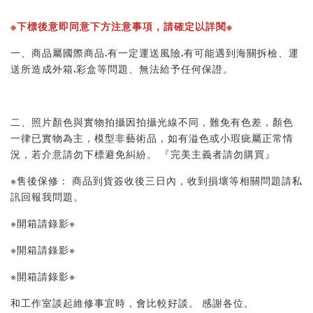
※下標後意即同意下方注意事項，請確定以詳閱※ 
一、商品屬國際商品.有一定運送風險.有可能遇到海關拆檢、運
送所造成外箱.彩盒等問題、無法給予任何保證。 
二、照片顏色與實物拍攝因拍攝光線不同，難免有色差，顏色
一律已實物為主，模型非藝術品，如有溢色或小瑕疵屬正常情
況，若介意請勿下標避免糾紛。 『完美主義者請勿購買』 
※售後保修： 商品到貨簽收後三日內，收到損壞等相關問題請私
訊回報我問題。 
※開箱請錄影※ 
※開箱請錄影※ 
※開箱請錄影※ 
和工作室談起維修事宜時，會比較好談。 感謝各位。