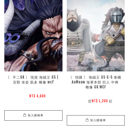
〘 不二GK 〙 現貨 海賊王 G5 |  
〘 預購 〙 海賊王 G5 G-5 泰國 
百獸 坐姿 凱多 雕像 wcf
AoMeaw 海軍本部 巨人 中將 
雕像 GK WCF
NT$ 4,600 
        從
起

NT$ 1,200 
加入購物車
加入購物車