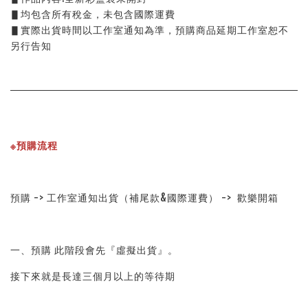
▋均包含所有稅金，未包含國際運費
▋實際出貨時間以工作室通知為準，預購商品延期工作室恕不
另行告知
※預購流程
預購 -> 工作室通知出貨（補尾款&國際運費） ->  歡樂開箱
一、預購 此階段會先『虛擬出貨』。
接下來就是長達三個月以上的等待期