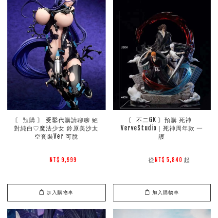
〘 預購 〙 受鑿代購請聊聊 絕
〘 不二GK 〙預購 死神  
對純白♡魔法少女 鈴原美沙太
VerveStudio｜死神周年款 一
空套裝Ver 可脫
護
        從
起

NT$ 9,999 
NT$ 5,840 
加入購物車
加入購物車