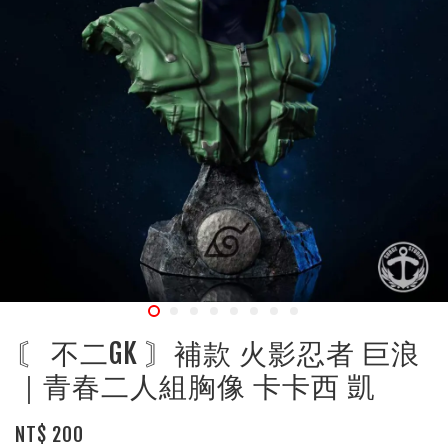
〘 不二GK 〙補款 火影忍者 巨浪
｜青春二人組胸像 卡卡西 凱
NT$ 200