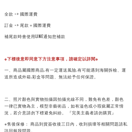
全款 -> 國際運費
訂金 -> 尾款＋國際運費
補尾款時會使用LINE通知您補款
※下標後意即同意下方注意事項，請確定以詳閱※ 
一、商品屬國際商品.有一定運送風險.有可能遇到海關拆檢、運
送所造成外箱.彩盒等問題、無法給予任何保證。 
二、照片顏色與實物拍攝因拍攝光線不同，難免有色差，顏色
一律已實物為主，模型非藝術品，如有溢色或小瑕疵屬正常情
況，若介意請勿下標避免糾紛。 『完美主義者請勿購買』 
※售後保修： 商品到貨簽收後三日內，收到損壞等相關問題請私
訊回報我問題。 