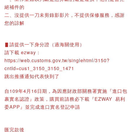
絕補件的
二、沒提供一刀未剪錄影影片，不提供保修服務，感謝
您的諒解
▋請提供一下身分證（過海關使用）
請下載 ezway：
https://web.customs.gov.tw/singlehtml/3150?
cntId=cus1_3150_3150_1471
跳出推播通知代表快到了
自109年4月16日期，為因應財政部關務署實施『進口包
裹實名認證』政策，購買前請務必下載『EZWAY 易利
委APP』並完成進口實名登記申請
匯完款後