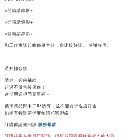
※開箱請錄影※ 
※開箱請錄影※ 
※開箱請錄影※ 
和工作室談起維修事宜時，會比較好談。 感謝各位。
通知補款後
請於一週內補款
超過不做售後保修！
逾期兩週視同棄單喔～
棄單商品歸不二GK所有，並不能要求返還訂金
如果有特殊需求麻煩請和我聯絡
訂購前請先閱讀 
服務條款
訂購後視為會員已閱讀、瞭解並同意服務條款內的內容。