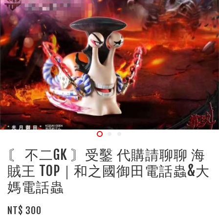
〘 不二GK 〙受鑿 代購請聊聊 海
賊王 TOP｜和之國御田電話蟲&大
媽電話蟲
NT$ 300