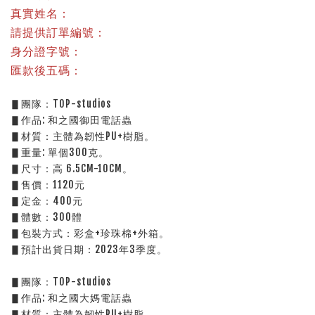
真實姓名：
請提供訂單編號：
身分證字號：
匯款後五碼：
▋團隊：TOP-studios
▋作品: 和之國御田電話蟲
▋材質：主體為韌性PU+樹脂。
▋重量: 單個300克。
▋尺寸：高 6.5CM-10CM。
▋售價：1120元
▋定金：400元
▋體數：300體
▋包裝方式：彩盒+珍珠棉+外箱。
▋預計出貨日期：2023年3季度。
▋團隊：TOP-studios
▋作品: 和之國大媽電話蟲
▋材質：主體為韌性PU+樹脂。