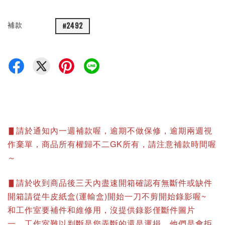
補款
#2492
▋請於通知內一週補款喔，逾期不做保修，逾期兩週視
作棄單，商品所有權歸不二GK所有，請注意補款時間喔
～
▋請於收到商品後三天內盡速開箱確認有無斷件或缺件
開箱請從牛皮紙盒(運輸盒)開始一刀不剪開始錄影喔~
和工作室要補件和維修用，沒提供錄影僅斷件圖片
一、工作室難以判斷是您弄斷的還是運損，他們是會拒