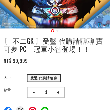
〘 不二GK 〙受鑿 代購請聊聊 寶
可夢 PC｜冠軍小智登場！！
NT$ 99,999
大小
受鑿 代購請聊聊
數量
-
+