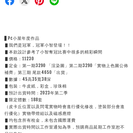
▋Pc小屋年度作品 
▋我們是冠軍，冠軍小智登場！！
▋本款設計參考了小智奪冠比賽中很多的精彩瞬間
▋價格：11230
▋定金：第一期3290 「渲染圖」第二期3290「實物上色圖公佈
補齊」第三期 尾款4650「出貨」
▋數據：45高35寬38深
▋包裝：牛皮紙，彩盒，珍珠棉
▋預計出貨時間：2023年第二季
▋限定體數：188套
（皮卡丘位置以及閃電實物時會進行優化修改，塗裝部分會進
行優化）實物帶燈組以及磁感應燈
▋均包含所有稅金，未包含國際運費
▋實際出貨時間以工作室通知為準，預購商品延期工作室恕不