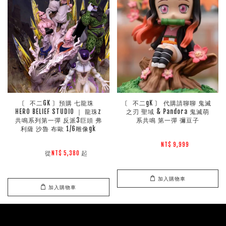
〘 不二GK 〙預購 七龍珠 
〘 不二gK 〙 代購請聊聊 鬼滅
HERO BELIEF STUDIO ｜ 龍珠z
之刃 聖域 & Pandora 鬼滅萌
共鳴系列第一彈 反派3巨頭 弗
系共鳴 第一彈 彌豆子
利薩 沙魯 布歐 1/6雕像gk
NT$ 9,999 
        從
起

NT$ 5,380 
加入購物車
加入購物車