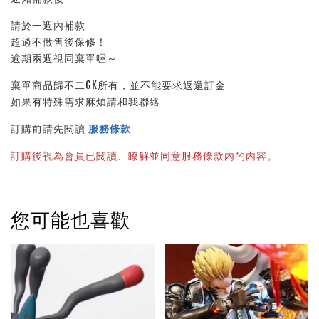
請於一週內補款
超過不做售後保修！
逾期兩週視同棄單喔～
棄單商品歸不二GK所有，並不能要求返還訂金
如果有特殊需求麻煩請和我聯絡
訂購前請先閱讀 
服務條款
訂購後視為會員已閱讀、瞭解並同意服務條款內的內容。
您可能也喜歡