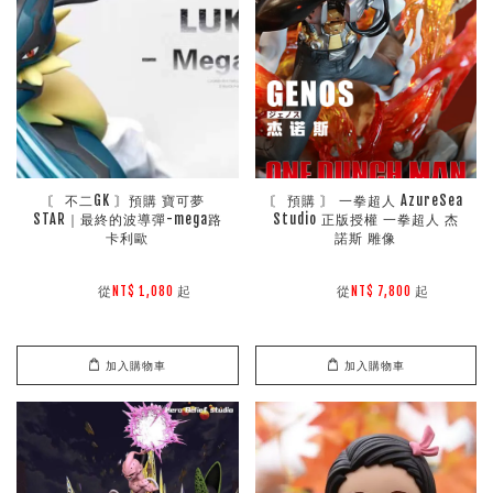
〘 不二GK 〙預購 寶可夢 
〘 預購 〙 一拳超人 AzureSea 
STAR｜最終的波導彈-mega路
Studio 正版授權 一拳超人 杰
卡利歐
諾斯 雕像
        從
起

        從
起

NT$ 1,080 
NT$ 7,800 
加入購物車
加入購物車