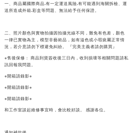
一、商品屬國際商品.有一定運送風險.有可能遇到海關拆檢、運
送所造成外箱.彩盒等問題、無法給予任何保證。 
二、照片顏色與實物拍攝因拍攝光線不同，難免有色差，顏色
一律已實物為主，模型非藝術品，如有溢色或小瑕疵屬正常情
況，若介意請勿下標避免糾紛。 『完美主義者請勿購買』 
※售後保修： 商品到貨簽收後三日內，收到損壞等相關問題請私
訊回報我問題。 
※開箱請錄影※ 
※開箱請錄影※ 
※開箱請錄影※ 
和工作室談起維修事宜時，會比較好談。 感謝各位。
通知補款後