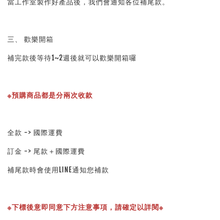
當工作室製作好產品後，我們會通知各位補尾款。
三、 歡樂開箱
補完款後等待1~2週後就可以歡樂開箱囉
※預購商品都是分兩次收款
全款 -> 國際運費
訂金 -> 尾款＋國際運費
補尾款時會使用LINE通知您補款
※下標後意即同意下方注意事項，請確定以詳閱※ 