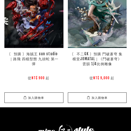
〘 預購 〙海賊王 sun studio 
〘 不二GK 〙預購 鬥破蒼穹 集
｜路飛 四檔型態 九頭蛇 第一
模堂JOMATAL｜《鬥破蒼穹》
彈
雲韻 1/4比例雕像
        從
起

        從
起

NT$ 900 
NT$ 9,000 
加入購物車
加入購物車