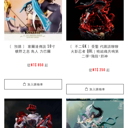
〘 預購 〙 塞爾達傳說 10寸 
〘 不二GK 〙受鑿 代購請聊聊 
曠野之息 鳥人 力巴爾
火影忍者 QBL｜曉組織共鳴第
二彈-飛段-邪神
        從
起

NT$ 850 
        從
起

NT$ 250 
加入購物車
加入購物車