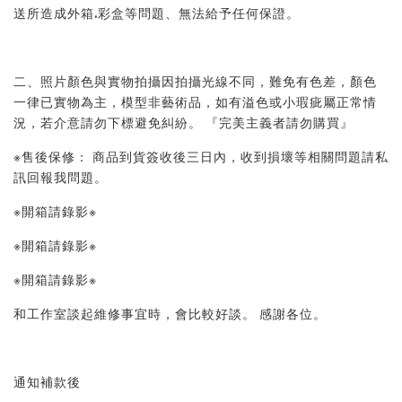
送所造成外箱.彩盒等問題、無法給予任何保證。 
二、照片顏色與實物拍攝因拍攝光線不同，難免有色差，顏色
一律已實物為主，模型非藝術品，如有溢色或小瑕疵屬正常情
況，若介意請勿下標避免糾紛。 『完美主義者請勿購買』 
※售後保修： 商品到貨簽收後三日內，收到損壞等相關問題請私
訊回報我問題。 
※開箱請錄影※ 
※開箱請錄影※ 
※開箱請錄影※ 
和工作室談起維修事宜時，會比較好談。 感謝各位。
通知補款後