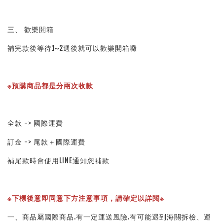
三、 歡樂開箱
補完款後等待1~2週後就可以歡樂開箱囉
※預購商品都是分兩次收款
全款 -> 國際運費
訂金 -> 尾款＋國際運費
補尾款時會使用LINE通知您補款
※下標後意即同意下方注意事項，請確定以詳閱※ 
一、商品屬國際商品.有一定運送風險.有可能遇到海關拆檢、運