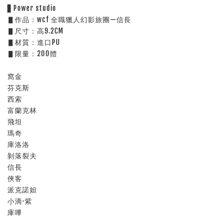
▋Power studio
▋作品：wcf 全職獵人幻影旅團—信長
▋尺寸：高9.2CM
▋材質：進口PU
▋限量：200體
窩金
芬克斯
西索
富蘭克林
飛坦
瑪奇
庫洛洛
剝落裂夫
信長
俠客
派克諾妲
小滴·紫
庫嗶