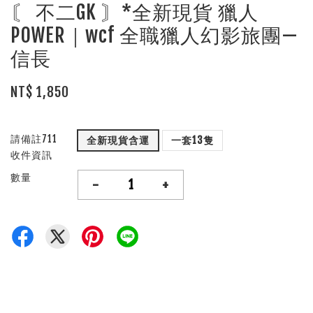
〘 不二GK 〙*全新現貨 獵人
POWER｜wcf 全職獵人幻影旅團—
信長
NT$ 1,850
請備註711
全新現貨含運
一套13隻
收件資訊
數量
-
+