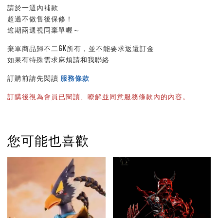
請於一週內補款
超過不做售後保修！
逾期兩週視同棄單喔～
棄單商品歸不二GK所有，並不能要求返還訂金
如果有特殊需求麻煩請和我聯絡
訂購前請先閱讀 
服務條款
訂購後視為會員已閱讀、瞭解並同意服務條款內的內容。
您可能也喜歡