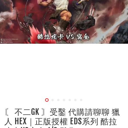
〘 不二GK 〙受鑿 代購請聊聊 獵
人 HEX｜正版授權 EDS系列 酷拉