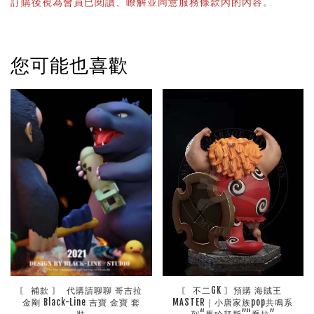
訂購後視為會員已閱讀、瞭解並同意服務條款內的內容。
您可能也喜歡
〘 補款 〙  代購請聊聊 哥吉拉 
〘 不二GK 〙預購 海賊王 
金剛 Black-Line 吉寶 金寶 套
MASTER｜小唐家族pop共鳴系