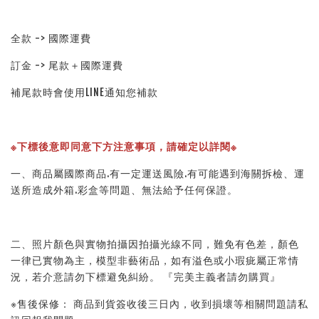
全款 -> 國際運費
訂金 -> 尾款＋國際運費
補尾款時會使用LINE通知您補款
※下標後意即同意下方注意事項，請確定以詳閱※ 
一、商品屬國際商品.有一定運送風險.有可能遇到海關拆檢、運
送所造成外箱.彩盒等問題、無法給予任何保證。 
二、照片顏色與實物拍攝因拍攝光線不同，難免有色差，顏色
一律已實物為主，模型非藝術品，如有溢色或小瑕疵屬正常情
況，若介意請勿下標避免糾紛。 『完美主義者請勿購買』 
※售後保修： 商品到貨簽收後三日內，收到損壞等相關問題請私