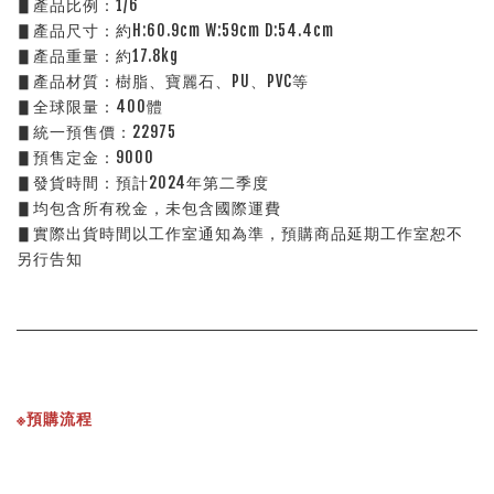
▋產品比例：1/6
▋產品尺寸：約H:60.9cm W:59cm D:54.4cm
▋產品重量：約17.8kg
▋產品材質：樹脂、寶麗石、PU、PVC等
▋全球限量：400體
▋統一預售價：22975
▋預售定金：9000
▋發貨時間：預計2024年第二季度
▋均包含所有稅金，未包含國際運費
▋實際出貨時間以工作室通知為準，預購商品延期工作室恕不
另行告知
※預購流程