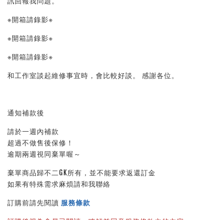
訊回報我問題。 
※開箱請錄影※ 
※開箱請錄影※ 
※開箱請錄影※ 
和工作室談起維修事宜時，會比較好談。 感謝各位。
通知補款後
請於一週內補款
超過不做售後保修！
逾期兩週視同棄單喔～
棄單商品歸不二GK所有，並不能要求返還訂金
如果有特殊需求麻煩請和我聯絡
訂購前請先閱讀 
服務條款