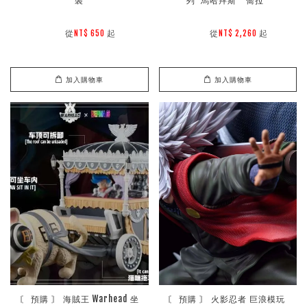
裝
列“馬哈拜斯”“喬拉”
        從
起

        從
起

NT$ 650 
NT$ 2,260 
加入購物車
加入購物車
〘 預購 〙 海賊王 Warhead 坐
〘 預購 〙 火影忍者 巨浪模玩 