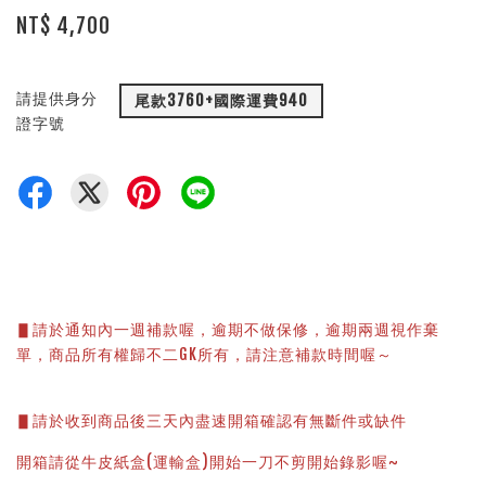
NT$ 4,700
請提供身分
尾款3760+國際運費940
證字號
▋請於通知內一週補款喔，逾期不做保修，逾期兩週視作棄
單，商品所有權歸不二GK所有，請注意補款時間喔～
▋請於收到商品後三天內盡速開箱確認有無斷件或缺件
開箱請從牛皮紙盒(運輸盒)開始一刀不剪開始錄影喔~