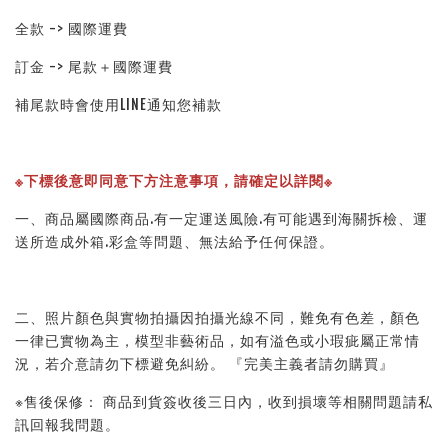
全款 -> 國際運費
訂金 -> 尾款＋國際運費
補尾款時會使用LINE通知您補款
※下標後意即同意下方注意事項，請確定以詳閱※ 
一、商品屬國際商品.有一定運送風險.有可能遇到海關拆檢、運
送所造成外箱.彩盒等問題、無法給予任何保證。 
二、照片顏色與實物拍攝因拍攝光線不同，難免有色差，顏色
一律已實物為主，模型非藝術品，如有溢色或小瑕疵屬正常情
況，若介意請勿下標避免糾紛。 『完美主義者請勿購買』 
※售後保修： 商品到貨簽收後三日內，收到損壞等相關問題請私
訊回報我問題。 