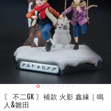
〘 不二GK 〙補款 火影 鑫緣｜鳴
人&雛田