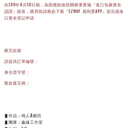
自109年4月16日期，為因應財政部關務署實施『進口包裹實名
認證』政策，購買前請務必下載『EZWAY  易利委APP』並完成進
口實名登記申請
匯完款後
請提供訂單編號：
身分證字號：
匯款後五碼：
▋作品：鳴人&雛田
▋團隊：鑫緣工作室