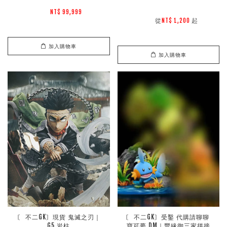
NT$ 99,999 
        從
起

NT$ 1,200 
加入購物車
加入購物車
〘 不二GK〙現貨 鬼滅之刃｜
〘 不二GK〙受鑿 代購請聊聊 
G5 岩柱
寶可夢 DM｜豐緣御三家拼接