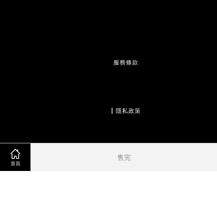
服務條款
                  | 
隱私政策
售完
                  | 
退款政策
首頁