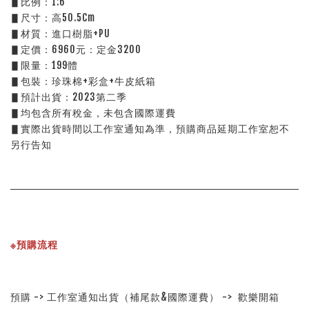
▋比例：1:6
▋尺寸：高50.5Cm
▋材質：進口樹脂+PU
▋定價：6960元：定金3200
▋限量：199體
▋包裝：珍珠棉+彩盒+牛皮紙箱
▋預計出貨：2023第二季
▋均包含所有稅金，未包含國際運費
▋實際出貨時間以工作室通知為準，預購商品延期工作室恕不
另行告知
※預購流程
預購 -> 工作室通知出貨（補尾款&國際運費） ->  歡樂開箱