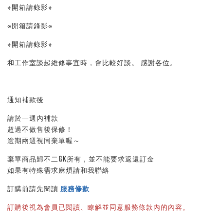
※開箱請錄影※ 
※開箱請錄影※ 
※開箱請錄影※ 
和工作室談起維修事宜時，會比較好談。 感謝各位。
通知補款後
請於一週內補款
超過不做售後保修！
逾期兩週視同棄單喔～
棄單商品歸不二GK所有，並不能要求返還訂金
如果有特殊需求麻煩請和我聯絡
訂購前請先閱讀 
服務條款
訂購後視為會員已閱讀、瞭解並同意服務條款內的內容。