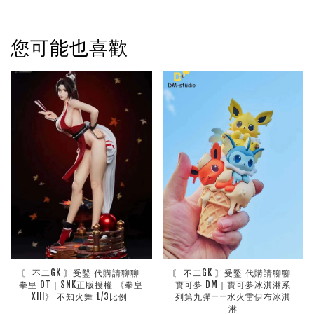
您可能也喜歡
〘 不二GK 〙受鑿 代購請聊聊 
〘 不二GK 〙受鑿 代購請聊聊 
拳皇 OT｜SNK正版授權 《拳皇
寶可夢 DM｜寶可夢冰淇淋系
XIII》 不知火舞 1/3比例 
列第九彈——水火雷伊布冰淇
淋