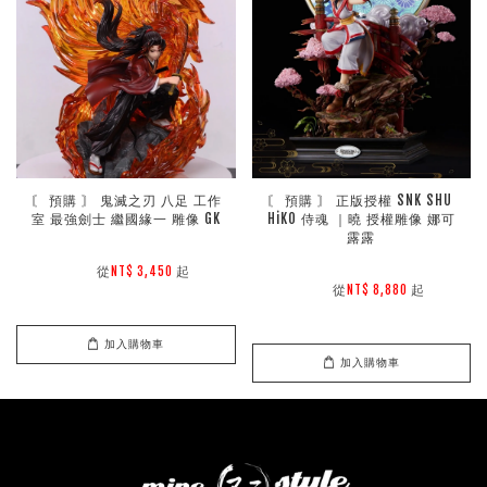
〘 預購 〙 鬼滅之刃 八足 工作
〘 預購 〙 正版授權 SNK SHU 
室 最強劍士 繼國緣一 雕像 GK
HiKO 侍魂 ｜曉 授權雕像 娜可
露露
        從
起

NT$ 3,450 
        從
起

NT$ 8,880 
加入購物車
加入購物車