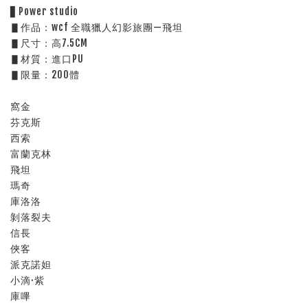
▋Power studio
▋作品：wcf 全職獵人幻影旅團—飛坦
▋尺寸：高7.5CM
▋材質：進口PU
▋限量：200體
窩金
芬克斯
西索
富蘭克林
飛坦
瑪奇
庫洛洛
剝落裂夫
信長
俠客
派克諾妲
小滴·紫
庫嗶