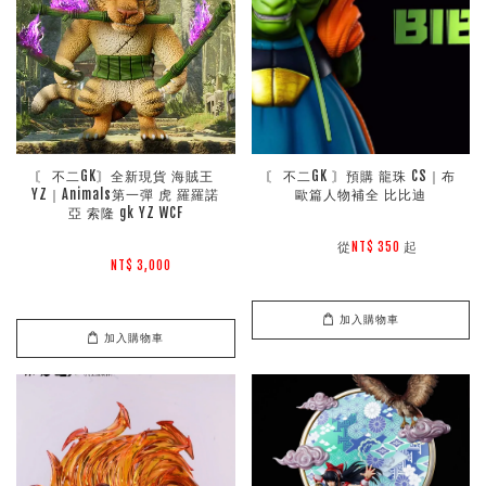
〘 不二GK〙全新現貨 海賊王 
〘 不二GK 〙預購 龍珠 CS｜布
YZ｜Animals第一彈 虎 羅羅諾
歐篇人物補全 比比迪
亞 索隆 gk YZ WCF
        從
起

NT$ 350 
NT$ 3,000 
加入購物車
加入購物車