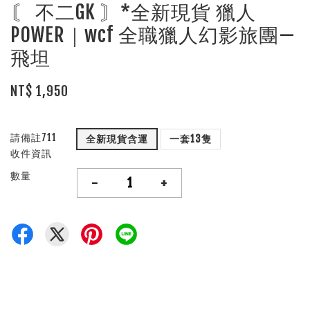
〘 不二GK 〙*全新現貨 獵人
POWER｜wcf 全職獵人幻影旅團—
飛坦
NT$ 1,950
請備註711
全新現貨含運
一套13隻
收件資訊
數量
-
+