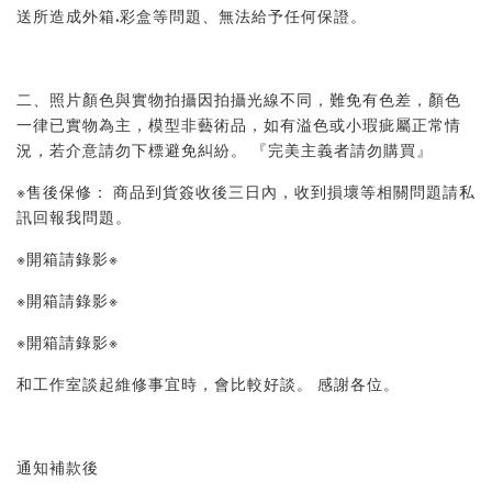
送所造成外箱.彩盒等問題、無法給予任何保證。 
二、照片顏色與實物拍攝因拍攝光線不同，難免有色差，顏色
一律已實物為主，模型非藝術品，如有溢色或小瑕疵屬正常情
況，若介意請勿下標避免糾紛。 『完美主義者請勿購買』 
※售後保修： 商品到貨簽收後三日內，收到損壞等相關問題請私
訊回報我問題。 
※開箱請錄影※ 
※開箱請錄影※ 
※開箱請錄影※ 
和工作室談起維修事宜時，會比較好談。 感謝各位。
通知補款後