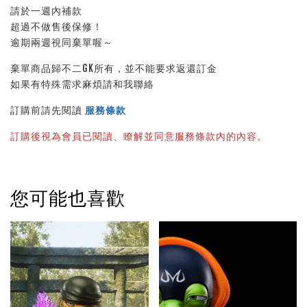
請於一週內補款
超過不做售後保修！
逾期兩週視同棄單喔～
棄單商品歸不二GK所有，並不能要求返還訂金
如果有特殊需求麻煩請和我聯絡
訂購前請先閱讀 
服務條款
訂購後視為會員已閱讀、瞭解並同意服務條款內的內容。
您可能也喜歡