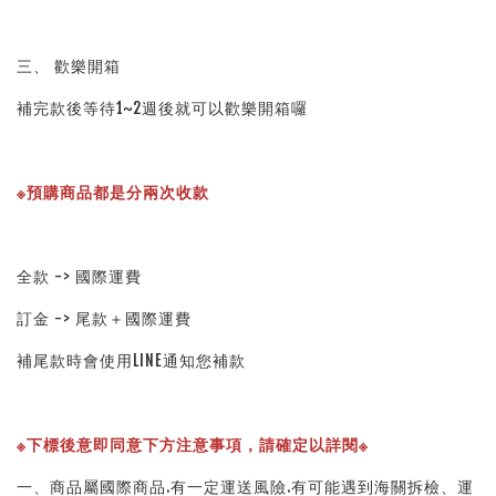
三、 歡樂開箱
補完款後等待1~2週後就可以歡樂開箱囉
※預購商品都是分兩次收款
全款 -> 國際運費
訂金 -> 尾款＋國際運費
補尾款時會使用LINE通知您補款
※下標後意即同意下方注意事項，請確定以詳閱※ 
一、商品屬國際商品.有一定運送風險.有可能遇到海關拆檢、運