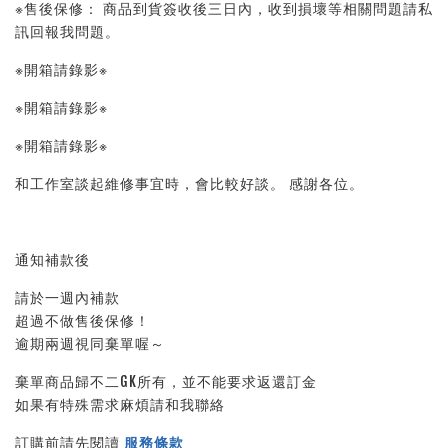
※售後保修： 商品到貨簽收後三日內，收到損壞等相關問題請私
訊回報我問題。 
※開箱請錄影※ 
※開箱請錄影※ 
※開箱請錄影※ 
和工作室談起維修事宜時，會比較好談。 感謝各位。
通知補款後
請於一週內補款
超過不做售後保修！
逾期兩週視同棄單喔～
棄單商品歸不二GK所有，並不能要求返還訂金
如果有特殊需求麻煩請和我聯絡
訂購前請先閱讀 
服務條款