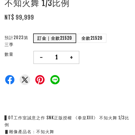
不知火舞 1/3比例
NT$ 99,999
預計2023第
訂金｜全款21520
全款21520
三季
數量
-
+
▋OT工作室誠意之作 SNK正版授權 《拳皇XIII》 不知火舞 1/3比
例 
▋雕像產品名：不知火舞