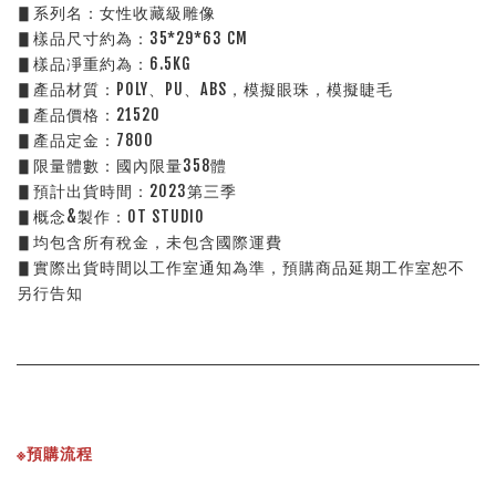
▋系列名：女性收藏級雕像
▋樣品尺寸約為：35*29*63 CM
▋樣品凈重約為：6.5KG
▋產品材質：POLY、PU、ABS，模擬眼珠，模擬睫毛
▋產品價格：21520
▋產品定金：7800
▋限量體數：國內限量358體
▋預計出貨時間：2023第三季
▋概念&製作：OT STUDIO
▋均包含所有稅金，未包含國際運費
▋實際出貨時間以工作室通知為準，預購商品延期工作室恕不
另行告知
※預購流程