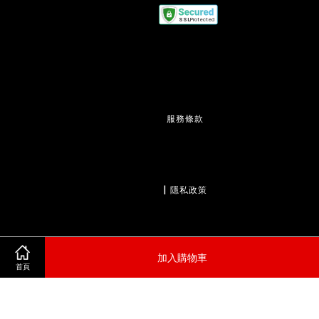
服務條款
                  | 
隱私政策
加入購物車
                  | 
退款政策
首頁