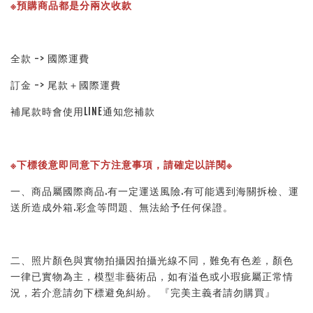
※預購商品都是分兩次收款
全款 -> 國際運費
訂金 -> 尾款＋國際運費
補尾款時會使用LINE通知您補款
※下標後意即同意下方注意事項，請確定以詳閱※ 
一、商品屬國際商品.有一定運送風險.有可能遇到海關拆檢、運
送所造成外箱.彩盒等問題、無法給予任何保證。 
二、照片顏色與實物拍攝因拍攝光線不同，難免有色差，顏色
一律已實物為主，模型非藝術品，如有溢色或小瑕疵屬正常情
況，若介意請勿下標避免糾紛。 『完美主義者請勿購買』 