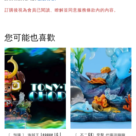
訂購後視為會員已閱讀、瞭解並同意服務條款內的內容。
您可能也喜歡
〘 預購 〙 海賊王 League LG | 
〘 不二GK〙受鑿 代購請聊聊 