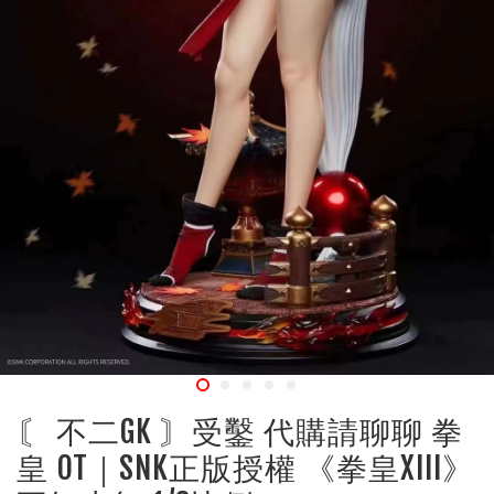
〘 不二GK 〙受鑿 代購請聊聊 拳
皇 OT｜SNK正版授權 《拳皇XIII》