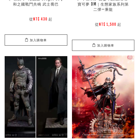
和之國戰鬥共鳴 武士喬巴
寶可夢 DM｜生態家族系列第
二彈—乘龍
        從
起

NT$ 430 
        從
起

NT$ 1,500 
加入購物車
加入購物車