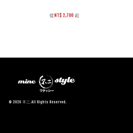
        從
起

NT$ 2,700 
© 2026 不二.All Rights Reserved.