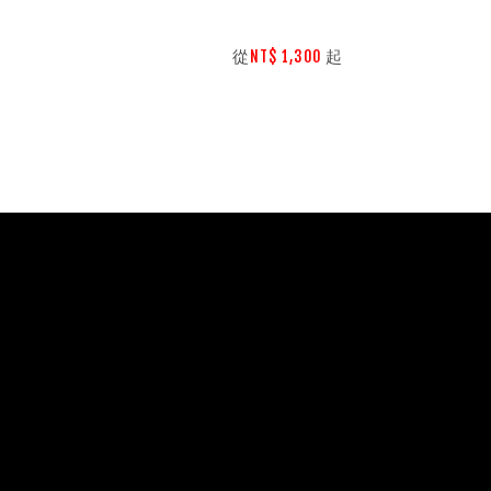


        從
起

NT$ 1,300 