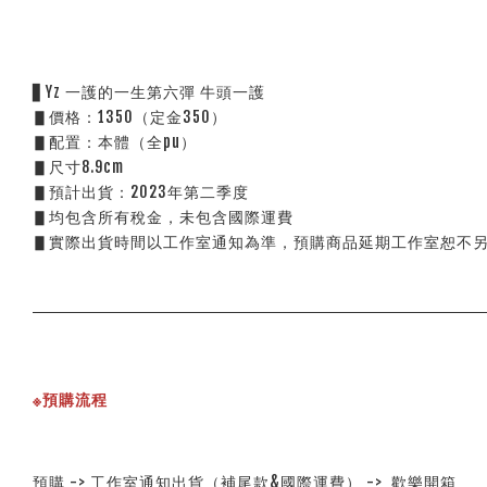
▋Yz 一護的一生第六彈 牛頭一護  
▋價格：1350（定金350）
▋配置：本體（全pu）
▋尺寸8.9cm 
▋預計出貨：2023年第二季度
▋均包含所有稅金，未包含國際運費
▋實際出貨時間以工作室通知為準，預購商品延期工作室恕不
※預購流程
預購 -> 工作室通知出貨（補尾款&國際運費） ->  歡樂開箱