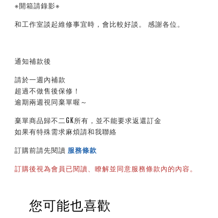
※開箱請錄影※ 
和工作室談起維修事宜時，會比較好談。 感謝各位。
通知補款後
請於一週內補款
超過不做售後保修！
逾期兩週視同棄單喔～
棄單商品歸不二GK所有，並不能要求返還訂金
如果有特殊需求麻煩請和我聯絡
訂購前請先閱讀 
服務條款
訂購後視為會員已閱讀、瞭解並同意服務條款內的內容。
您可能也喜歡