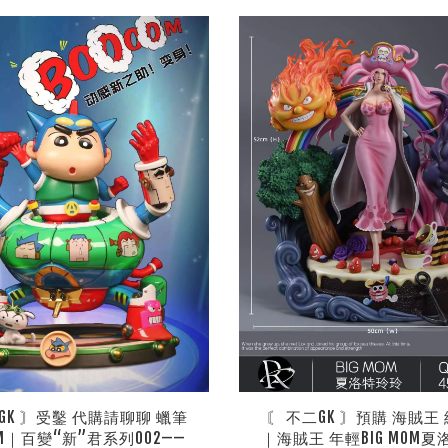
GK 〙受鑿 代購請聊聊 蠟筆
〘 不二GK 〙預購 海賊王 
M｜百變“新”君系列002——
｜海賊王 年輕BIG MOM