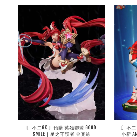
〘 不二GK 〙預購 英雄聯盟 GOOD 
〘 不二
SMILE｜星之守護者 金克絲
小新 A