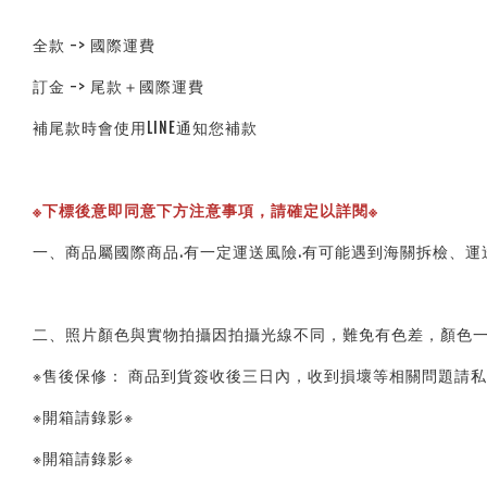
全款 -> 國際運費
訂金 -> 尾款＋國際運費
補尾款時會使用LINE通知您補款
※下標後意即同意下方注意事項，請確定以詳閱※ 
一、商品屬國際商品.有一定運送風險.有可能遇到海關拆檢、運
二、照片顏色與實物拍攝因拍攝光線不同，難免有色差，顏色一
※售後保修： 商品到貨簽收後三日內，收到損壞等相關問題請私
※開箱請錄影※ 
※開箱請錄影※ 