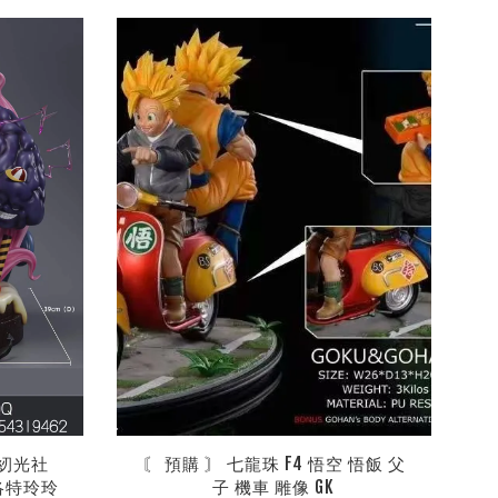
紉光社 
〘 預購 〙 七龍珠 F4 悟空 悟飯 父
夏洛特玲玲
子 機車 雕像 GK