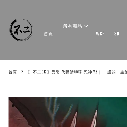
所有商品
首頁
WCF
SD
›
首頁
〘 不二GK 〙受鑿 代購請聊聊 死神 YZ｜ 一護的一