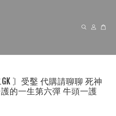
二GK 〙受鑿 代購請聊聊 死神
 一護的一生第六彈 牛頭一護