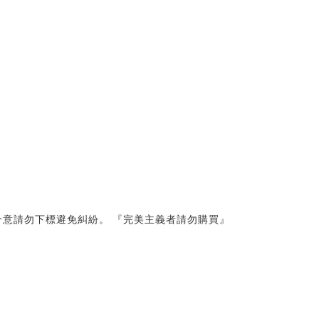
意請勿下標避免糾紛。 『完美主義者請勿購買』 