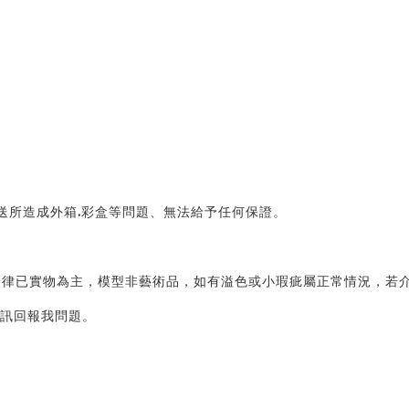
送所造成外箱.彩盒等問題、無法給予任何保證。 
律已實物為主，模型非藝術品，如有溢色或小瑕疵屬正常情況，若介
訊回報我問題。 