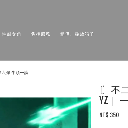
性感女角
售後服務
租借、擺放箱子
生第六彈 牛頭一護
〘 不
YZ｜
NT$ 350