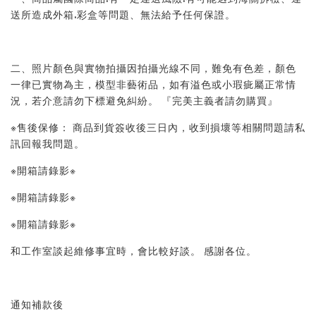
送所造成外箱.彩盒等問題、無法給予任何保證。 
二、照片顏色與實物拍攝因拍攝光線不同，難免有色差，顏色
一律已實物為主，模型非藝術品，如有溢色或小瑕疵屬正常情
況，若介意請勿下標避免糾紛。 『完美主義者請勿購買』 
※售後保修： 商品到貨簽收後三日內，收到損壞等相關問題請私
訊回報我問題。 
※開箱請錄影※ 
※開箱請錄影※ 
※開箱請錄影※ 
和工作室談起維修事宜時，會比較好談。 感謝各位。
通知補款後