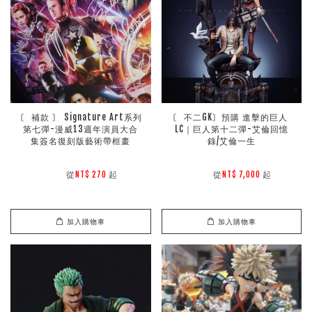
〘 補款 〙 Signature Art系列
〘 不二GK〙預購 進擊的巨人 
第七彈-漫威13週年演員大合
LC｜巨人第十二彈-艾倫回憶
集簽名復刻版藝術帶框畫
錄/艾倫一生
        從
起

        從
起

NT$ 270 
NT$ 7,000 
加入購物車
加入購物車