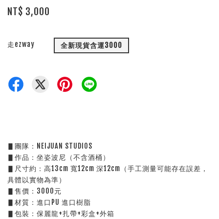
NT$ 3,000
走ezway
全新現貨含運3000
▋團隊：NEIJUAN STUDIOS
▋作品：坐姿波尼（不含酒桶）
▋尺寸約：高13cm 寬12cm 深12cm（手工測量可能存在誤差，
具體以實物為準）
▋售價：3000元
▋材質：進口PU 進口樹脂
▋包裝：保麗龍+扎帶+彩盒+外箱