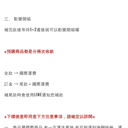
三、 歡樂開箱
補完款後等待1~2週後就可以歡樂開箱囉
※預購商品都是分兩次收款
全款 -> 國際運費
訂金 -> 尾款＋國際運費
補尾款時會使用LINE通知您補款
※下標後意即同意下方注意事項，請確定以詳閱※ 
一、商品屬國際商品.有一定運送風險.有可能遇到海關拆檢、運