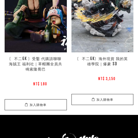
〘 不二GK 〙受鑿 代購請聊聊 
〘 不二GK〙海外現貨 我的英
海賊王 福利社｜草帽團全員共
雄學院｜爆豪 SD
鳴索隆喬巴
NT$ 3,150 
NT$ 180 
加入購物車
加入購物車