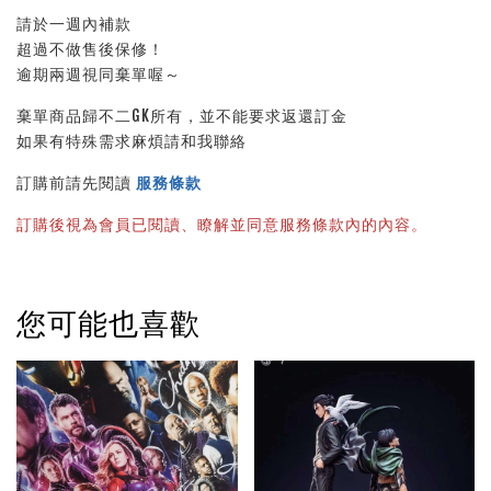
請於一週內補款
超過不做售後保修！
逾期兩週視同棄單喔～
棄單商品歸不二GK所有，並不能要求返還訂金
如果有特殊需求麻煩請和我聯絡
訂購前請先閱讀 
服務條款
訂購後視為會員已閱讀、瞭解並同意服務條款內的內容。
您可能也喜歡