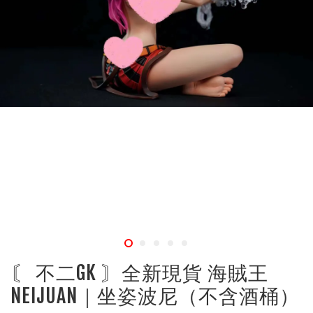
〘 不二GK 〙全新現貨 海賊王
NEIJUAN｜坐姿波尼（不含酒桶）