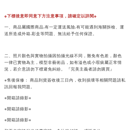
※下標後意即同意下方注意事項，請確定以詳閱※ 
一、商品屬國際商品.有一定運送風險.有可能遇到海關拆檢、運
送所造成外箱.彩盒等問題、無法給予任何保證。 
二、照片顏色與實物拍攝因拍攝光線不同，難免有色差，顏色
一律已實物為主，模型非藝術品，如有溢色或小瑕疵屬正常情
況，若介意請勿下標避免糾紛。 『完美主義者請勿購買』 
※售後保修： 商品到貨簽收後三日內，收到損壞等相關問題請私
訊回報我問題。 
※開箱請錄影※ 
※開箱請錄影※ 
※開箱請錄影※ 