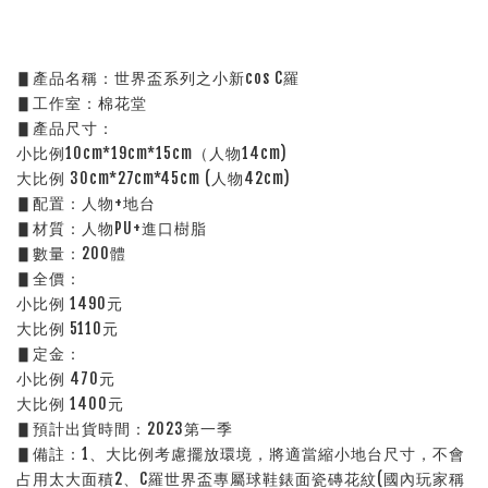
▋產品名稱：世界盃系列之小新cos C羅
▋工作室：棉花堂
▋產品尺寸：
小比例10cm*19cm*15cm（人物14cm)
大比例 30cm*27cm*45cm (人物42cm) 
▋配置：人物+地台
▋材質：人物PU+進口樹脂
▋數量：200體
▋全價：
小比例 1490元
大比例 5110元
▋定金：
小比例 470元
大比例 1400元
▋預計出貨時間：2023第一季
▋備註：1、大比例考慮擺放環境，將適當縮小地台尺寸，不會
占用太大面積2、C羅世界盃專屬球鞋錶面瓷磚花紋(國內玩家稱