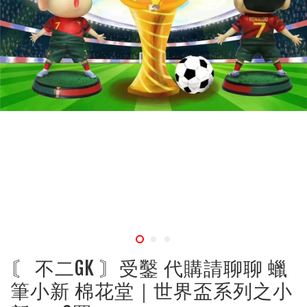
〘 不二GK 〙受鑿 代購請聊聊 蠟
筆小新 棉花堂｜世界盃系列之小