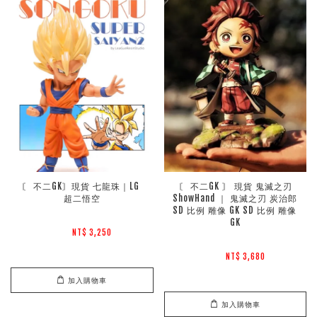
〘 不二GK〙現貨 七龍珠｜LG 
 〘 不二GK 〙 現貨 鬼滅之刃 
超二悟空
ShowHand ｜ 鬼滅之刃 炭治郎 
SD 比例 雕像 GK SD 比例 雕像 
GK
NT$ 3,250 
NT$ 3,680 
加入購物車
加入購物車