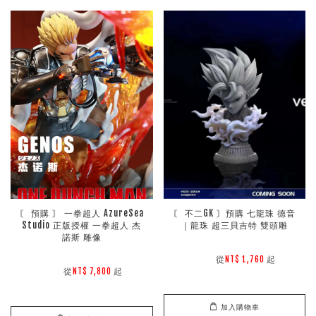
〘 預購 〙 一拳超人 AzureSea 
〘 不二GK 〙預購 七龍珠 德音
Studio 正版授權 一拳超人 杰
｜龍珠 超三貝吉特 雙頭雕
諾斯 雕像
        從
起

NT$ 1,760 
        從
起

NT$ 7,800 
加入購物車