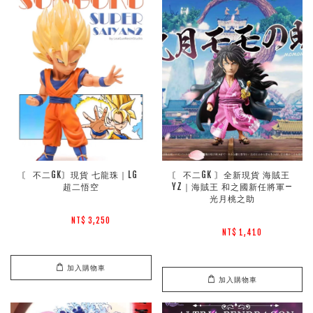
〘 不二GK〙現貨 七龍珠｜LG 
〘 不二GK 〙全新現貨 海賊王 
超二悟空
YZ｜海賊王 和之國新任將軍—
光月桃之助
NT$ 3,250 
NT$ 1,410 
加入購物車
加入購物車