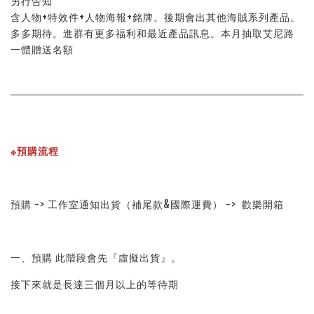
另行告知
含人物+特效件+人物海報+銘牌。後期會出其他海賊系列產品。
多多期待。進群有更多福利和最近產品訊息。本月抽取艾尼路
一體贈送名額
※預購流程
預購 -> 工作室通知出貨（補尾款&國際運費） ->  歡樂開箱
一、預購 此階段會先『虛擬出貨』。
接下來就是長達三個月以上的等待期