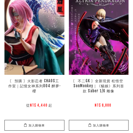
〘 預購 〙火影忍者 CHAOS工
〘 不二GK 〙全新現貨 松悟空 
作室｜記憶女神系列004 醉夢·
SonMonkey｜《貓娘》系列首
櫻
款 Saber 1/6 雕像
        從
起

NT$ 4,440 
NT$ 8,000 
加入購物車
加入購物車