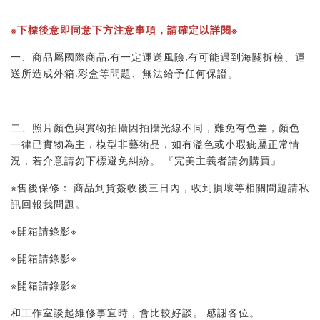
※下標後意即同意下方注意事項，請確定以詳閱※ 
一、商品屬國際商品.有一定運送風險.有可能遇到海關拆檢、運
送所造成外箱.彩盒等問題、無法給予任何保證。 
二、照片顏色與實物拍攝因拍攝光線不同，難免有色差，顏色
一律已實物為主，模型非藝術品，如有溢色或小瑕疵屬正常情
況，若介意請勿下標避免糾紛。 『完美主義者請勿購買』 
※售後保修： 商品到貨簽收後三日內，收到損壞等相關問題請私
訊回報我問題。 
※開箱請錄影※ 
※開箱請錄影※ 
※開箱請錄影※ 
和工作室談起維修事宜時，會比較好談。 感謝各位。