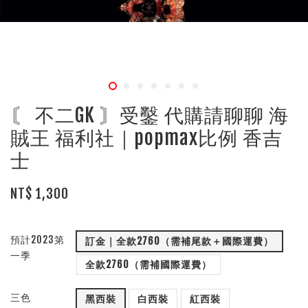
〘 不二GK 〙受鑿 代購請聊聊 海
賊王 福利社｜popmax比例 香吉
士
NT$ 1,300
預計2023第
訂金｜全款2760（需補尾款＋國際運費）
一季
全款2760（需補國際運費）
三色
黑西裝
白西裝
紅西裝