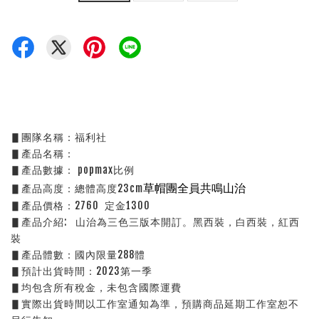
▋團隊名稱：福利社
▋產品名稱： 
▋產品數據： popmax比例
草帽團全員共鳴山治
▋產品高度：總體高度23cm
▋產品價格：2760  定金1300
▋產品介紹:   山治為三色三版本開訂。黑西裝，白西裝，紅西
裝
▋產品體數：國內限量288體
▋預計出貨時間：2023第一季
▋均包含所有稅金，未包含國際運費
▋實際出貨時間以工作室通知為準，預購商品延期工作室恕不