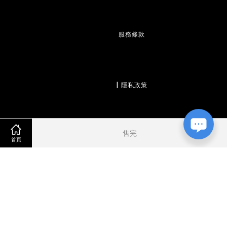
服務條款
                  | 
隱私政策
售完
                  | 
退款政策
首頁