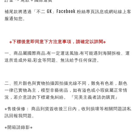
補尾款將透過「不二 GK」Facebook 粉絲專頁訊息或網站線上客
服通知您。
※下標後意即同意下方注意事項，請確定以詳閱※ 
一、商品屬國際商品.有一定運送風險.有可能遇到海關拆檢、運
送所造成外箱.彩盒等問題、無法給予任何保證。 
二、照片顏色與實物拍攝因拍攝光線不同，難免有色差，顏色
一律已實物為主，模型非藝術品，如有溢色或小瑕疵屬正常情
況，若介意請勿下標避免糾紛。 『完美主義者請勿購買』 
※售後保修： 商品到貨簽收後三日內，收到損壞等相關問題請私
訊回報我問題。 
※開箱請錄影※ 