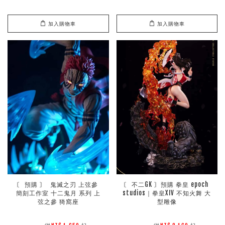
加入購物車
加入購物車
〘 預購 〙  鬼滅之刃 上弦參 
〘 不二GK 〙預購 拳皇 epoch 
簡刻工作室 十二鬼月 系列 上
studios｜拳皇XIV 不知火舞 大
弦之參 猗窩座
型雕像