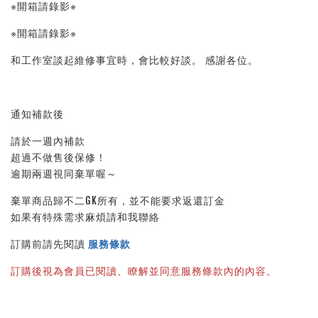
※開箱請錄影※ 
※開箱請錄影※ 
和工作室談起維修事宜時，會比較好談。 感謝各位。
通知補款後
請於一週內補款    
超過不做售後保修！    
逾期兩週視同棄單喔～
棄單商品歸不二GK所有，並不能要求返還訂金    
如果有特殊需求麻煩請和我聯絡
訂購前請先閱讀 
服務條款
訂購後視為會員已閱讀、瞭解並同意服務條款內的內容。