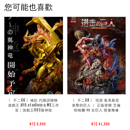
您可能也喜歡
〘 不二GK 〙補款 代購請聊聊 
〘 不二GK 〙 現貨 集美殿堂 
遊戲王 AYO.studio聯名MX工作
進擊的巨人 ｜ 正版授權 艾倫
室｜游戲王003翼神龍
耶格爾 vs 女巨人 限量雕像
NT$ 9,999 
NT$ 41,000 