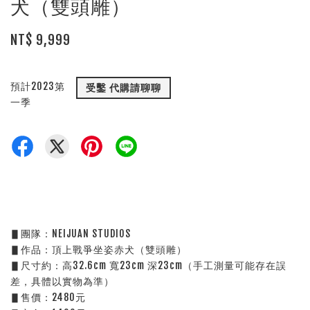
犬（雙頭雕）
NT$ 9,999
預計2023第
受鑿 代購請聊聊
一季
▋團隊：NEIJUAN STUDIOS
▋作品：頂上戰爭坐姿赤犬（雙頭雕）
▋尺寸約：高32.6cm 寬23cm 深23cm（手工測量可能存在誤
差，具體以實物為準）
▋售價：2480元