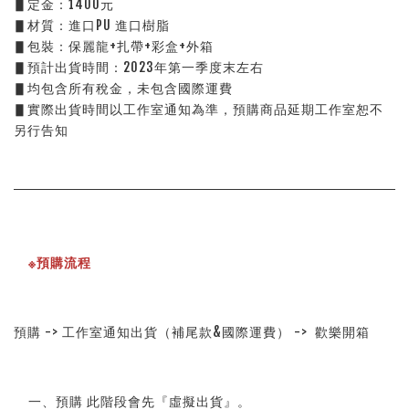
▋定金：1400元
▋材質：進口PU 進口樹脂
▋包裝：保麗龍+扎帶+彩盒+外箱
▋預計出貨時間：2023年第一季度末左右
▋均包含所有稅金，未包含國際運費
▋實際出貨時間以工作室通知為準，預購商品延期工作室恕不
另行告知
※預購流程
預購 -> 工作室通知出貨（補尾款&國際運費） ->  歡樂開箱
    一、預購 此階段會先『虛擬出貨』。