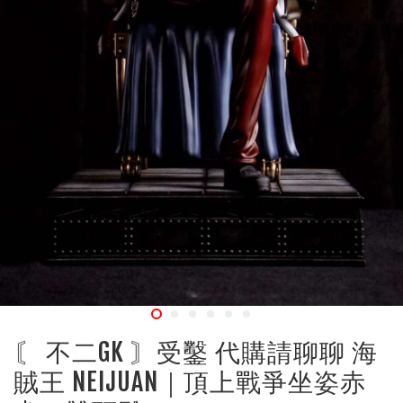
〘 不二GK 〙受鑿 代購請聊聊 海
賊王 NEIJUAN｜頂上戰爭坐姿赤