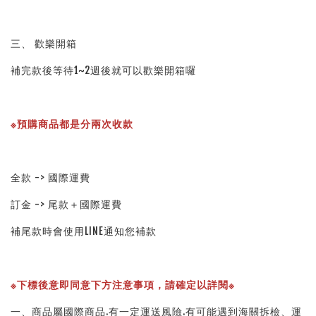
三、 歡樂開箱
補完款後等待1~2週後就可以歡樂開箱囉
※預購商品都是分兩次收款
全款 -> 國際運費
訂金 -> 尾款＋國際運費
補尾款時會使用LINE通知您補款
※下標後意即同意下方注意事項，請確定以詳閱※ 
一、商品屬國際商品.有一定運送風險.有可能遇到海關拆檢、運