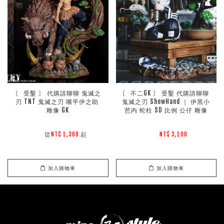
〘 受鑿 〙 代購請聊聊 鬼滅之
〘 不二GK 〙 受鑿 代購請聊聊 
刃 TNT 鬼滅之刃 嘴平伊之助 
鬼滅之刃 ShowHand ｜ 伊黑小
雕像 GK
芭内 蛇柱 SD 比例 公仔 雕像
        從
起

NT$ 1,300 
NT$ 3,100 
加入購物車
加入購物車