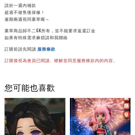
請於一週內補款
超過不做售後保修！
逾期兩週視同棄單喔～
棄單商品歸不二GK所有，並不能要求返還訂金
如果有特殊需求麻煩請和我聯絡
訂購前請先閱讀 
服務條款
訂購後視為會員已閱讀、瞭解並同意服務條款內的內容。
您可能也喜歡