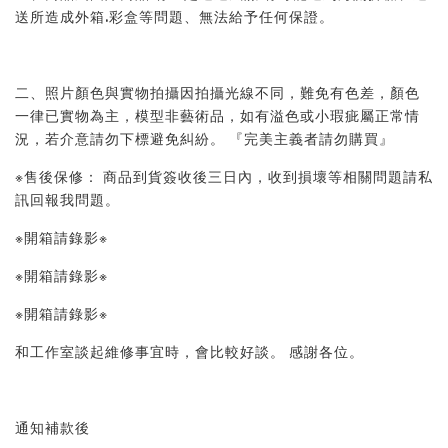
送所造成外箱.彩盒等問題、無法給予任何保證。 
二、照片顏色與實物拍攝因拍攝光線不同，難免有色差，顏色
一律已實物為主，模型非藝術品，如有溢色或小瑕疵屬正常情
況，若介意請勿下標避免糾紛。 『完美主義者請勿購買』 
※售後保修： 商品到貨簽收後三日內，收到損壞等相關問題請私
訊回報我問題。 
※開箱請錄影※ 
※開箱請錄影※ 
※開箱請錄影※ 
和工作室談起維修事宜時，會比較好談。 感謝各位。
通知補款後