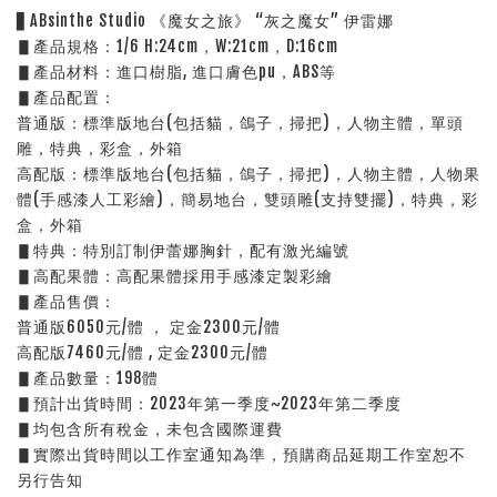
▋ABsinthe Studio 《魔女之旅》 “灰之魔女” 伊雷娜 
▋產品規格：1/6 H:24cm，W:21cm，D:16cm
▋產品材料：進口樹脂, 進口膚色pu，ABS等
▋產品配置：
普通版：標準版地台(包括貓，鴿子，掃把)，人物主體，單頭
雕，特典，彩盒，外箱
高配版：標準版地台(包括貓，鴿子，掃把)，人物主體，人物果
體(手感漆人工彩繪)，簡易地台，雙頭雕(支持雙擺)，特典，彩
盒，外箱 
▋特典：特別訂制伊蕾娜胸針，配有激光編號
▋高配果體：高配果體採用手感漆定製彩繪
▋產品售價：
普通版6050元/體 ， 定金2300元/體     
高配版7460元/體 , 定金2300元/體     
▋產品數量：198體
▋預計出貨時間：2023年第一季度~2023年第二季度
▋均包含所有稅金，未包含國際運費
▋實際出貨時間以工作室通知為準，預購商品延期工作室恕不
另行告知