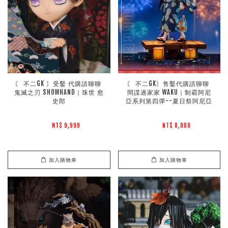
〘 不二GK 〙受鑿 代購請聊聊 
〘 不二GK〙售鑿代購請聊聊 
鬼滅之刃 SHOWHAND｜珠世 愈
間諜過家家 WAKU｜制霸阿尼
史郎
亞系列第四彈--夏日祭阿尼亞
NT$ 9,999 
NT$ 8,888 
加入購物車
加入購物車