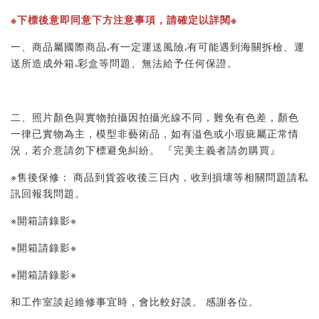
※下標後意即同意下方注意事項，請確定以詳閱※ 
一、商品屬國際商品.有一定運送風險.有可能遇到海關拆檢、運
送所造成外箱.彩盒等問題、無法給予任何保證。 
二、照片顏色與實物拍攝因拍攝光線不同，難免有色差，顏色
一律已實物為主，模型非藝術品，如有溢色或小瑕疵屬正常情
況，若介意請勿下標避免糾紛。 『完美主義者請勿購買』 
※售後保修： 商品到貨簽收後三日內，收到損壞等相關問題請私
訊回報我問題。 
※開箱請錄影※ 
※開箱請錄影※ 
※開箱請錄影※ 
和工作室談起維修事宜時，會比較好談。 感謝各位。