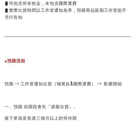
▋均包含所有稅金，未包含國際運費
▋實際出貨時間以工作室通知為準，預購商品延期工作室恕不
另行告知
※預購流程
預購 -> 工作室通知出貨（補尾款&國際運費） ->  歡樂開箱
一、預購 此階段會先『虛擬出貨』。
接下來就是長達三個月以上的等待期