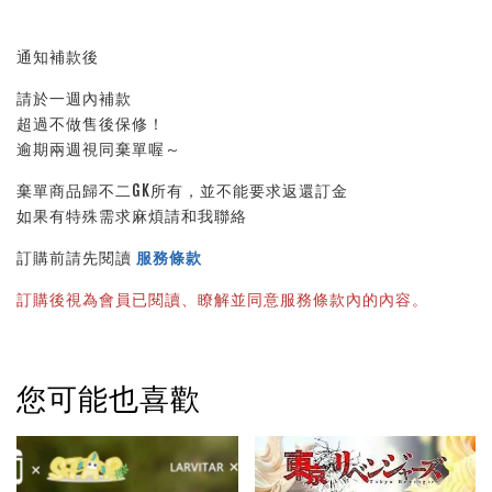
通知補款後
請於一週內補款
超過不做售後保修！
逾期兩週視同棄單喔～
棄單商品歸不二GK所有，並不能要求返還訂金
如果有特殊需求麻煩請和我聯絡
訂購前請先閱讀 
服務條款
訂購後視為會員已閱讀、瞭解並同意服務條款內的內容。
您可能也喜歡