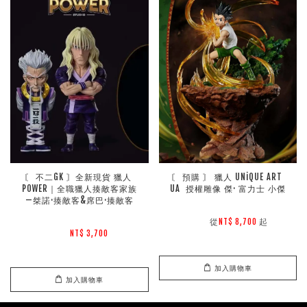
〘 不二GK 〙全新現貨 獵人 
〘 預購 〙 獵人 UNiQUE ART 
POWER｜全職獵人揍敵客家族
UA  授權雕像 傑· 富力士 小傑
—桀諾·揍敵客&席巴·揍敵客
        從
起

NT$ 8,700 
NT$ 3,700 
加入購物車
加入購物車