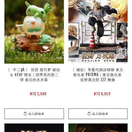
〘 不二gk 〙 現貨 寶可夢 罐頭 
〘補款〙售鑿代購請聊聊 東京
＆ star 聯名｜四季系列第二
復仇者 PRISMA｜東京復仇者 
彈 春日的木木梟
佐野萬次郎 1/7 雕像
NT$ 2,500 
NT$ 6,010 
加入購物車
加入購物車