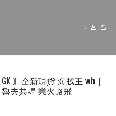
二GK 〙全新現貨 海賊王 wh｜
 魯夫共鳴 業火路飛