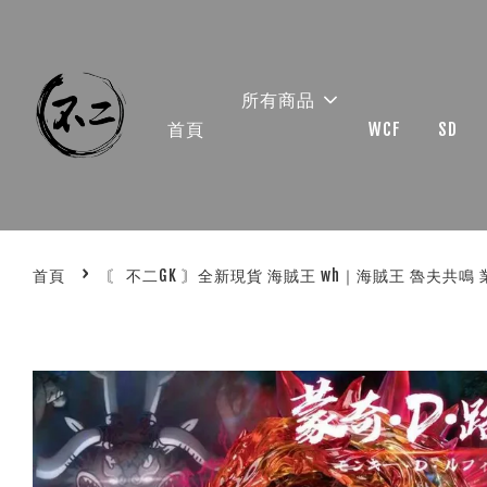
所有商品
首頁
WCF
SD
›
首頁
〘 不二GK 〙全新現貨 海賊王 wh｜海賊王 魯夫共鳴