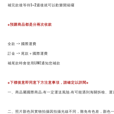
補完款後等待1~2週後就可以歡樂開箱囉
※預購商品都是分兩次收款
全款 -> 國際運費
訂金 -> 尾款＋國際運費
補尾款時會使用LINE通知您補款
※下標後意即同意下方注意事項，請確定以詳閱※ 
一、商品屬國際商品.有一定運送風險.有可能遇到海關拆檢、運
二、照片顏色與實物拍攝因拍攝光線不同，難免有色差，顏色一