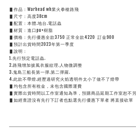
▋作品：Warhead wh業火拳槍路飛
▋尺寸：高度38cm 
▋配置：本體.地台.電話蟲
▋材質：進口pu+樹脂
▋價格：先行優惠全款3750 正常全款4220  訂金900
▋預計出貨時間2023年第一季度
▋說明：
1.先行預定電話蟲.
2.路飛增加披風衣服紋理.人物微調整
3.鬼島三船長第一彈.第二彈羅.
4.此款不帶燈.經歷過研究火焰透明件太小了做不了燈帶
▋均包含所有稅金，未包含國際運費
▋實際出貨時間以工作室通知為準，預購商品延期工作室恕不
▋如經查證沒有先行下訂者也點選先行優惠下單者 將直接砍單