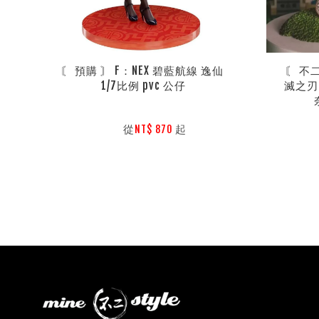
〘 預購 〙 F：NEX 碧藍航線 逸仙 
〘 不
1/7比例 pvc 公仔
滅之刃 
        從
起

NT$ 870 