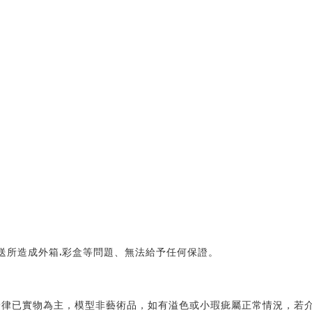
送所造成外箱.彩盒等問題、無法給予任何保證。 
律已實物為主，模型非藝術品，如有溢色或小瑕疵屬正常情況，若介