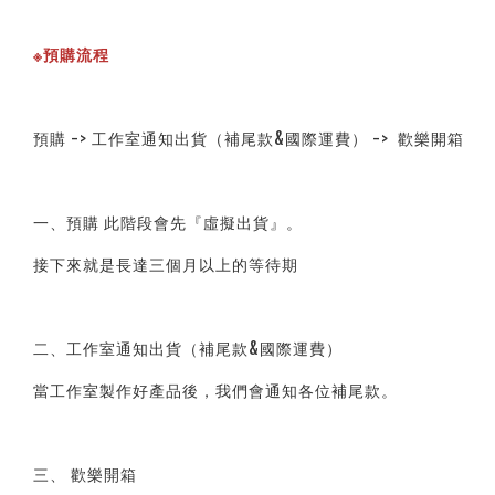
※預購流程
預購 -> 工作室通知出貨（補尾款&國際運費） ->  歡樂開箱
一、預購 此階段會先『虛擬出貨』。
接下來就是長達三個月以上的等待期
二、工作室通知出貨（補尾款&國際運費）
當工作室製作好產品後，我們會通知各位補尾款。
三、 歡樂開箱