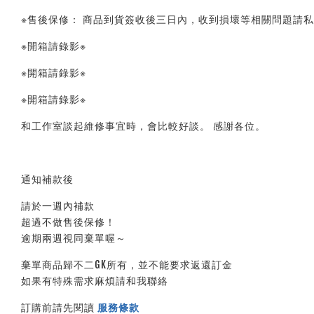
※售後保修： 商品到貨簽收後三日內，收到損壞等相關問題請私
※開箱請錄影※ 
※開箱請錄影※ 
※開箱請錄影※ 
和工作室談起維修事宜時，會比較好談。 感謝各位。
通知補款後
請於一週內補款
超過不做售後保修！
逾期兩週視同棄單喔～
棄單商品歸不二GK所有，並不能要求返還訂金
如果有特殊需求麻煩請和我聯絡
訂購前請先閱讀 
服務條款