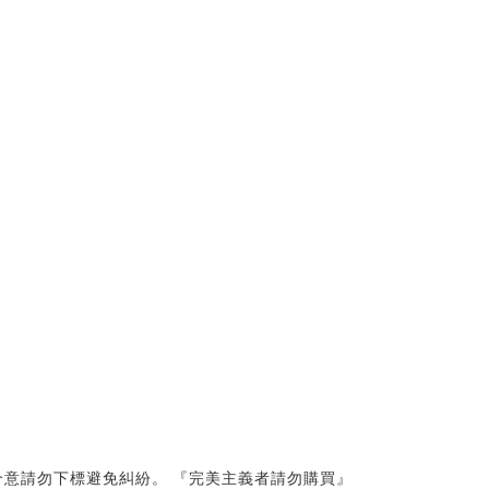
意請勿下標避免糾紛。 『完美主義者請勿購買』 