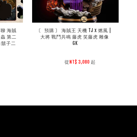
聊聊 海賊
〘 預購 〙 海賊王 天機 TJ x 燃風 | 
話蟲 第二
大將 戰鬥共鳴 藤虎 笑藤虎 雕像 
 白鬍子二
GK
        從
起

NT$ 3,080 