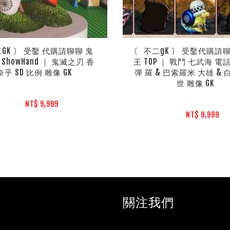
二GK 〙 受鑿 代購請聊聊 鬼
〘 不二gK 〙 受鑿代購請
ShowHand ｜ 鬼滅之刃 香
王 TOP ｜ 戰鬥 七武海 電
奈乎 SD 比例 雕像 GK
彈 羅 & 巴索羅米 大雄 &
世 雕像 GK
NT$ 9,999 
NT$ 9,999 
關注我們