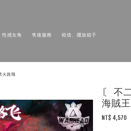
性感女角
售後服務
租借、擺放箱子
 業火路飛
〘 不
海賊王
NT$ 4,570