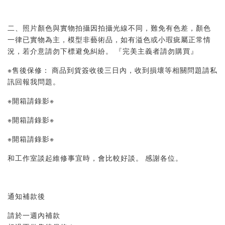
二、照片顏色與實物拍攝因拍攝光線不同，難免有色差，顏色
一律已實物為主，模型非藝術品，如有溢色或小瑕疵屬正常情
況，若介意請勿下標避免糾紛。 『完美主義者請勿購買』 
※售後保修： 商品到貨簽收後三日內，收到損壞等相關問題請私
訊回報我問題。 
※開箱請錄影※ 
※開箱請錄影※ 
※開箱請錄影※ 
和工作室談起維修事宜時，會比較好談。 感謝各位。
通知補款後
請於一週內補款