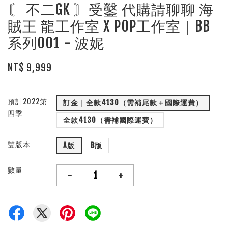
〘 不二GK 〙受鑿 代購請聊聊 海
賊王 龍工作室 X POP工作室｜BB
系列001 - 波妮
NT$ 9,999
預計2022第
訂金｜全款4130（需補尾款＋國際運費）
四季
全款4130（需補國際運費）
雙版本
A版
B版
數量
-
+