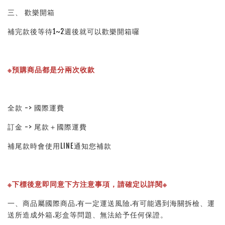
三、 歡樂開箱
補完款後等待1~2週後就可以歡樂開箱囉
※預購商品都是分兩次收款
全款 -> 國際運費
訂金 -> 尾款＋國際運費
補尾款時會使用LINE通知您補款
※下標後意即同意下方注意事項，請確定以詳閱※ 
一、商品屬國際商品.有一定運送風險.有可能遇到海關拆檢、運
送所造成外箱.彩盒等問題、無法給予任何保證。 