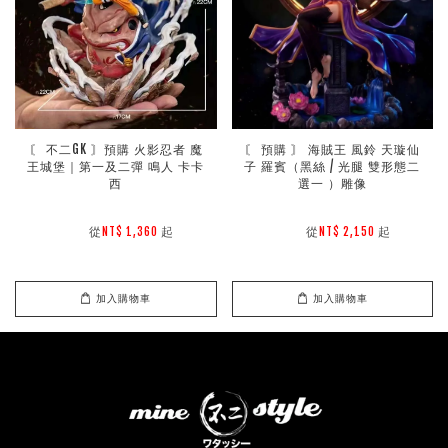
〘 不二GK 〙預購 火影忍者 魔
〘 預購 〙 海賊王 風鈴 天璇仙
王城堡｜第一及二彈 鳴人 卡卡
子 羅賓（黑絲 / 光腿 雙形態二
西
選一 ）雕像
        從
起

        從
起

NT$ 1,360 
NT$ 2,150 
加入購物車
加入購物車