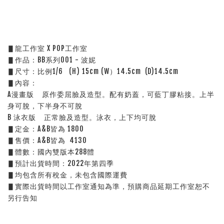
▋龍工作室 X POP工作室
▋作品：BB系列001 - 波妮
▋尺寸：比例1/6   (H) 15cm (W）14.5cm  (D)14.5cm 
▋內容：
A漫畫版    原作委屈臉及造型。配有奶蓋，可藍丁膠粘接。上半
身可脫，下半身不可脫
B 泳衣版    正常臉及造型。泳衣，上下均可脫
▋定金：A&B皆為 1800
▋售價：A&B皆為  4130
▋體數：國內雙版本288體
▋預計出貨時間：2022年第四季
▋均包含所有稅金，未包含國際運費
▋實際出貨時間以工作室通知為準，預購商品延期工作室恕不
另行告知