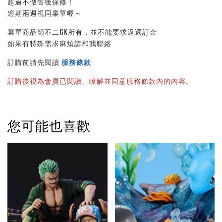
超過不做售後保修！
逾期兩週視同棄單喔～
棄單商品歸不二GK所有，並不能要求返還訂金
如果有特殊需求麻煩請和我聯絡
訂購前請先閱讀 
服務條款
訂購後視為會員已閱讀、瞭解並同意服務條款內的內容。
您可能也喜歡