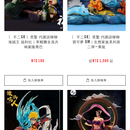
〘 不二GK 〙受鑿 代購請聊聊 
〘 不二GK〙受鑿 代購請聊聊 
海賊王 福利社｜草帽團全員共
寶可夢 DM｜生態家族系列第
鳴索隆喬巴
二彈—乘龍
        從
起

NT$ 180 
NT$ 1,500 
加入購物車
加入購物車