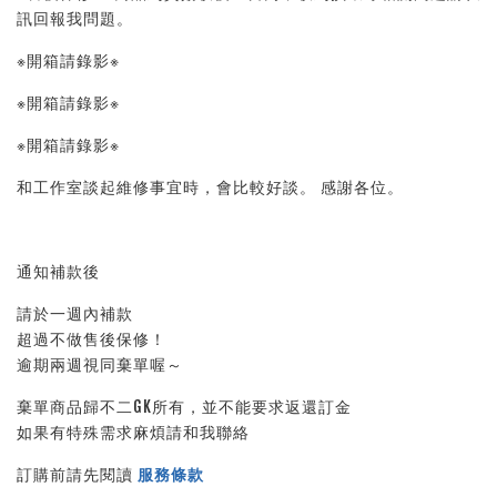
訊回報我問題。
※開箱請錄影※
※開箱請錄影※
※開箱請錄影※
和工作室談起維修事宜時，會比較好談。 感謝各位。
通知補款後
請於一週內補款
超過不做售後保修！
逾期兩週視同棄單喔～
棄單商品歸不二GK所有，並不能要求返還訂金
如果有特殊需求麻煩請和我聯絡
訂購前請先閱讀
服務條款