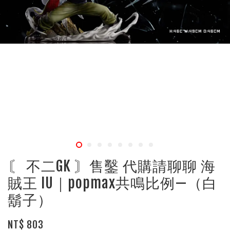
〘 不二GK 〙售鑿 代購請聊聊 海
賊王 IU｜popmax共鳴比例—（白
鬍子）
NT$ 803