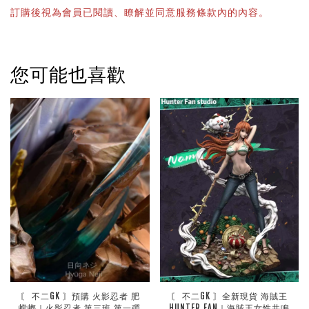
訂購後視為會員已閱讀、瞭解並同意服務條款內的內容。
您可能也喜歡
〘 不二GK 〙預購 火影忍者 肥
〘 不二GK 〙全新現貨 海賊王
螳螂｜火影忍者 第三班 第一彈
HUNTER FAN｜海賊王女性共鳴