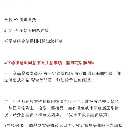
全款 -> 國際運費
訂金 -> 尾款＋國際運費
補尾款時會使用LINE通知您補款
※下標後意即同意下方注意事項，請確定以詳閱※
一、商品屬國際商品.有一定運送風險.有可能遇到海關拆檢、運
送所造成外箱.彩盒等問題、無法給予任何保證。
二、照片顏色與實物拍攝因拍攝光線不同，難免有色差，顏色
一律已實物為主，模型非藝術品，如有溢色或小瑕疵屬正常情
況，若介意請勿下標避免糾紛。 『完美主義者請勿購買』
※售後保修： 商品到貨簽收後三日內，收到損壞等相關問題請私