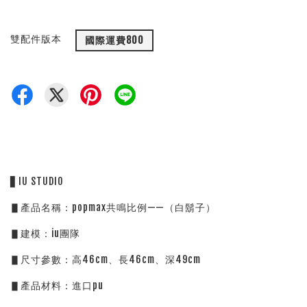
雙配件版本
國際運費800
▋IU STUDIO
▋產品名稱：popmax共鳴比例——（白鬍子）
▋建模：iu團隊
▋尺寸參數：高46cm、長46cm、深49cm
▋產品材料：進口pu