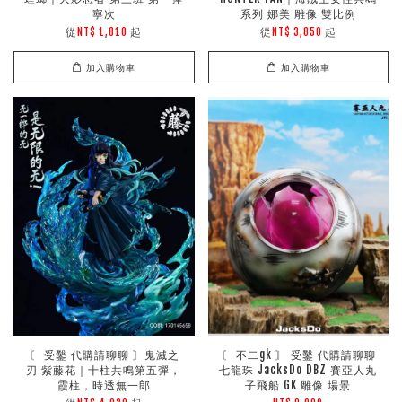
寧次
系列 娜美 雕像 雙比例
從
起
從
起
NT$ 1,810
NT$ 3,850
加入購物車
加入購物車
〘 受鑿 代購請聊聊 〙鬼滅之
〘 不二gk 〙 受鑿 代購請聊聊
刃 紫藤花｜十柱共鳴第五彈，
七龍珠 JacksDo DBZ 賽亞人丸
霞柱，時透無一郎
子飛船 GK 雕像 場景