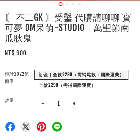
〘 不二GK 〙受鑿 代購請聊聊 寶
可夢 DM呆萌-STUDIO｜萬聖節南
瓜耿鬼
NT$ 900
預計2022第
訂金｜全款2290（需補尾款＋國際運費）
四季
全款2290（需補國際運費）
數量
-
+