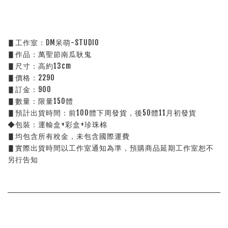
▋工作室：DM呆萌-STUDIO
▋作品：萬聖節南瓜耿鬼
▋尺寸：高約13cm
▋價格：2290
▋訂金：900
▋數量：限量150體
▋預計出貨時間：前100體下周發貨，後50體11月初發貨
◆包裝：運輸盒+彩盒+珍珠棉
▋均包含所有稅金，未包含國際運費
▋實際出貨時間以工作室通知為準，預購商品延期工作室恕不
另行告知