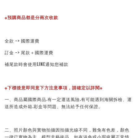
※預購商品都是分兩次收款
全款 -> 國際運費
訂金 -> 尾款＋國際運費
補尾款時會使用LINE通知您補款
※下標後意即同意下方注意事項，請確定以詳閱※ 
一、商品屬國際商品.有一定運送風險.有可能遇到海關拆檢、運
送所造成外箱.彩盒等問題、無法給予任何保證。 
二、照片顏色與實物拍攝因拍攝光線不同，難免有色差，顏色
一律已實物為主，模型非藝術品，如有溢色或小瑕疵屬正常情