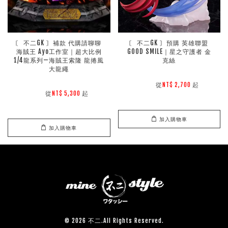
〘 不二GK 〙補款 代購請聊聊 
〘 不二GK 〙預購 英雄聯盟 
海賊王 Ayo工作室｜超大比例
GOOD SMILE｜星之守護者 金
1/4龍系列—海賊王索隆 龍捲風
克絲
大龍繩
        從
起

NT$ 2,700 
        從
起

NT$ 5,300 
加入購物車
加入購物車
© 2026 不二.All Rights Reserved.