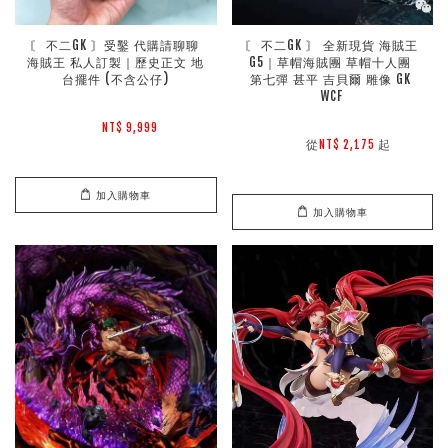
〘 不二GK 〙受鑿 代購請聊聊 
〘 不二GK 〙 全新現貨 海賊王 
海賊王 私人訂製｜歷史正文 地
G5｜草帽海賊團 草帽十人團 
台擺件 (不含公仔)
第七彈 甚平 吉貝爾 雕像 GK 
WCF
NT$ 9,999 
        從
起

NT$ 2,175 
加入購物車
加入購物車