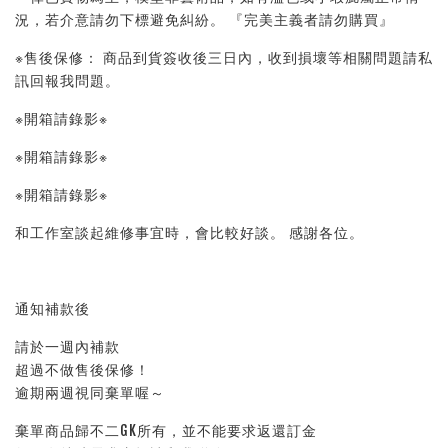
況，若介意請勿下標避免糾紛。 『完美主義者請勿購買』 
※售後保修： 商品到貨簽收後三日內，收到損壞等相關問題請私
訊回報我問題。 
※開箱請錄影※ 
※開箱請錄影※ 
※開箱請錄影※ 
和工作室談起維修事宜時，會比較好談。 感謝各位。
通知補款後
請於一週內補款
超過不做售後保修！
逾期兩週視同棄單喔～
棄單商品歸不二GK所有，並不能要求返還訂金