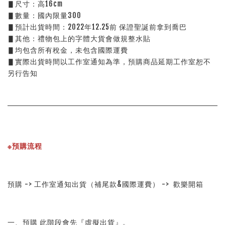
▋尺寸：高16cm
▋數量：國內限量300 
▋預計出貨時間：2022年12.25前 保證聖誕前拿到喬巴
▋其他：禮物包上的字體大貨會做規整水貼
▋均包含所有稅金，未包含國際運費
▋實際出貨時間以工作室通知為準，預購商品延期工作室恕不
另行告知
※預購流程
預購 -> 工作室通知出貨（補尾款&國際運費） ->  歡樂開箱
一、預購 此階段會先『虛擬出貨』。