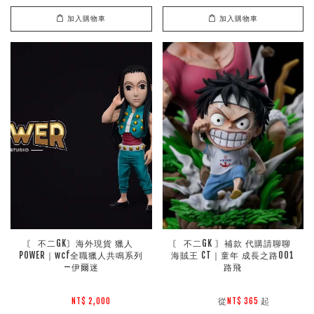
加入購物車
加入購物車
〘 不二GK〙海外現貨 獵人 
〘 不二GK 〙補款 代購請聊聊 
POWER｜wcf全職獵人共鳴系列
海賊王 CT｜童年 成長之路001 
—伊爾迷
路飛
        從
起

NT$ 2,000 
NT$ 365 