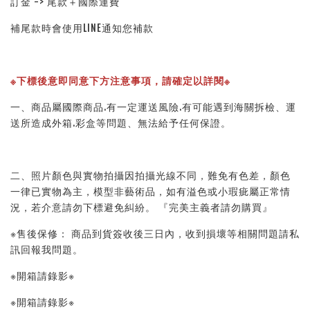
訂金 -> 尾款＋國際運費
補尾款時會使用LINE通知您補款
※下標後意即同意下方注意事項，請確定以詳閱※ 
一、商品屬國際商品.有一定運送風險.有可能遇到海關拆檢、運
送所造成外箱.彩盒等問題、無法給予任何保證。 
二、照片顏色與實物拍攝因拍攝光線不同，難免有色差，顏色
一律已實物為主，模型非藝術品，如有溢色或小瑕疵屬正常情
況，若介意請勿下標避免糾紛。 『完美主義者請勿購買』 
※售後保修： 商品到貨簽收後三日內，收到損壞等相關問題請私
訊回報我問題。 
※開箱請錄影※ 
※開箱請錄影※ 