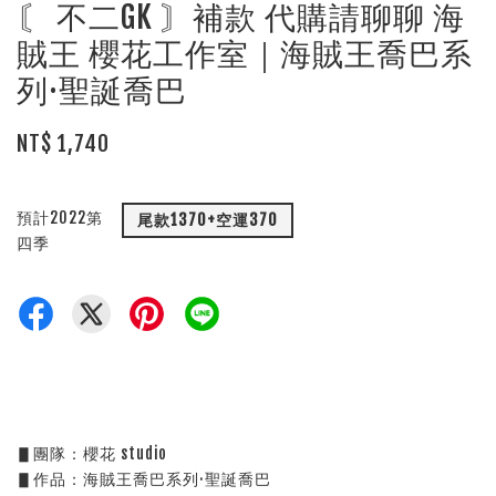
〘 不二GK 〙補款 代購請聊聊 海
賊王 櫻花工作室｜海賊王喬巴系
列·聖誕喬巴
NT$ 1,740
預計2022第
尾款1370+空運370
四季
▋團隊：櫻花 studio
▋作品：海賊王喬巴系列·聖誕喬巴