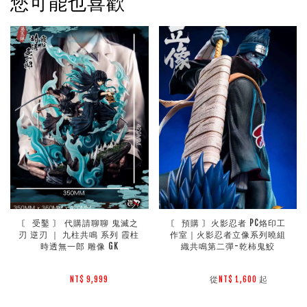
您可能也喜歡
〘 受鑿 〙 代購請聊聊 鬼滅之
〘 預購 〙火影忍者 PC烙印工
刃 逆刃 ｜ 九柱共鳴 系列 霞柱 
作室｜火影忍者立像系列曉組
時透無一郎 雕像 GK
織共鳴第二彈-乾柿鬼鮫
        從
起

NT$ 9,999 
NT$ 1,600 