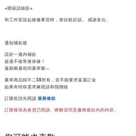
※開箱請錄影※ 
和工作室談起維修事宜時，會比較好談。 感謝各位。
通知補款後
請於一週內補款
超過不做售後保修！
逾期兩週視同棄單喔～
棄單商品歸不二GK所有，並不能要求返還訂金
如果有特殊需求麻煩請和我聯絡
訂購前請先閱讀 
服務條款
訂購後視為會員已閱讀、瞭解並同意服務條款內的內容。