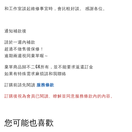
和工作室談起維修事宜時，會比較好談。 感謝各位。
通知補款後
請於一週內補款
超過不做售後保修！
逾期兩週視同棄單喔～
棄單商品歸不二GK所有，並不能要求返還訂金
如果有特殊需求麻煩請和我聯絡
訂購前請先閱讀 
服務條款
訂購後視為會員已閱讀、瞭解並同意服務條款內的內容。
您可能也喜歡