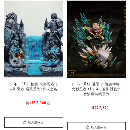
〘 不二GK 〙預購 火影忍者｜
〘 不二GK〙受鑿 代購請聊聊 
火影忍者 場景系列-終末之谷
火影忍者 st｜wcf五影對戰宇
智波斑共鳴系列
        從
起

NT$ 2,940 
NT$ 2,340 
加入購物車
加入購物車