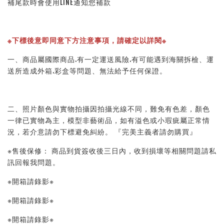
補尾款時會使用LINE通知您補款
※下標後意即同意下方注意事項，請確定以詳閱※ 
一、商品屬國際商品.有一定運送風險.有可能遇到海關拆檢、運
送所造成外箱.彩盒等問題、無法給予任何保證。 
二、照片顏色與實物拍攝因拍攝光線不同，難免有色差，顏色
一律已實物為主，模型非藝術品，如有溢色或小瑕疵屬正常情
況，若介意請勿下標避免糾紛。 『完美主義者請勿購買』 
※售後保修： 商品到貨簽收後三日內，收到損壞等相關問題請私
訊回報我問題。 
※開箱請錄影※ 
※開箱請錄影※ 
※開箱請錄影※ 