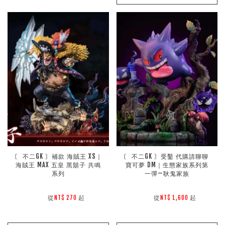
〘 不二GK 〙補款 海賊王 XS｜
〘 不二GK 〙受鑿 代購請聊聊 
海賊王 MAX 五皇 黑鬍子 共鳴
寶可夢 DM｜生態家族系列第
系列
一彈—耿鬼家族
        從
起

        從
起

NT$ 270 
NT$ 1,600 