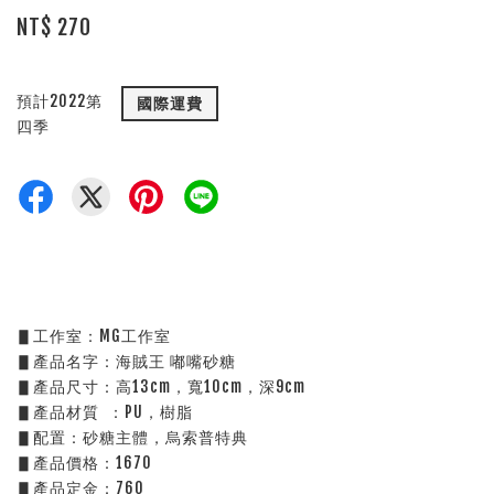
NT$ 270
預計2022第
國際運費
四季
▋工作室：MG工作室
▋產品名字：海賊王 嘟嘴砂糖
▋產品尺寸：高13cm，寬10cm，深9cm
▋產品材質  ：PU，樹脂
▋配置：砂糖主體，烏索普特典
▋產品價格：1670
▋產品定金：760