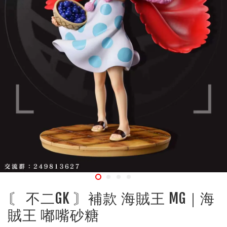
〘 不二GK 〙補款 海賊王 MG｜海
賊王 嘟嘴砂糖