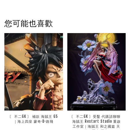
您可能也喜歡
〘 不二GK 〙 補款 海賊王 G5
〘 不二GK 〙受鑿 代購請聊聊 
｜海上四皇 蒙奇·D·路飛
海賊王 Restart Studio 重啟
工作室｜海賊王 和之國篇 天