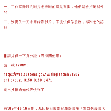
一、工作室難以判斷是您弄斷的還是運損，他們是會拒絕補件
的
二、沒提供一刀未剪錄影影片，不提供保修服務，感謝您的諒
解
▋請提供一下身分證（過海關使用）
請下載 ezway：
https://web.customs.gov.tw/singlehtml/3150?
cntId=cus1_3150_3150_1471
跳出推播通知代表快到了
自109年4月16日期，為因應財政部關務署實施『進口包裹實名