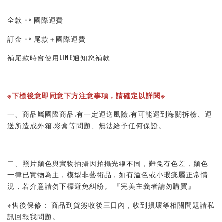
全款 -> 國際運費
訂金 -> 尾款＋國際運費
補尾款時會使用LINE通知您補款
※下標後意即同意下方注意事項，請確定以詳閱※ 
一、商品屬國際商品.有一定運送風險.有可能遇到海關拆檢、運
送所造成外箱.彩盒等問題、無法給予任何保證。 
二、照片顏色與實物拍攝因拍攝光線不同，難免有色差，顏色
一律已實物為主，模型非藝術品，如有溢色或小瑕疵屬正常情
況，若介意請勿下標避免糾紛。 『完美主義者請勿購買』 
※售後保修： 商品到貨簽收後三日內，收到損壞等相關問題請私
訊回報我問題。 