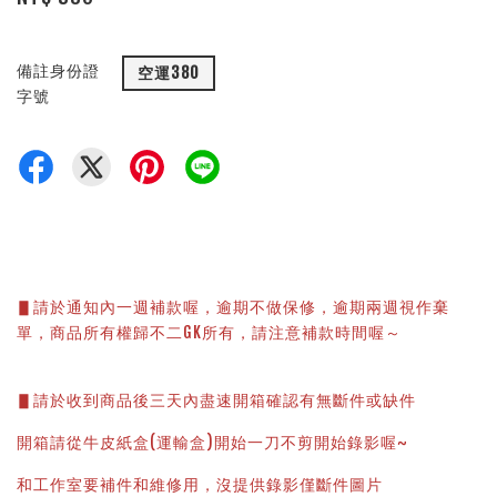
備註身份證
空運380
字號
▋請於通知內一週補款喔，逾期不做保修，逾期兩週視作棄
單，商品所有權歸不二GK所有，請注意補款時間喔～
▋請於收到商品後三天內盡速開箱確認有無斷件或缺件
開箱請從牛皮紙盒(運輸盒)開始一刀不剪開始錄影喔~
和工作室要補件和維修用，沒提供錄影僅斷件圖片