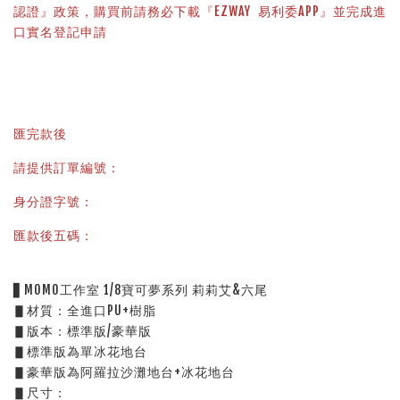
認證』政策，購買前請務必下載『EZWAY  易利委APP』並完成進
口實名登記申請
匯完款後
請提供訂單編號：
身分證字號：
匯款後五碼：
▋MOMO工作室 1/8寶可夢系列 莉莉艾&六尾
▋材質：全進口PU+樹脂
▋版本：標準版/豪華版
▋標準版為單冰花地台
▋豪華版為阿羅拉沙灘地台+冰花地台
▋尺寸：