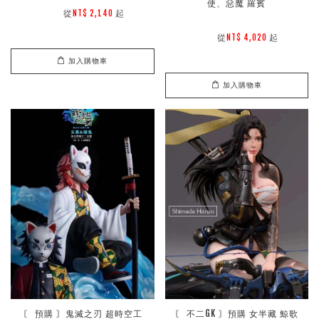
使、惡魔 羅賓
        從
起

NT$ 2,140 
        從
起

NT$ 4,020 
加入購物車
加入購物車
〘 預購 〙鬼滅之刃 超時空工
〘 不二GK 〙預購 女半藏 鯨歌