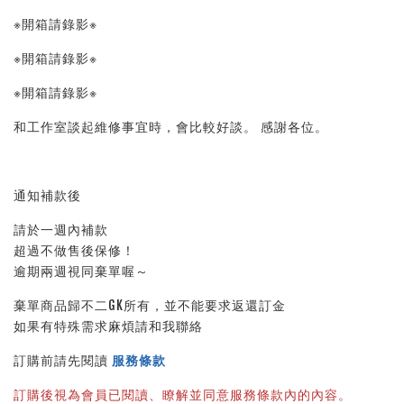
※開箱請錄影※ 
※開箱請錄影※ 
※開箱請錄影※ 
和工作室談起維修事宜時，會比較好談。 感謝各位。
通知補款後
請於一週內補款
超過不做售後保修！
逾期兩週視同棄單喔～
棄單商品歸不二GK所有，並不能要求返還訂金
如果有特殊需求麻煩請和我聯絡
訂購前請先閱讀 
服務條款
訂購後視為會員已閱讀、瞭解並同意服務條款內的內容。