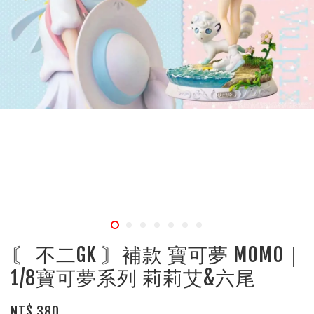
〘 不二GK 〙補款 寶可夢 MOMO｜
1/8寶可夢系列 莉莉艾&六尾
NT$ 380