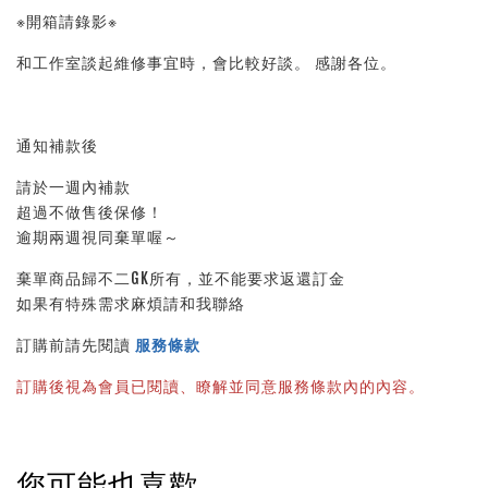
※開箱請錄影※ 
和工作室談起維修事宜時，會比較好談。 感謝各位。
通知補款後
請於一週內補款
超過不做售後保修！
逾期兩週視同棄單喔～
棄單商品歸不二GK所有，並不能要求返還訂金
如果有特殊需求麻煩請和我聯絡
訂購前請先閱讀 
服務條款
訂購後視為會員已閱讀、瞭解並同意服務條款內的內容。
您可能也喜歡