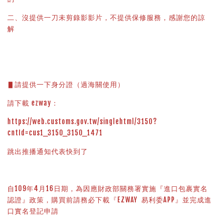
二、沒提供一刀未剪錄影影片，不提供保修服務，感謝您的諒
解
▋請提供一下身分證（過海關使用）
請下載 ezway：
https://web.customs.gov.tw/singlehtml/3150?
cntId=cus1_3150_3150_1471
跳出推播通知代表快到了
自109年4月16日期，為因應財政部關務署實施『進口包裹實名
認證』政策，購買前請務必下載『EZWAY  易利委APP』並完成進
口實名登記申請