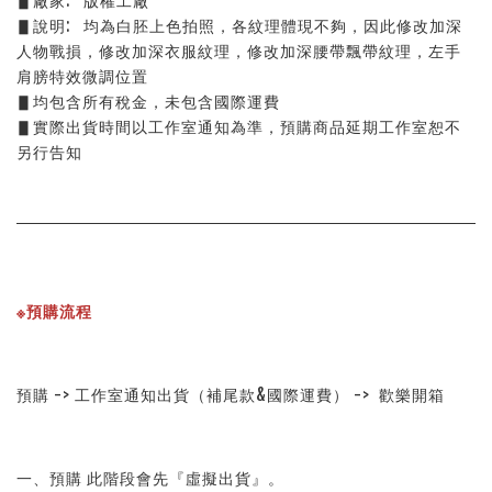
▋廠家:   版權工廠
▋說明:   均為白胚上色拍照，各紋理體現不夠，因此修改加深
人物戰損，修改加深衣服紋理，修改加深腰帶飄帶紋理，左手
肩膀特效微調位置
▋均包含所有稅金，未包含國際運費
▋實際出貨時間以工作室通知為準，預購商品延期工作室恕不
另行告知
※預購流程
預購 -> 工作室通知出貨（補尾款&國際運費） ->  歡樂開箱
一、預購 此階段會先『虛擬出貨』。