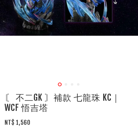
〘 不二GK 〙補款 七龍珠 KC｜
WCF 悟吉塔
NT$ 1,560