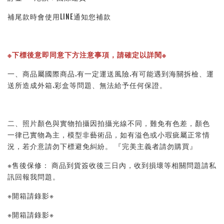
補尾款時會使用LINE通知您補款
※下標後意即同意下方注意事項，請確定以詳閱※ 
一、商品屬國際商品.有一定運送風險.有可能遇到海關拆檢、運
送所造成外箱.彩盒等問題、無法給予任何保證。 
二、照片顏色與實物拍攝因拍攝光線不同，難免有色差，顏色
一律已實物為主，模型非藝術品，如有溢色或小瑕疵屬正常情
況，若介意請勿下標避免糾紛。 『完美主義者請勿購買』 
※售後保修： 商品到貨簽收後三日內，收到損壞等相關問題請私
訊回報我問題。 
※開箱請錄影※ 
※開箱請錄影※ 