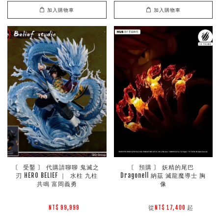
加入購物車
加入購物車
〘 受鑿 〙 代購請聊聊 鬼滅之
〘 預購 〙 妖精的尾巴 
刃 HERO BELIEF ｜  水柱 九柱
Dragonell 納茲 滅龍魔導士 胸
共鳴 富岡義勇
像
        從
起

NT$ 99,999 
NT$ 17,400 