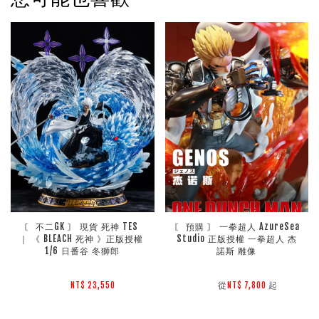
〘 不二GK 〙 現貨 死神 TES 
〘 預購 〙 一拳超人 AzureSea 
｜ 《 BLEACH 死神 》正版授權 
Studio 正版授權 一拳超人 杰
1/6 日番谷 冬獅郎
諾斯 雕像
        從
起

NT$ 23,550 
NT$ 7,800 