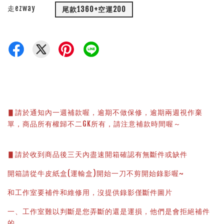
走ezway
尾款1360+空運200
▋請於通知內一週補款喔，逾期不做保修，逾期兩週視作棄
單，商品所有權歸不二GK所有，請注意補款時間喔～
▋請於收到商品後三天內盡速開箱確認有無斷件或缺件
開箱請從牛皮紙盒(運輸盒)開始一刀不剪開始錄影喔~
和工作室要補件和維修用，沒提供錄影僅斷件圖片
一、工作室難以判斷是您弄斷的還是運損，他們是會拒絕補件
的