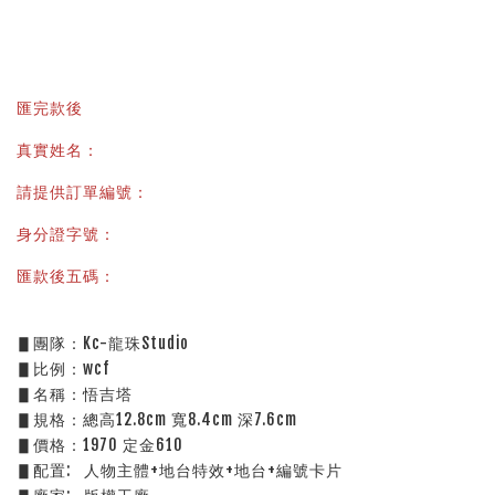
匯完款後
真實姓名：
請提供訂單編號：
身分證字號：
匯款後五碼：
▋團隊：Kc-龍珠Studio
▋比例：wcf
▋名稱：悟吉塔
▋規格：總高12.8cm 寬8.4cm 深7.6cm
▋價格：1970 定金610
▋配置:   人物主體+地台特效+地台+編號卡片