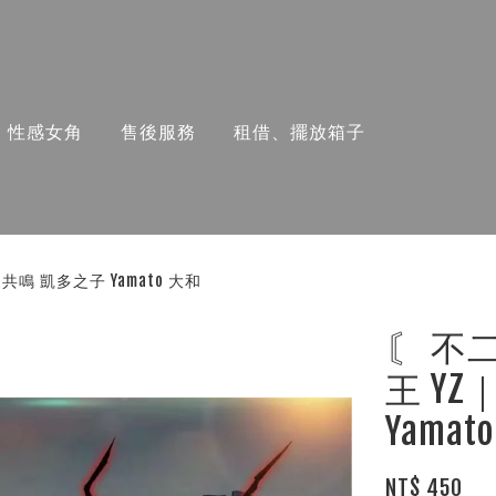
性感女角
售後服務
租借、擺放箱子
鳴 凱多之子 Yamato 大和
〘 不
王 Y
Yamat
NT$ 450