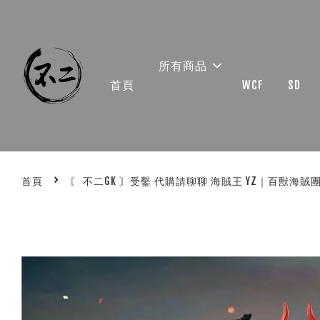
所有商品
首頁
WCF
SD
›
首頁
〘 不二GK 〙受鑿 代購請聊聊 海賊王 YZ｜百獸海賊團共