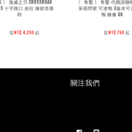
 〙 鬼滅之刃 CROSSROAD 
〘 售鑿 〙 售鑿 代購請聊聊
IOS 十字路口 炎柱 煉獄杏壽
呆萌問號 可達鴨 3版本可
郎
鴨 雕像 GK
        從
起

        從
起

NT$ 4,250 
NT$ 750 
關注我們