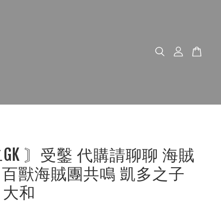
二GK 〙受鑿 代購請聊聊 海賊
Z｜百獸海賊團共鳴 凱多之子
o 大和