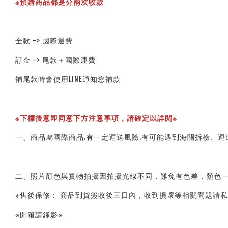
※預購商品都是分兩次收款
全款 -> 國際運費
訂金 -> 尾款＋國際運費
補尾款時會使用LINE通知您補款
※下標後意即同意下方注意事項，請確定以詳閱※ 
一、商品屬國際商品.有一定運送風險.有可能遇到海關拆檢、運
二、照片顏色與實物拍攝因拍攝光線不同，難免有色差，顏色一
※售後保修： 商品到貨簽收後三日內，收到損壞等相關問題請私
※開箱請錄影※ 