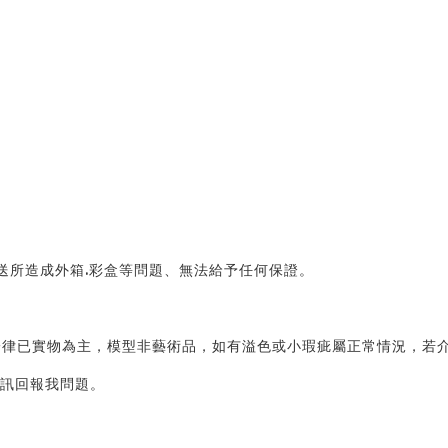
送所造成外箱.彩盒等問題、無法給予任何保證。 
律已實物為主，模型非藝術品，如有溢色或小瑕疵屬正常情況，若介
訊回報我問題。 