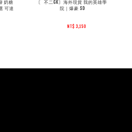
 奶糖 
〘 不二GK〙海外現貨 我的英雄學
選 可達
院｜爆豪 SD
NT$ 3,150 