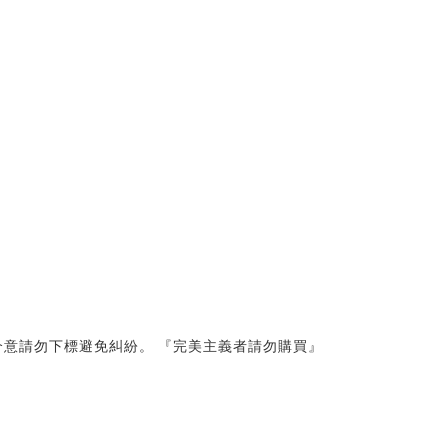
意請勿下標避免糾紛。 『完美主義者請勿購買』 