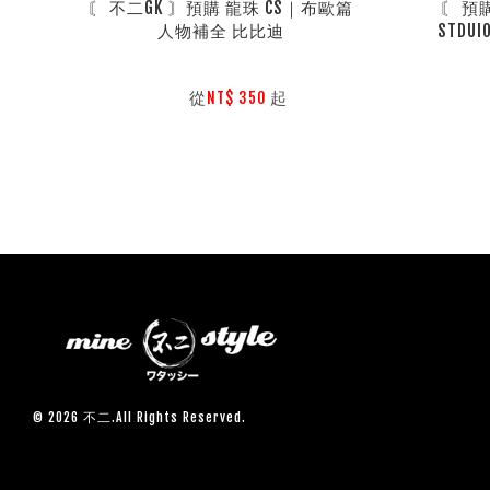
〘 不二GK 〙預購 龍珠 CS｜布歐篇
〘 預購
人物補全 比比迪
STDU
        從
起

NT$ 350 
© 2026 不二.All Rights Reserved.