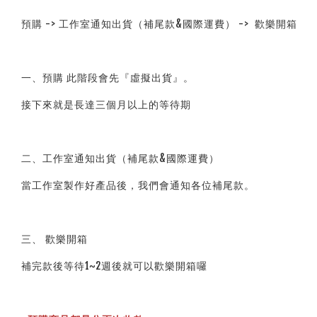
預購 -> 工作室通知出貨（補尾款&國際運費） ->  歡樂開箱
一、預購 此階段會先『虛擬出貨』。
接下來就是長達三個月以上的等待期
二、工作室通知出貨（補尾款&國際運費）
當工作室製作好產品後，我們會通知各位補尾款。
三、 歡樂開箱
補完款後等待1~2週後就可以歡樂開箱囉