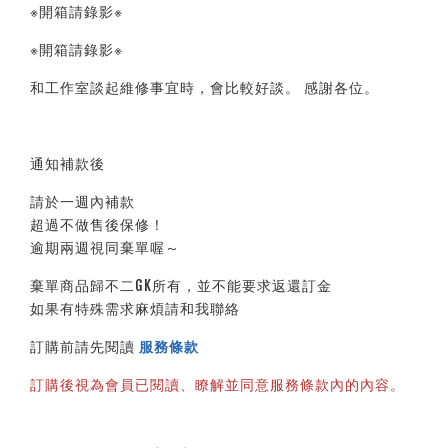
※開箱請錄影※ 
※開箱請錄影※ 
和工作室談起維修事宜時，會比較好談。 感謝各位。
通知補款後
請於一週內補款
超過不做售後保修！
逾期兩週視同棄單喔～
棄單商品歸不二GK所有，並不能要求返還訂金
如果有特殊需求麻煩請和我聯絡
訂購前請先閱讀 
服務條款
訂購後視為會員已閱讀、瞭解並同意服務條款內的內容。