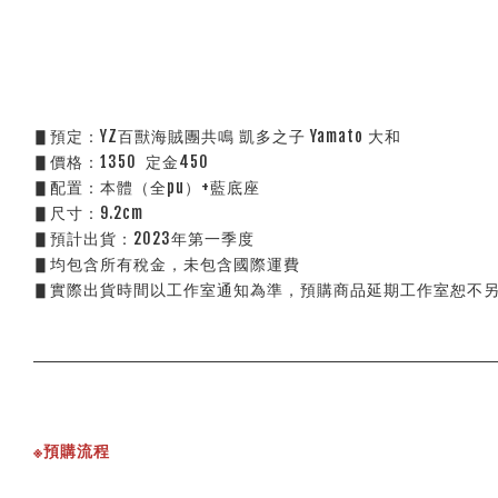
▋預定：YZ百獸海賊團共鳴 凱多之子 Yamato 大和
▋價格：1350  定金450
▋配置：本體（全pu）+藍底座
▋尺寸：9.2cm
▋預計出貨：2023年第一季度
▋均包含所有稅金，未包含國際運費
▋實際出貨時間以工作室通知為準，預購商品延期工作室恕不
※預購流程