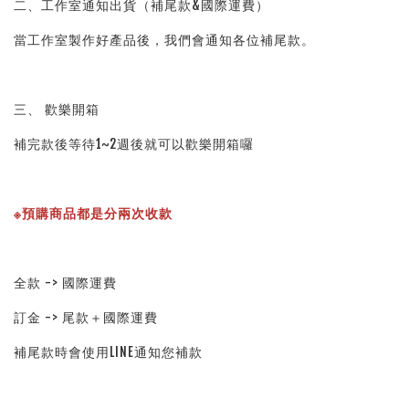
二、工作室通知出貨（補尾款&國際運費）
當工作室製作好產品後，我們會通知各位補尾款。
三、 歡樂開箱
補完款後等待1~2週後就可以歡樂開箱囉
※預購商品都是分兩次收款
全款 -> 國際運費
訂金 -> 尾款＋國際運費
補尾款時會使用LINE通知您補款