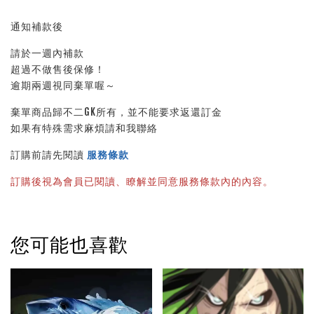
通知補款後
請於一週內補款
超過不做售後保修！
逾期兩週視同棄單喔～
棄單商品歸不二GK所有，並不能要求返還訂金
如果有特殊需求麻煩請和我聯絡
訂購前請先閱讀 
服務條款
訂購後視為會員已閱讀、瞭解並同意服務條款內的內容。
您可能也喜歡