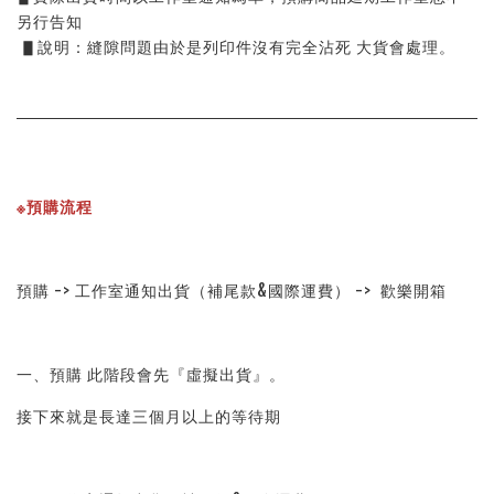
另行告知
 ▋說明：縫隙問題由於是列印件沒有完全沾死 大貨會處理。
※預購流程
預購 -> 工作室通知出貨（補尾款&國際運費） ->  歡樂開箱
一、預購 此階段會先『虛擬出貨』。
接下來就是長達三個月以上的等待期