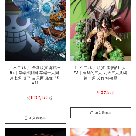
〘 不二GK 〙 全新現貨 海賊王 
〘 不二GK 〙現貨 進擊的巨人 
G5｜草帽海賊團 草帽十人團 
YZ｜進擊的巨人 九大巨人共鳴 
第七彈 甚平 吉貝爾 雕像 GK 
第一彈 艾倫·耶格爾
WCF
NT$ 2,500 
        從
起

NT$ 2,175 
加入購物車
加入購物車