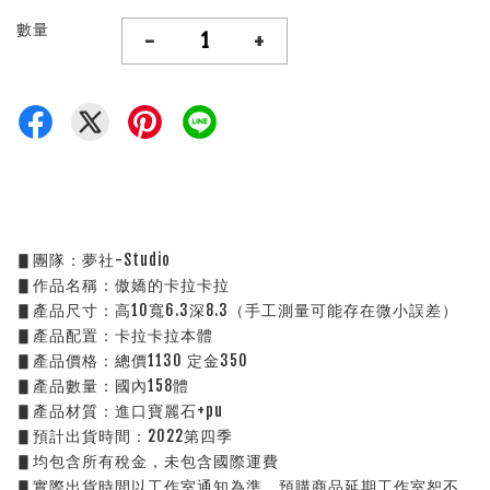
數量
-
+
▋團隊：夢社-Studio
▋作品名稱：傲嬌的卡拉卡拉
▋產品尺寸：高10寬6.3深8.3（手工測量可能存在微小誤差）
▋產品配置：卡拉卡拉本體
▋產品價格：總價1130 定金350
▋產品數量：國內158體
▋產品材質：進口寶麗石+pu
▋預計出貨時間：2022第四季
▋均包含所有稅金，未包含國際運費
▋實際出貨時間以工作室通知為準，預購商品延期工作室恕不