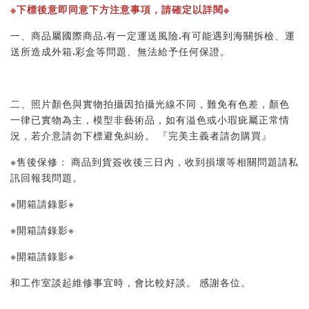
※下標後意即同意下方注意事項，請確定以詳閱※ 
一、商品屬國際商品.有一定運送風險.有可能遇到海關拆檢、運
送所造成外箱.彩盒等問題、無法給予任何保證。 
二、照片顏色與實物拍攝因拍攝光線不同，難免有色差，顏色
一律已實物為主，模型非藝術品，如有溢色或小瑕疵屬正常情
況，若介意請勿下標避免糾紛。 『完美主義者請勿購買』 
※售後保修： 商品到貨簽收後三日內，收到損壞等相關問題請私
訊回報我問題。 
※開箱請錄影※ 
※開箱請錄影※ 
※開箱請錄影※ 
和工作室談起維修事宜時，會比較好談。 感謝各位。