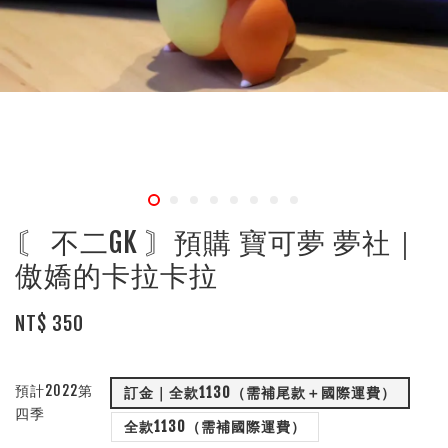
〘 不二GK 〙預購 寶可夢 夢社｜
傲嬌的卡拉卡拉
NT$ 350
預計2022第
訂金｜全款1130（需補尾款＋國際運費）
四季
全款1130（需補國際運費）