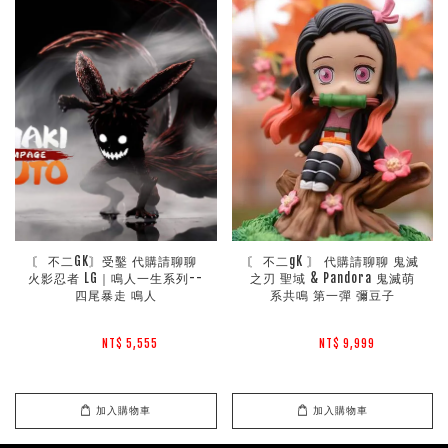
〘 不二GK〙受鑿 代購請聊聊 
〘 不二gK 〙 代購請聊聊 鬼滅
火影忍者 LG｜鳴人一生系列--
之刃 聖域 & Pandora 鬼滅萌
四尾暴走 鳴人
系共鳴 第一彈 彌豆子
NT$ 5,555 
NT$ 9,999 
加入購物車
加入購物車