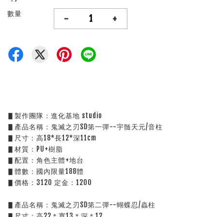
數量
-
+
▋製作團隊：進化基地 studio
▋產品名稱：鬼滅之刃SD第一彈--宇髄天元/音柱
▋尺寸：高18*長12*深11cm
▋材質：PU+樹脂
▋配置：角色主體+地台
▋體數：國內限量188體
▋價格：3120 定金：1200
▋產品名稱：鬼滅之刃SD第二彈--蝴蝶忍/蟲柱
▋尺寸：高22＊寬13＊深＊12