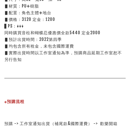
▋材質：PU➕樹脂
▋配置：角色主體➕地台  
▋價格：3120 定金：1200  
▋PS：↓↓↓
同時購買音柱和蝴蝶忍優惠價全款5440 定金2000
▋預計出貨時間：2022第四季
▋均包含所有稅金，未包含國際運費
▋實際出貨時間以工作室通知為準，預購商品延期工作室恕不
另行告知
※預購流程
預購 -> 工作室通知出貨（補尾款&國際運費） ->  歡樂開箱