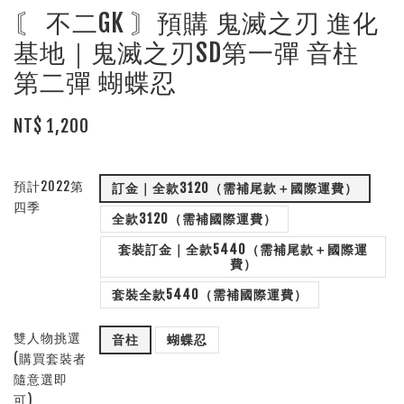
〘 不二GK 〙預購 鬼滅之刃 進化
基地｜鬼滅之刃SD第一彈 音柱
第二彈 蝴蝶忍
NT$ 1,200
預計2022第
訂金｜全款3120（需補尾款＋國際運費）
四季
全款3120（需補國際運費）
套裝訂金｜全款5440（需補尾款＋國際運
費）
套裝全款5440（需補國際運費）
雙人物挑選
音柱
蝴蝶忍
(購買套裝者
隨意選即
可)