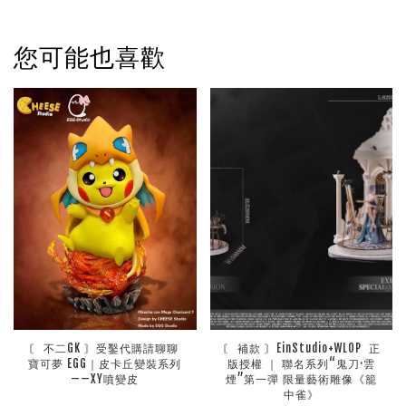
您可能也喜歡
〘 不二GK 〙受鑿代購請聊聊 
〘 補款 〙EinStudio+WLOP  正
寶可夢 EGG｜皮卡丘變裝系列
版授權 ｜ 聯名系列“鬼刀·雲
——XY噴變皮
煙”第一彈 限量藝術雕像《籠
中雀》