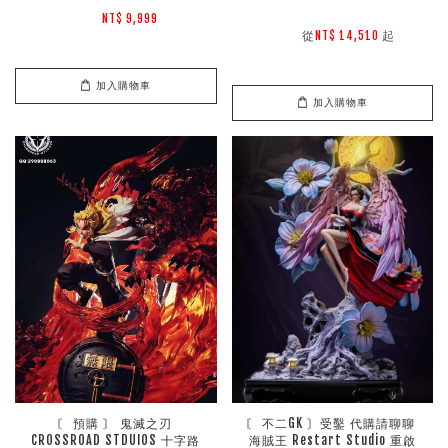
NT$ 9,999 
        從
起

NT$ 14,510 
加入購物車
加入購物車
〘 預購 〙 鬼滅之刃 
〘 不二GK 〙受鑿 代購請聊聊 
CROSSROAD STDUIOS 十字路
海賊王 Restart Studio 重啟