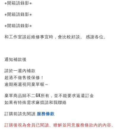
※開箱請錄影※ 
※開箱請錄影※ 
※開箱請錄影※ 
和工作室談起維修事宜時，會比較好談。 感謝各位。
通知補款後
請於一週內補款
超過不做售後保修！
逾期兩週視同棄單喔～
棄單商品歸不二GK所有，並不能要求返還訂金
如果有特殊需求麻煩請和我聯絡
訂購前請先閱讀 
服務條款
訂購後視為會員已閱讀、瞭解並同意服務條款內的內容。