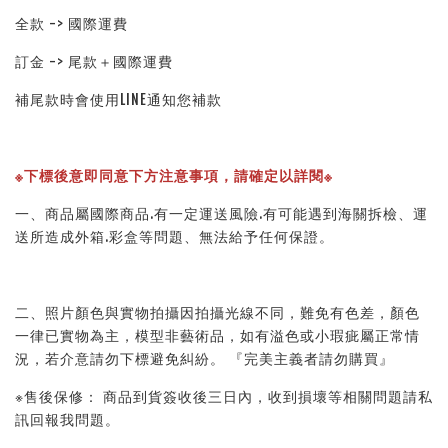
全款 -> 國際運費
訂金 -> 尾款＋國際運費
補尾款時會使用LINE通知您補款
※下標後意即同意下方注意事項，請確定以詳閱※ 
一、商品屬國際商品.有一定運送風險.有可能遇到海關拆檢、運
送所造成外箱.彩盒等問題、無法給予任何保證。 
二、照片顏色與實物拍攝因拍攝光線不同，難免有色差，顏色
一律已實物為主，模型非藝術品，如有溢色或小瑕疵屬正常情
況，若介意請勿下標避免糾紛。 『完美主義者請勿購買』 
※售後保修： 商品到貨簽收後三日內，收到損壞等相關問題請私
訊回報我問題。 