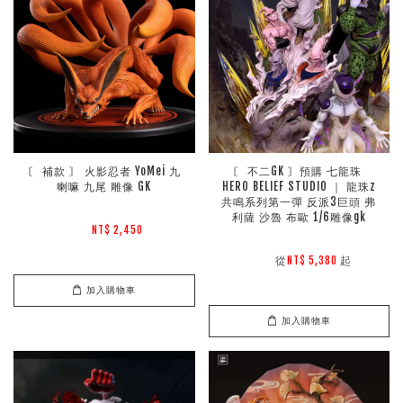
〘 補款 〙 火影忍者 YoMei 九
〘 不二GK 〙預購 七龍珠 
喇嘛 九尾 雕像 GK
HERO BELIEF STUDIO ｜ 龍珠z
共鳴系列第一彈 反派3巨頭 弗
利薩 沙魯 布歐 1/6雕像gk
NT$ 2,450 
        從
起

NT$ 5,380 
加入購物車
加入購物車