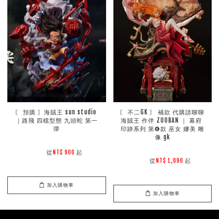
〘 預購 〙海賊王 sun studio 
〘 不二GK 〙 補款 代購請聊聊 
｜路飛 四檔型態 九頭蛇 第一
海賊王 作伴 ZUOBAN ｜ 幕府 
彈
印跡系列 第❻款 巫女 娜美 雕
像 gk
        從
起

NT$ 900 
        從
起

NT$ 1,090 
加入購物車
加入購物車