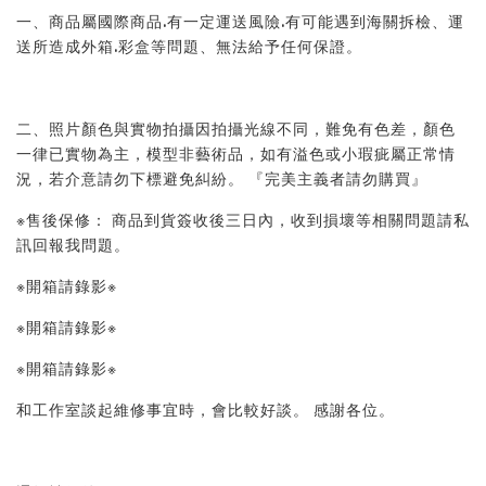
一、商品屬國際商品.有一定運送風險.有可能遇到海關拆檢、運
送所造成外箱.彩盒等問題、無法給予任何保證。 
二、照片顏色與實物拍攝因拍攝光線不同，難免有色差，顏色
一律已實物為主，模型非藝術品，如有溢色或小瑕疵屬正常情
況，若介意請勿下標避免糾紛。 『完美主義者請勿購買』 
※售後保修： 商品到貨簽收後三日內，收到損壞等相關問題請私
訊回報我問題。 
※開箱請錄影※ 
※開箱請錄影※ 
※開箱請錄影※ 
和工作室談起維修事宜時，會比較好談。 感謝各位。