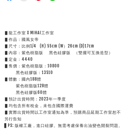
▋龍工作室 X MIHAI工作室
▋作品：國風女帝
▋尺寸：比例1/4   (H) 55cm (W）26cm (D)17cm 
▋內容：紫色樹脂版     黑色硅膠版   （雙擺可互換造型）
▋定金：4440
▋售價：紫色樹脂版：10800
          黑色硅膠版：13510
▋體數：國內188體
          紫色樹脂版128體
          黑色硅膠版60體
▋預計出貨時間：2023年一季度
▋均包含所有稅金，未包含國際運費
▋實際出貨時間以工作室通知為準，預購商品延期工作室恕不
另行告知
▋PS: 版權工廠，進口硅膠。無需考慮保養出油變色開裂問題。