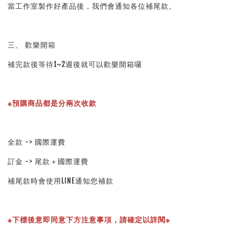
當工作室製作好產品後，我們會通知各位補尾款。
三、 歡樂開箱
補完款後等待1~2週後就可以歡樂開箱囉
※預購商品都是分兩次收款
全款 -> 國際運費
訂金 -> 尾款＋國際運費
補尾款時會使用LINE通知您補款
※下標後意即同意下方注意事項，請確定以詳閱※ 