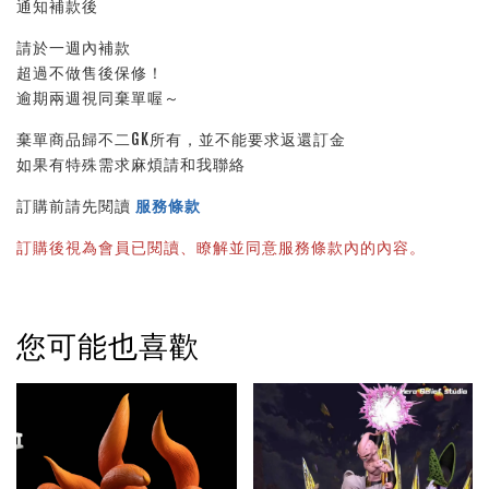
通知補款後
請於一週內補款
超過不做售後保修！
逾期兩週視同棄單喔～
棄單商品歸不二GK所有，並不能要求返還訂金
如果有特殊需求麻煩請和我聯絡
訂購前請先閱讀 
服務條款
訂購後視為會員已閱讀、瞭解並同意服務條款內的內容。
您可能也喜歡