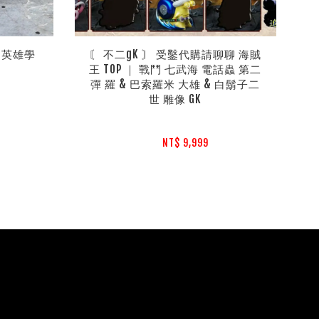
的英雄學
〘 不二gK 〙 受鑿代購請聊聊 海賊
王 TOP ｜ 戰鬥 七武海 電話蟲 第二
彈 羅 & 巴索羅米 大雄 & 白鬍子二
世 雕像 GK
NT$ 9,999 