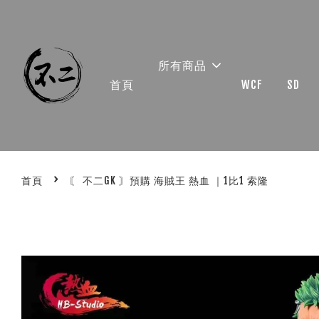
所有商品
首頁
WCF
SD
›
首頁
〘 不二GK 〙預購 海賊王 熱血 ｜1比1 索隆