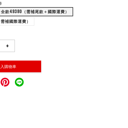
季
全款49380（需補尾款＋國際運費）
0（需補國際運費）
+
加入購物車