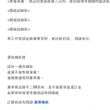
※售後保修： 商品到貨簽收後三日內，收到損壞等相關問題請私
※開箱請錄影※ 
※開箱請錄影※ 
※開箱請錄影※ 
和工作室談起維修事宜時，會比較好談。 感謝各位。
通知補款後
請於一週內補款
超過不做售後保修！
逾期兩週視同棄單喔～
棄單商品歸不二GK所有，並不能要求返還訂金
如果有特殊需求麻煩請和我聯絡
訂購前請先閱讀 
服務條款