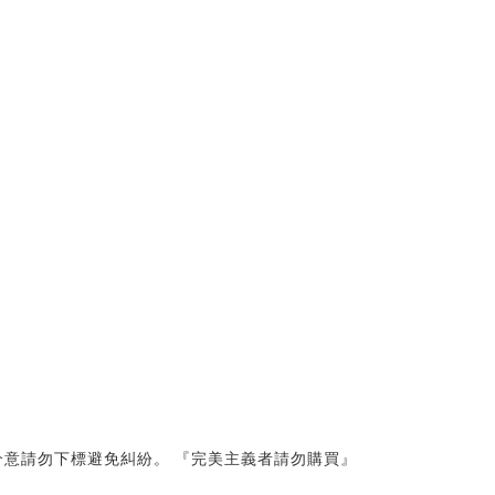
意請勿下標避免糾紛。 『完美主義者請勿購買』 