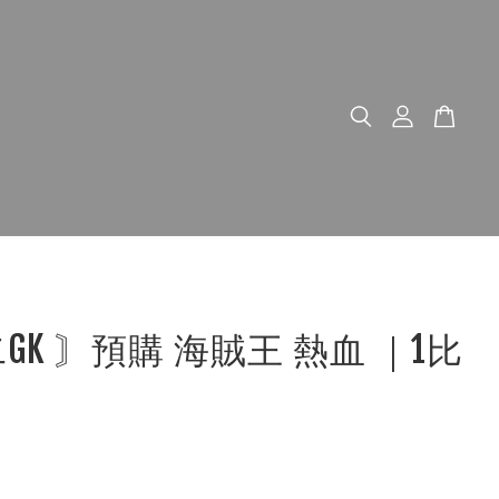
GK 〙預購 海賊王 熱血 ｜1比