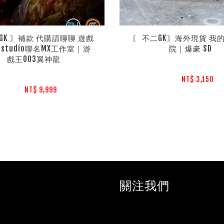
GK 〙補款 代購請聊聊 遊戲
〘 不二GK〙海外現貨 我
O.studio聯名MX工作室｜游
院｜爆豪 SD
戲王003翼神龍
NT$ 3,150 
NT$ 9,999 
關注我們