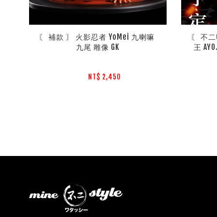
〘 補款 〙 火影忍者 YoMei 九喇嘛 
〘 不二
九尾 雕像 GK
王 AY
NT$ 2,450 