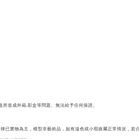
送所造成外箱.彩盒等問題、無法給予任何保證。 
律已實物為主，模型非藝術品，如有溢色或小瑕疵屬正常情況，若介