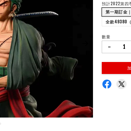
預計2022第四
第一期訂金｜
全款4938
數量
-