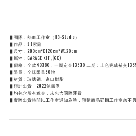
▋團隊：熱血工作室（HB-Studio）
▋作品：1:1索隆
▋尺寸：200cm*D120cm*W120cm
▋屬性：GARAGE KIT ,(GK)
▋價格：全款49380，一期定金13530 二期：上色完成補交136
▋限量：全球限量50體
▋材質：玻璃鋼、進口樹脂
▋預計出貨：2022第四季
▋均包含所有稅金，未包含國際運費
▋實際出貨時間以工作室通知為準，預購商品延期工作室恕不