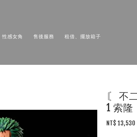
性感女角
售後服務
租借、擺放箱子
〘 不二
1 索隆
NT$ 13,530