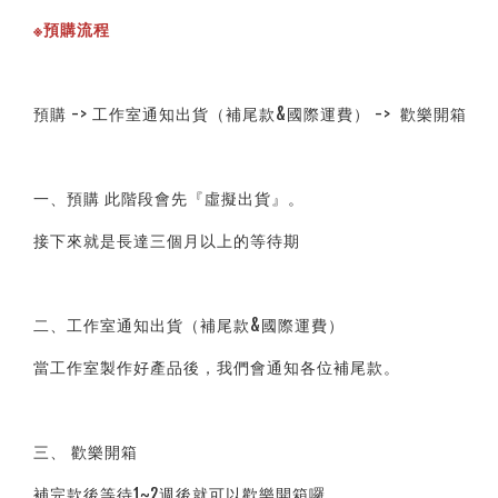
※預購流程
預購 -> 工作室通知出貨（補尾款&國際運費） ->  歡樂開箱
一、預購 此階段會先『虛擬出貨』。
接下來就是長達三個月以上的等待期
二、工作室通知出貨（補尾款&國際運費）
當工作室製作好產品後，我們會通知各位補尾款。
三、 歡樂開箱
補完款後等待1~2週後就可以歡樂開箱囉